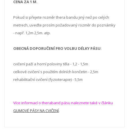
CENA ZA 1 M.
Pokud si přejete rozměr thera bandu jiný než po celých
metrech, uveďte prosím požadovaný rozměr do poznámky
- např. 1,2m 2,5m. atp.
OBECNÁ DOPORUČENÍ PRO VOLBU DÉLKY PÁSU:
cvičení paží a horní poloviny těla - 1,2 - 1,5m
celkové cvičení s použitím dolních končetin - 2,5m
rehabilitační cvičení (fyzioterapie) - 5,5m
Více informací o theraband pásu naleznete také v článku
GUMOVÉ PÁSY NA CVIČENÍ
.