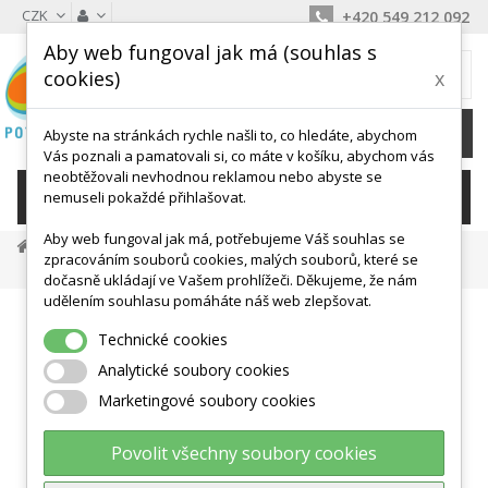
CZK
+420 549 212 092
Aby web fungoval jak má (souhlas s
MŮJ KOŠÍK
cookies)
x
0
Ks /
0 Kč
Abyste na stránkách rychle našli to, co hledáte, abychom
Vás poznali a pamatovali si, co máte v košíku, abychom vás
neobtěžovali nevhodnou reklamou nebo abyste se
KATEGORIE
nemuseli pokaždé přihlašovat.
Aby web fungoval jak má, potřebujeme Váš souhlas se
Posilovací Pomůcky
Cvičební Gumy
zpracováním souborů cookies, malých souborů, které se
Thera-Band Guma Pás Metráž STŘÍBRNÝ
dočasně ukládají ve Vašem prohlížeči. Děkujeme, že nám
udělením souhlasu pomáháte náš web zlepšovat.
Technické cookies
Analytické soubory cookies
Marketingové soubory cookies
Povolit všechny soubory cookies