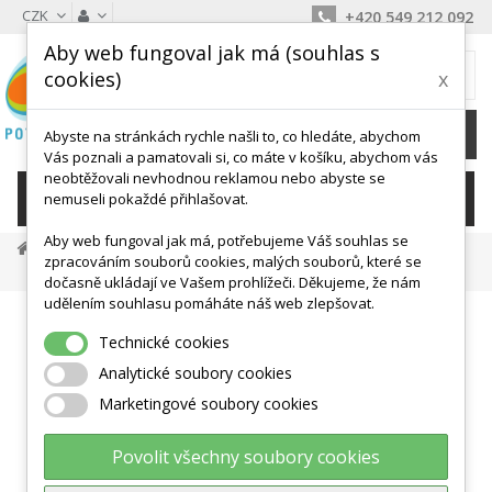
CZK
+420 549 212 092
Aby web fungoval jak má (souhlas s
MŮJ KOŠÍK
cookies)
x
0
Ks /
0 Kč
Abyste na stránkách rychle našli to, co hledáte, abychom
Vás poznali a pamatovali si, co máte v košíku, abychom vás
neobtěžovali nevhodnou reklamou nebo abyste se
KATEGORIE
nemuseli pokaždé přihlašovat.
Aby web fungoval jak má, potřebujeme Váš souhlas se
Posilovací Pomůcky
Cvičební Gumy
zpracováním souborů cookies, malých souborů, které se
Aerobic Band C 1,2m
dočasně ukládají ve Vašem prohlížeči. Děkujeme, že nám
udělením souhlasu pomáháte náš web zlepšovat.
Technické cookies
Analytické soubory cookies
Marketingové soubory cookies
Povolit všechny soubory cookies