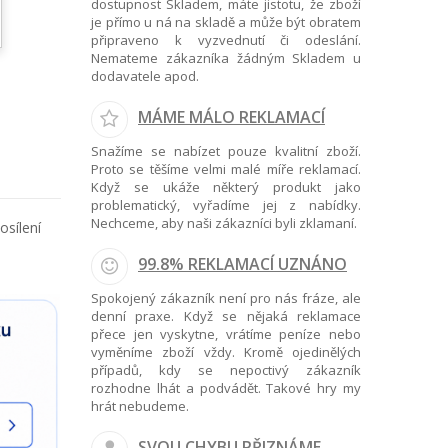
dostupnost Skladem, máte jistotu, že zboží
je přímo u ná na skladě a může být obratem
připraveno k vyzvednutí či odeslání.
Nemateme zákazníka žádným Skladem u
dodavatele apod.
MÁME MÁLO REKLAMACÍ
Snažíme se nabízet pouze kvalitní zboží.
Proto se těšíme velmi malé míře reklamací.
Když se ukáže některý produkt jako
problematický, vyřadíme jej z nabídky.
Nechceme, aby naši zákazníci byli zklamaní.
osílení
99.8% REKLAMACÍ UZNÁNO
Spokojený zákazník není pro nás fráze, ale
denní praxe. Když se nějaká reklamace
přece jen vyskytne, vrátíme peníze nebo
vyměníme zboží vždy. Kromě ojedinělých
případů, kdy se nepoctivý zákazník
rozhodne lhát a podvádět. Takové hry my
hrát nebudeme.
SVOU CHYBU PŘIZNÁME