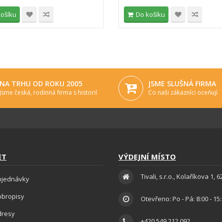
košíku
Do košíku
NA TRHU OD ROKU 2005
JSME SLUŠNÁ FIRMA
Jsme česká, rodinná firma s historií
Co naši zákazníci oceňují
ET
VÝDEJNÍ MÍSTO
Tivali, s.r.o., Kolaříkova 1, 
bjednávky
obropisy
Otevřeno: Po - Pá: 8:00 - 15
dresy
+420 549 212 092