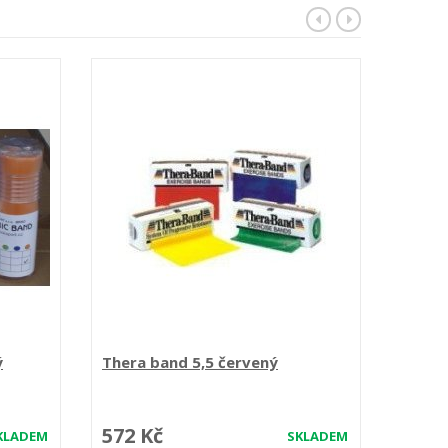
ý
Thera band 5,5 červený
Elasti
572 Kč
177 
KLADEM
SKLADEM