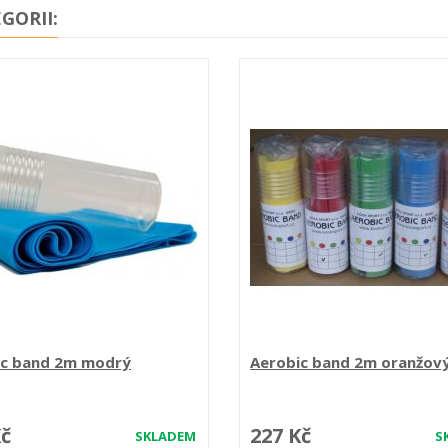
GORII:
ic band 2m modrý
Aerobic band 2m oranžov
Kč
227 Kč
SKLADEM
S