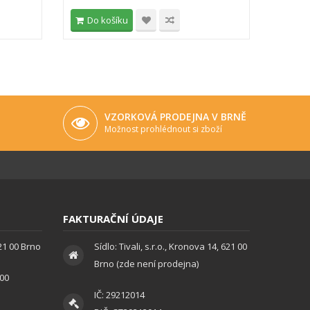
Do košíku
Do 
VZORKOVÁ PRODEJNA V BRNĚ
Možnost prohlédnout si zboží
FAKTURAČNÍ ÚDAJE
621 00 Brno
Sídlo: Tivali, s.r.o., Kronova 14, 621 00
Brno (zde není prodejna)
:00
IČ: 29212014