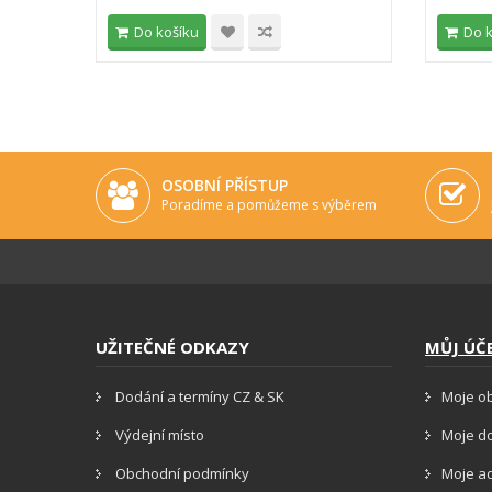
Do košíku
Do 
OSOBNÍ PŘÍSTUP
Poradíme a pomůžeme s výběrem
UŽITEČNÉ ODKAZY
MŮJ ÚČ
Dodání a termíny CZ & SK
Moje o
Výdejní místo
Moje d
Obchodní podmínky
Moje a