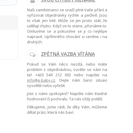
Naši zaměstnanci se snaží plnit Vaše přání a
vyřizovat objednávky rychle a pečlivě. Jsou
to však jen lidé. Může se jim proto stát, že
udělají chybu. Když se to stane, přiznáme to.
Omluvíme se a pokusíme se ji co nejlépe
napravit. Upřímného chování si ceníme i na
druhých.
ZPĚTNÁ VAZBA VÍTÁNA
Pokud se Vám něco nezdá, nebo máte
problém s objednávkou, ozvěte se nám na
tel:
+420 549 212 092
nebo napište na
info@e-baby.cz
. Dejte nám šanci situaci
vysvětlit nebo vyřešit.
Jste s námi spokojení? Napište nám kladné
hodnocení či pochvalu. Ta nás vždy potěší.
Děkujeme, jsme rádi, že díky Vám, můžeme
dělat práci, která nás baví.