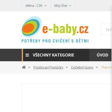
Měna :
CZK
Můj Účet
VŠECHNY KATEGORIE
ÚVOD
Posilovací Pomůcky
Cvičební Gumy
Thera 