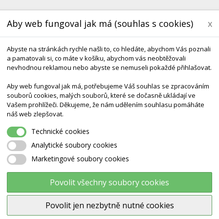
Aby web fungoval jak má (souhlas s cookies)
x
Abyste na stránkách rychle našli to, co hledáte, abychom Vás poznali
a pamatovali si, co máte v košíku, abychom vás neobtěžovali
nevhodnou reklamou nebo abyste se nemuseli pokaždé přihlašovat.
Aby web fungoval jak má, potřebujeme Váš souhlas se zpracováním
souborů cookies, malých souborů, které se dočasně ukládají ve
Vašem prohlížeči. Děkujeme, že nám udělením souhlasu pomáháte
KONTAKT
DODÁNÍ A TERMÍNY CZ & SK
DÁRK
náš web zlepšovat.
Technické cookies
Band 5,5 Žlutý
Analytické soubory cookies
Marketingové soubory cookies
Thera band 5,5 žlutý
Povolit všechny soubory cookies
Povolit jen nezbytně nutné cookies
Výrobce:
Thera-Band