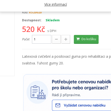
Kategorie:
Cvičební gumy
Více informací
Kód:
RS20020
Skladem
Dostupnost:
520 Kč
s DPH
Do košíku
Počet
Latexová cvičební a posilovací guma pro rehabilitaci a p
svalstva. Tuhost gumy 20.