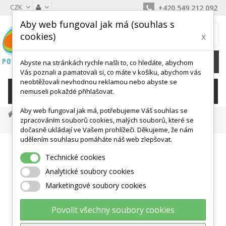
CZK
+420 549 212 092
Aby web fungoval jak má (souhlas s
MŮJ KOŠÍK
cookies)
x
0
Ks /
0 Kč
Abyste na stránkách rychle našli to, co hledáte, abychom
Vás poznali a pamatovali si, co máte v košíku, abychom vás
neobtěžovali nevhodnou reklamou nebo abyste se
KATEGORIE
nemuseli pokaždé přihlašovat.
Aby web fungoval jak má, potřebujeme Váš souhlas se
Posilovací Pomůcky
Cvičební Gumy
zpracováním souborů cookies, malých souborů, které se
Aerobic Band 2m Modrý
dočasně ukládají ve Vašem prohlížeči. Děkujeme, že nám
udělením souhlasu pomáháte náš web zlepšovat.
Technické cookies
Analytické soubory cookies
Marketingové soubory cookies
Povolit všechny soubory cookies