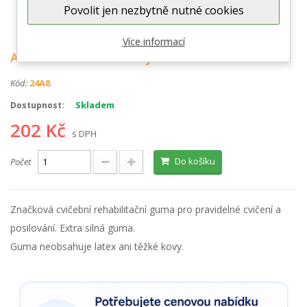
Povolit jen nezbytně nutné cookies
Zobrazit větší
Více informací
Aerobic band 2m modrý
Kód:
24A8
Skladem
Dostupnost:
202 Kč
s DPH
Do košíku
Počet
Značková cvičební rehabilitační guma pro pravidelné cvičení a
posilování. Extra silná guma.
Guma neobsahuje latex ani těžké kovy.