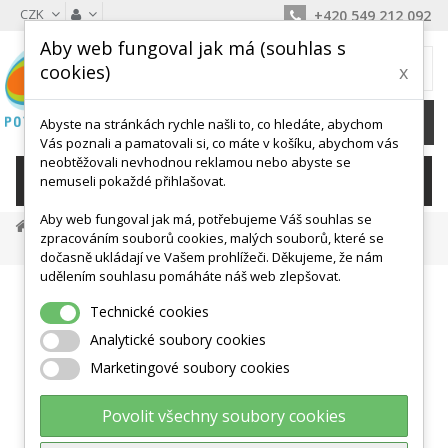
CZK
+420 549 212 092
Aby web fungoval jak má (souhlas s
MŮJ KOŠÍK
cookies)
x
0
Ks /
0 Kč
Abyste na stránkách rychle našli to, co hledáte, abychom
Vás poznali a pamatovali si, co máte v košíku, abychom vás
neobtěžovali nevhodnou reklamou nebo abyste se
KATEGORIE
nemuseli pokaždé přihlašovat.
Aby web fungoval jak má, potřebujeme Váš souhlas se
Podložky, Žíněnky
Zámkové A Puzzle Žíněnky
zpracováním souborů cookies, malých souborů, které se
City Mapa Puzzle Pěnové TM011
dočasně ukládají ve Vašem prohlížeči. Děkujeme, že nám
udělením souhlasu pomáháte náš web zlepšovat.
Technické cookies
Analytické soubory cookies
Marketingové soubory cookies
Povolit všechny soubory cookies