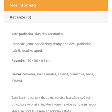
Více Informací
Recenze (0)
Yate podložka, klasická karimatka.
Doporučujeme na všechny druhy podložek pokládat
ručník, osušku apod.
Rozměr
: 180 x 50 x 0,8 cm
Barva
: červená, světle modrá, zelená, oranžová, šedá,
růžová
Tato karimatka je k dispozici ve více barvách, což vám
umožňuje vybrat si tu, která vám nejvíce vyhovuje nebo
která se hodí k vašemu osobnímu stylu.