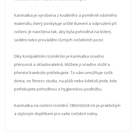
Karimatka je vyrobena z kvalitního a poměrně odolného
materiálu, který poskytuje určité tlumení a odpružení při
cvičení. Je navržena tak, aby byla pohodlná na ležení,
sedění nebo provádění různých cvičebních pozic.
Díky kompaktním rozměrům je karimatka snadno
přenosná a skladovatelná. Můžete ji snadno složit a
přenést kamkoliv potřebujete. To vám umožňuje cvičit
doma, ve fitness studiu, na pláži nebo kdekoli jinde, kde
potřebujete pohodlnou a hygienickou podložku.
Karimatka na cvičení rozměrů 180x50x0.8 cm je praktickým
a stylovým doplňkem pro vaše cvičební rutiny.