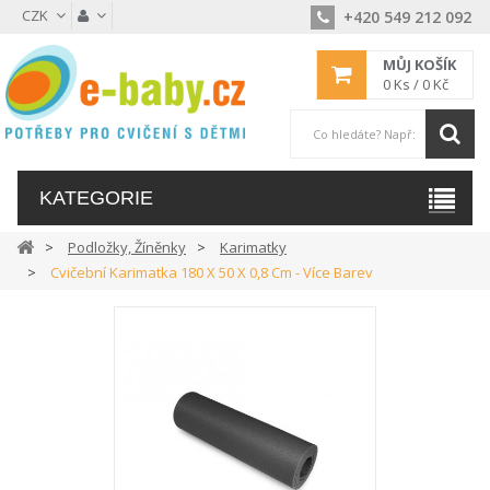
CZK
+420 549 212 092
MŮJ KOŠÍK
0
Ks /
0 Kč
KATEGORIE
Podložky, Žíněnky
Karimatky
Cvičební Karimatka 180 X 50 X 0,8 Cm - Více Barev