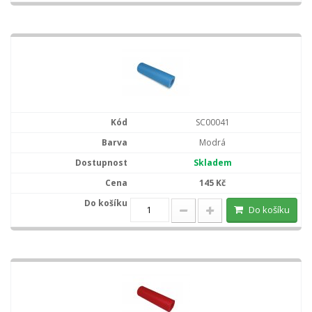
SC00041
Modrá
Skladem
145 Kč
Do košíku