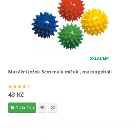
SKLADEM
Masážní ježek 5cm malý míček , massageball
43 Kč
Do košíku