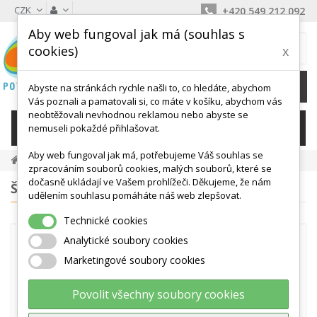
CZK
+420 549 212 092
Aby web fungoval jak má (souhlas s
MŮJ KOŠÍK
cookies)
x
0
Ks /
0 Kč
Abyste na stránkách rychle našli to, co hledáte, abychom
Vás poznali a pamatovali si, co máte v košíku, abychom vás
neobtěžovali nevhodnou reklamou nebo abyste se
KATEGORIE
nemuseli pokaždé přihlašovat.
Aby web fungoval jak má, potřebujeme Váš souhlas se
Masážní Míčky, Soft Míčky, Ježci, Válečky
zpracováním souborů cookies, malých souborů, které se
dočasně ukládají ve Vašem prohlížeči. Děkujeme, že nám
ŠTÍTKY
udělením souhlasu pomáháte náš web zlepšovat.
Technické cookies
MASÁŽNÍ MÍČKY,
Analytické soubory cookies
SOFT MÍČKY, JEŽCI,
Marketingové soubory cookies
VÁLEČKY
Povolit všechny soubory cookies
V kategorii naleznete MASÁŽNÍ a
REHABILITAČNÍ VÁLEČKY, MÍČE, MÍČKY