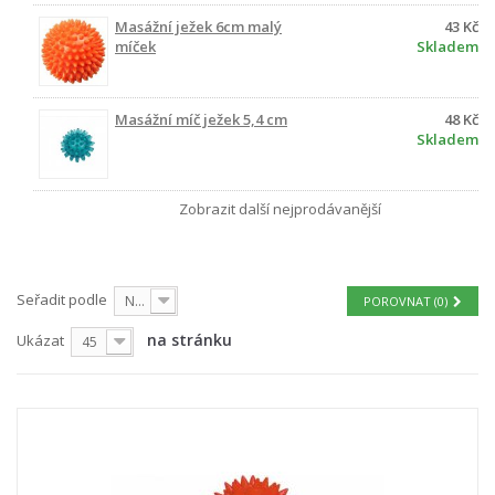
Masážní ježek 6cm malý
43 Kč
míček
Skladem
Masážní míč ježek 5,4 cm
48 Kč
Skladem
Zobrazit další nejprodávanější
Seřadit podle
Nejprve produkty skladem
POROVNAT (
0
)
na stránku
Ukázat
45