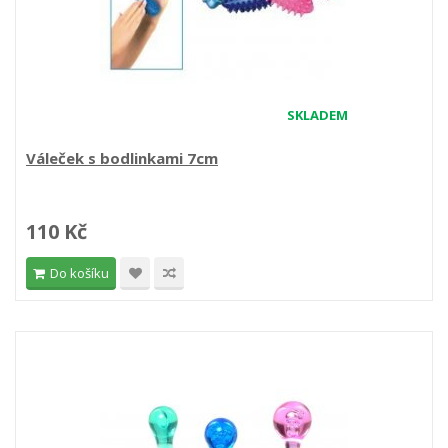
SKLADEM
Váleček s bodlinkami 7cm
110 Kč
Do košíku