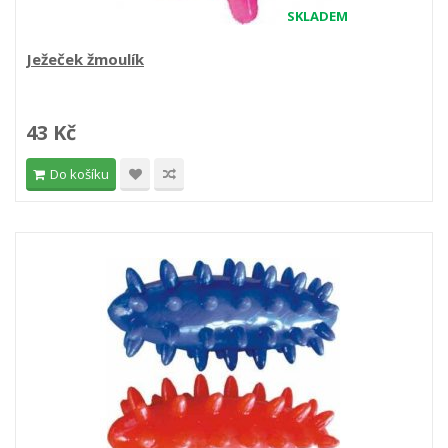
SKLADEM
Ježeček žmoulík
43 Kč
Do košíku