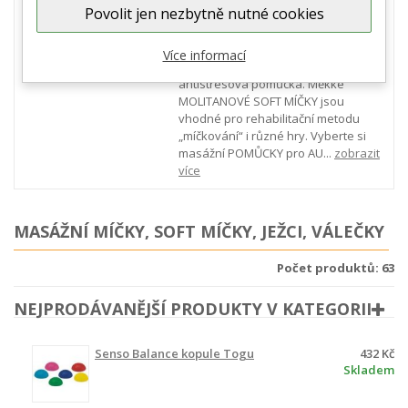
Povolit jen nezbytně nutné cookies
nebo JEŽKY určené pro reflexní
terapii, cvičení jógy nebo masáže
chodidel i masáže celého těla. Menší
Více informací
míčky s výstupky poslouží i jako
antistresová pomůcka. Měkké
MOLITANOVÉ SOFT MÍČKY jsou
vhodné pro rehabilitační metodu
„míčkování“ i různé hry. Vyberte si
masážní POMŮCKY pro AU...
zobrazit
více
MASÁŽNÍ MÍČKY, SOFT MÍČKY, JEŽCI, VÁLEČKY
Počet produktů: 63
NEJPRODÁVANĚJŠÍ PRODUKTY V KATEGORII
Senso Balance kopule Togu
432 Kč
Skladem