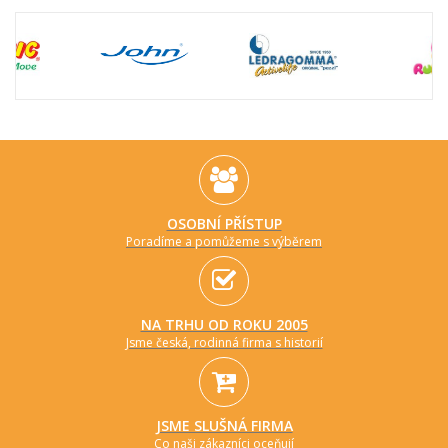
OSOBNÍ PŘÍSTUP
Poradíme a pomůžeme s výběrem
NA TRHU OD ROKU 2005
Jsme česká, rodinná firma s historií
JSME SLUŠNÁ FIRMA
Co naši zákazníci oceňují