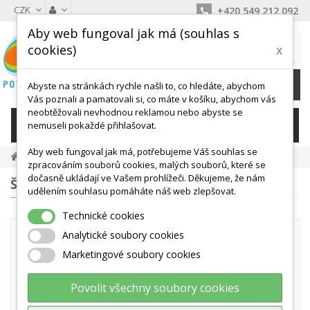
CZK
+420 549 212 092
Aby web fungoval jak má (souhlas s
MŮJ KOŠÍK
cookies)
x
0
Ks /
0 Kč
Abyste na stránkách rychle našli to, co hledáte, abychom
Vás poznali a pamatovali si, co máte v košíku, abychom vás
neobtěžovali nevhodnou reklamou nebo abyste se
KATEGORIE
nemuseli pokaždé přihlašovat.
Aby web fungoval jak má, potřebujeme Váš souhlas se
Mety A Sety Met
zpracováním souborů cookies, malých souborů, které se
dočasně ukládají ve Vašem prohlížeči. Děkujeme, že nám
ŠTÍTKY
udělením souhlasu pomáháte náš web zlepšovat.
Technické cookies
METY A SETY MET
Analytické soubory cookies
Zde najdete stohovatelné plastové
Marketingové soubory cookies
VYTYČOVACÍ METY. K dispozici jsou
kruhové nebo čtvercové mety. SADY
Povolit všechny soubory cookies
met obsahují 24, 40 nebo 48 kusů
převážně ve čtyřech barvách.