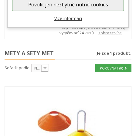
Povolit jen nezbytně nutné cookies
Všechny vytyčovací mety v sadách
jsou dodávány nastohované na
stojánku. U dvou typů met je
Více informací
možnost položit tyčky na horní část
mety, hledejte je pod názvem - Mety
vytyčovací 24 kusů ...
zobrazit více
METY A SETY MET
Je zde 1 produkt.
Seřadit podle
Nejprve produkty skladem
POROVNAT (
0
)