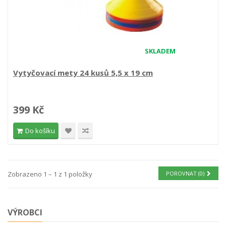
SKLADEM
Vytyčovací mety 24 kusů 5,5 x 19 cm
399 Kč
Do košíku
Zobrazeno 1 – 1 z 1 položky
POROVNAT (
0
)
VÝROBCI