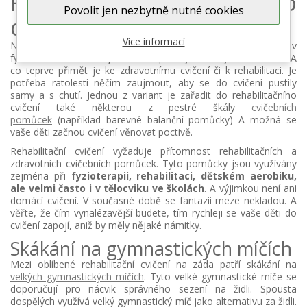
Rehabilitační cvičení pro
Povolit jen nezbytně nutné cookies
děti
Více informací
Někdy je opravdu nadlidský výkon zaujmout děti jakoukoliv
fyzickou aktivitou. Stojí to vedle spousty námahy také finance. A
co teprve přimět je ke zdravotnímu cvičení či k rehabilitaci. Je
potřeba ratolesti něčím zaujmout, aby se do cvičení pustily
samy a s chutí. Jednou z variant je zařadit do rehabilitačního
cvičení také některou z pestré škály
cvičebních
pomůcek
(například barevné balanční pomůcky) A možná se
vaše děti začnou cvičení věnovat poctivě.
Rehabilitační cvičení vyžaduje přítomnost rehabilitačních a
zdravotních cvičebních pomůcek. Tyto pomůcky jsou využívány
zejména při
fyzioterapii, rehabilitaci, dětském aerobiku,
ale velmi často i v tělocviku ve školách
. A výjimkou není ani
domácí cvičení. V současné době se fantazii meze nekladou. A
věřte, že čím vynalézavější budete, tím rychleji se vaše děti do
cvičení zapojí, aniž by měly nějaké námitky.
Skákání na gymnastických míčích
Mezi oblíbené rehabilitační cvičení na záda patří skákání na
velkých gymnastických míčích
. Tyto velké gymnastické míče se
doporučují pro nácvik správného sezení na židli. Spousta
dospělých využívá velký gymnastický míč jako alternativu za židli.