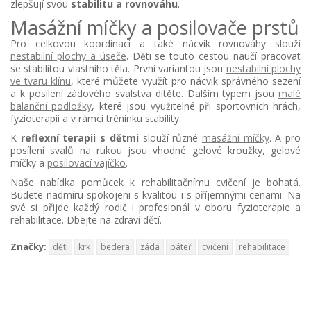
zlepšují svou
stabilitu a rovnováhu
.
Masážní míčky a posilovače prstů
Pro celkovou koordinaci a také nácvik rovnováhy slouží
nestabilní plochy a úseče
. Děti se touto cestou naučí pracovat
se stabilitou vlastního těla. První variantou jsou
nestabilní plochy
ve tvaru klínu
, které můžete využít pro nácvik správného sezení
a k posílení zádového svalstva dítěte. Dalším typem jsou
malé
balanční podložky
, které jsou využitelné při sportovních hrách,
fyzioterapii a v rámci tréninku stability.
K
reflexní terapii s dětmi
slouží různé
masážní míčky
. A pro
posílení svalů na rukou jsou vhodné gelové kroužky, gelové
míčky a
posilovací vajíčko
.
Naše nabídka pomůcek k rehabilitačnímu cvičení je bohatá.
Budete nadmíru spokojeni s kvalitou i s příjemnými cenami. Na
své si přijde každý rodič i profesionál v oboru fyzioterapie a
rehabilitace. Dbejte na zdraví dětí.
Značky:
děti
krk
bedera
záda
páteř
cvičení
rehabilitace