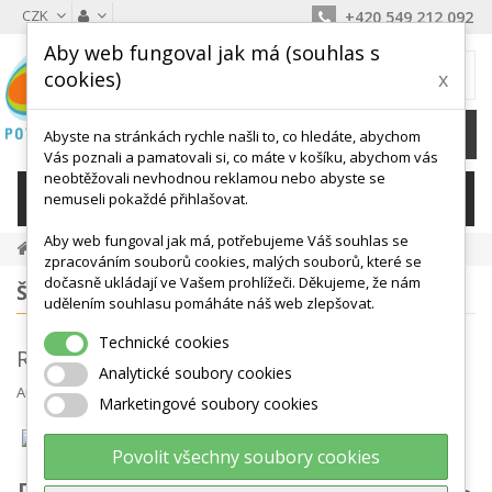
CZK
+420 549 212 092
Aby web fungoval jak má (souhlas s
MŮJ KOŠÍK
cookies)
x
0
Ks /
0 Kč
Abyste na stránkách rychle našli to, co hledáte, abychom
Vás poznali a pamatovali si, co máte v košíku, abychom vás
neobtěžovali nevhodnou reklamou nebo abyste se
KATEGORIE
nemuseli pokaždé přihlašovat.
Aby web fungoval jak má, potřebujeme Váš souhlas se
Novinky Z Blogu
Rehabilitační Cvičení Pro Děti
zpracováním souborů cookies, malých souborů, které se
dočasně ukládají ve Vašem prohlížeči. Děkujeme, že nám
ŠTÍTKY
udělením souhlasu pomáháte náš web zlepšovat.
Technické cookies
Rehabilitační cvičení pro děti
Analytické soubory cookies
Autor
Jitka Kopecká
úno 26, 2018
Různé
Marketingové soubory cookies
Povolit všechny soubory cookies