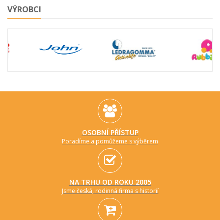
VÝROBCI
OSOBNÍ PŘÍSTUP
Poradíme a pomůžeme s výběrem
NA TRHU OD ROKU 2005
Jsme česká, rodinná firma s historií