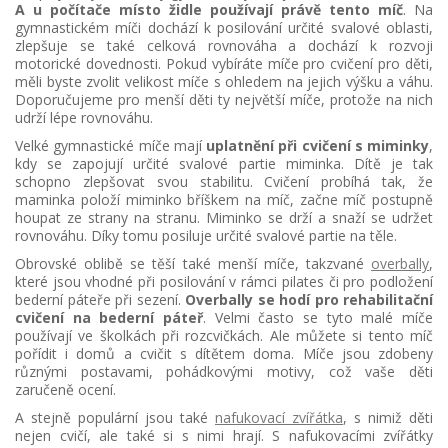
A u počítače místo židle používají právě tento míč
. Na
gymnastickém míči dochází k posilování určité svalové oblasti,
zlepšuje se také celková rovnováha a dochází k rozvoji
motorické dovednosti. Pokud vybíráte míče pro cvičení pro děti,
měli byste zvolit velikost míče s ohledem na jejich výšku a váhu.
Doporučujeme pro menší děti ty největší míče, protože na nich
udrží lépe rovnováhu.
Velké gymnastické míče mají
uplatnění při cvičení s miminky
,
kdy se zapojují určité svalové partie miminka. Dítě je tak
schopno zlepšovat svou stabilitu. Cvičení probíhá tak, že
maminka položí miminko bříškem na míč, začne míč postupně
houpat ze strany na stranu. Miminko se drží a snaží se udržet
rovnováhu. Díky tomu posiluje určité svalové partie na těle.
Obrovské oblibě se těší také menší míče, takzvané
overbally
,
které jsou vhodné při posilování v rámci pilates či pro podložení
bederní páteře při sezení.
Overbally se hodí pro rehabilitační
cvičení na bederní páteř
. Velmi často se tyto malé míče
používají ve školkách při rozcvičkách. Ale můžete si tento míč
pořídit i domů a cvičit s dítětem doma. Míče jsou zdobeny
různými postavami, pohádkovými motivy, což vaše děti
zaručeně ocení.
A stejně populární jsou také
nafukovací zvířátka
, s nimiž děti
nejen cvičí, ale také si s nimi hrají. S nafukovacími zvířátky