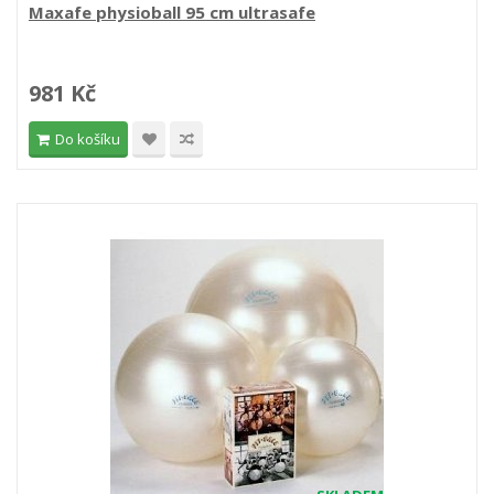
Maxafe physioball 95 cm ultrasafe
981 Kč
Do košíku