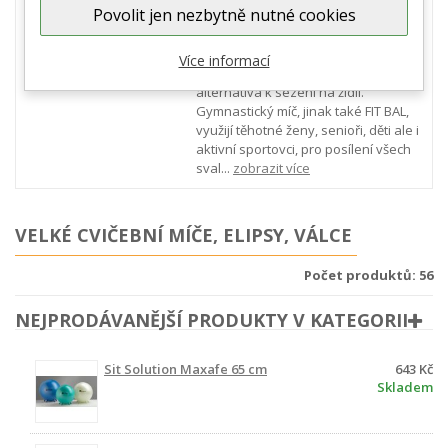
Povolit jen nezbytně nutné cookies
gymnastické balóny, velmi oblíbenou
cvičební pomůcku s prověřenou
účinností. Gymnastikball je používán
Více informací
pro cvičení, rehabilitaci i jako
alternativa k sezení na židli.
Gymnastický míč, jinak také FIT BAL,
využijí těhotné ženy, senioři, děti ale i
aktivní sportovci, pro posílení všech
sval...
zobrazit více
VELKÉ CVIČEBNÍ MÍČE, ELIPSY, VÁLCE
Počet produktů: 56
NEJPRODÁVANĚJŠÍ PRODUKTY V KATEGORII
Sit Solution Maxafe 65 cm
643 Kč
Skladem