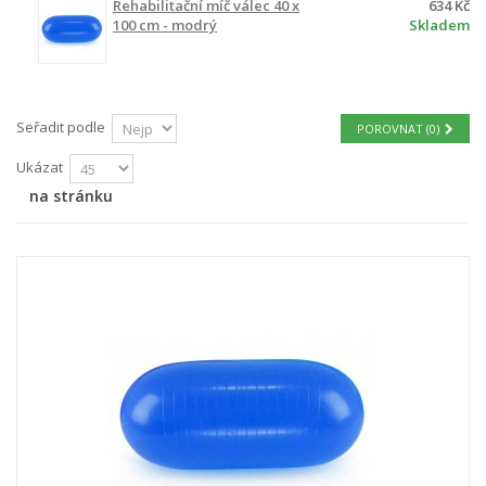
Rehabilitační míč válec 40 x
634 Kč
100 cm - modrý
Skladem
Seřadit podle
POROVNAT (
0
)
Ukázat
na stránku