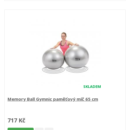
SKLADEM
Memory Ball Gymnic paměťový míč 65 cm
717 Kč