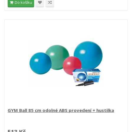
Do košíku
GYM Ball 85 cm odolné ABS provedení + hustilka
513 Kč