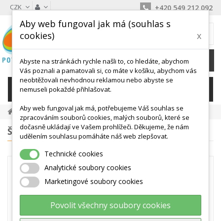
CZK
+420 549 212 092
Aby web fungoval jak má (souhlas s
MŮJ KOŠÍK
cookies)
x
0
Ks /
0 Kč
Abyste na stránkách rychle našli to, co hledáte, abychom
Vás poznali a pamatovali si, co máte v košíku, abychom vás
neobtěžovali nevhodnou reklamou nebo abyste se
KATEGORIE
nemuseli pokaždé přihlašovat.
Aby web fungoval jak má, potřebujeme Váš souhlas se
Velké Cvičební Míče, Elipsy, Válce
zpracováním souborů cookies, malých souborů, které se
dočasně ukládají ve Vašem prohlížeči. Děkujeme, že nám
ŠTÍTKY
udělením souhlasu pomáháte náš web zlepšovat.
Technické cookies
VELKÉ CVIČEBNÍ
Analytické soubory cookies
MÍČE, ELIPSY,
Marketingové soubory cookies
VÁLCE
Povolit všechny soubory cookies
V kategorii GYMNASTICKÉ MÍČE,
ELIPSY, VÁLCE nabízíme velké