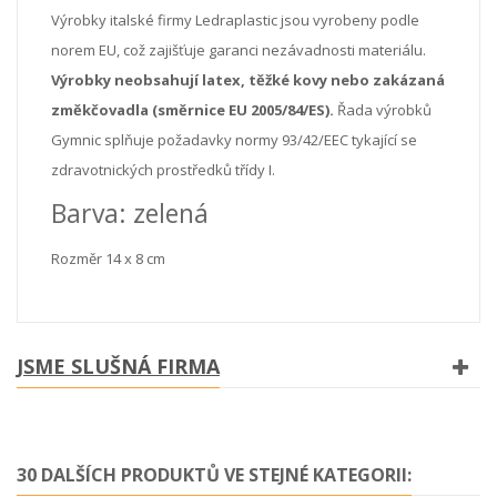
Výrobky italské firmy Ledraplastic jsou vyrobeny podle
norem EU, což zajišťuje garanci nezávadnosti materiálu.
Výrobky neobsahují latex, těžké kovy nebo zakázaná
změkčovadla (směrnice EU 2005/84/ES).
Řada výrobků
Gymnic splňuje požadavky normy 93/42/EEC tykající se
zdravotnických prostředků třídy I.
Barva: zelená
Rozměr 14 x 8 cm
JSME SLUŠNÁ FIRMA
30 DALŠÍCH PRODUKTŮ VE STEJNÉ KATEGORII: