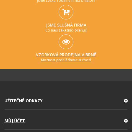
Jsme česká, rodinná firma s historií
JSME SLUŠNÁ FIRMA
Co naši zákazníci oceňují
VZORKOVÁ PRODEJNA V BRNĚ
Možnost prohlédnout si zboží
UŽITEČNÉ ODKAZY
MŮJ ÚČET