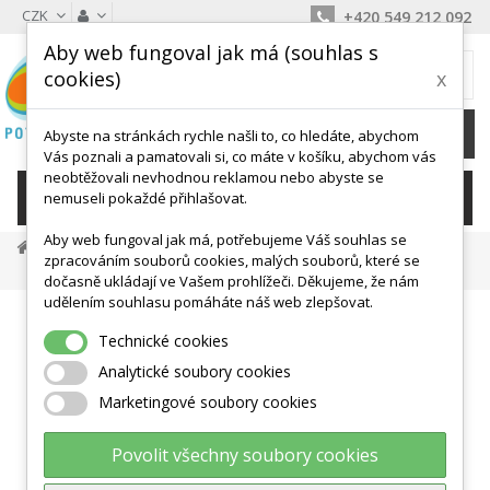
CZK
+420 549 212 092
Aby web fungoval jak má (souhlas s
MŮJ KOŠÍK
cookies)
x
0
Ks /
0 Kč
Abyste na stránkách rychle našli to, co hledáte, abychom
Vás poznali a pamatovali si, co máte v košíku, abychom vás
neobtěžovali nevhodnou reklamou nebo abyste se
KATEGORIE
nemuseli pokaždé přihlašovat.
Aby web fungoval jak má, potřebujeme Váš souhlas se
Masáž A Antistress
Masážní Pomůcky
zpracováním souborů cookies, malých souborů, které se
Váleček Reflex Roll Gymnic Do Ruky
dočasně ukládají ve Vašem prohlížeči. Děkujeme, že nám
udělením souhlasu pomáháte náš web zlepšovat.
Technické cookies
Analytické soubory cookies
Marketingové soubory cookies
Povolit všechny soubory cookies