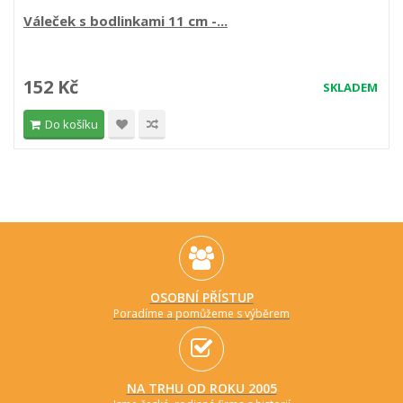
Váleček s bodlinkami 11 cm -...
152 Kč
SKLADEM
Do košíku
OSOBNÍ PŘÍSTUP
Poradíme a pomůžeme s výběrem
NA TRHU OD ROKU 2005