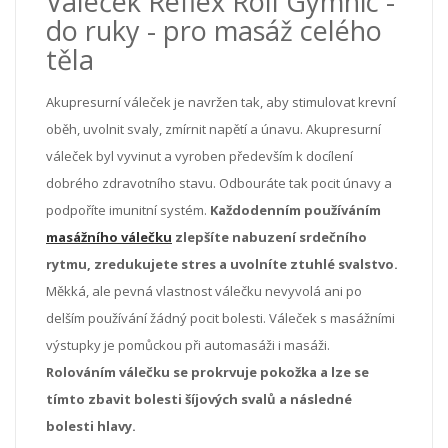
Váleček Reflex Roll Gymnic -
do ruky -
pro masáž celého
těla
Akupresurní váleček je navržen tak, aby stimulovat krevní
oběh, uvolnit svaly, zmírnit napětí a únavu. Akupresurní
váleček byl vyvinut a vyroben především k docílení
dobrého zdravotního stavu. Odbouráte tak pocit únavy a
podpoříte imunitní systém.
Každodenním používáním
masážního válečku
zlepšíte nabuzení srdečního
rytmu, zredukujete stres a uvolníte ztuhlé svalstvo.
Měkká, ale pevná vlastnost válečku nevyvolá ani po
delším používání žádný pocit bolesti. Váleček s masážními
výstupky je pomůckou při automasáži i masáži.
Rolováním válečku se prokrvuje pokožka a lze se
tímto zbavit bolesti šíjových svalů a následné
bolesti hlavy.