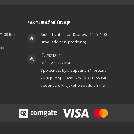
FAKTURAČNÍ ÚDAJE
621 00 Brno
Sídlo: Tivali, s.r.o., Kronova 14, 621 00
Brno (zde není prodejna)
:00
IČ: 29212014
DIČ: CZ29212014
Společnost byla zapsána 31. března
2010 pod spisovou značkou C 66064
vedenou u Krajského soudu v Brně.