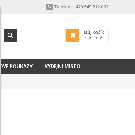
Telefon:
+420 549 212 092
MŮJ KOŠÍK
0
Ks /
0 Kč
OVÉ POUKAZY
VÝDEJNÍ MÍSTO