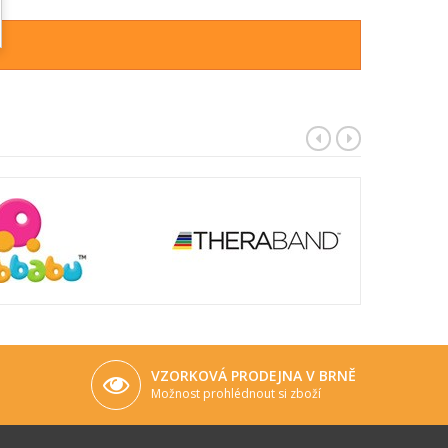
VZORKOVÁ PRODEJNA V BRNĚ
Možnost prohlédnout si zboží