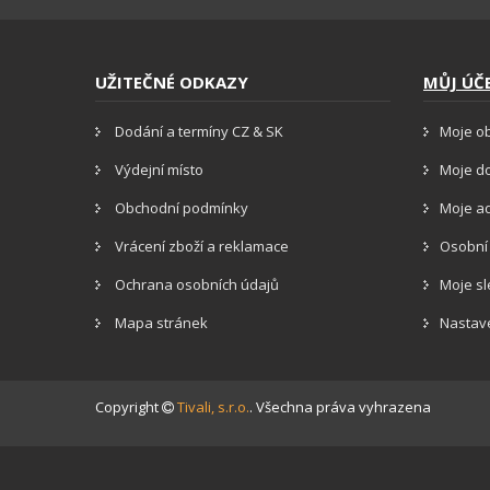
UŽITEČNÉ ODKAZY
MŮJ ÚČ
Dodání a termíny CZ & SK
Moje o
Výdejní místo
Moje d
Obchodní podmínky
Moje a
Vrácení zboží a reklamace
Osobní
Ochrana osobních údajů
Moje s
Mapa stránek
Nastav
Copyright
Tivali, s.r.o.
. Všechna práva vyhrazena