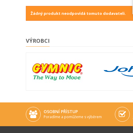
Žádný produkt neodpovídá tomuto dodavateli.
VÝROBCI
OSOBNÍ PŘÍSTUP
Poradíme a pomůžeme s výběrem