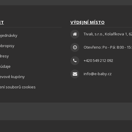
ET
VÝDEJNÍ MÍSTO
Tivali, s.r.o., Kolaříkova 1, 
bjednávky
obropisy
Otevřeno: Po - Pá: 8:00 - 15
dresy
+420 549 212 092
 údaje
info@e-baby.cz
levové kupóny
ení souborů cookies