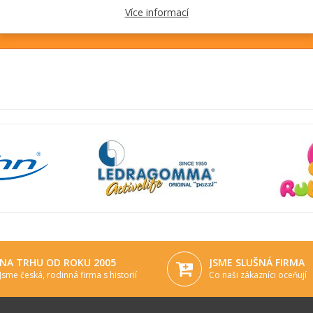
Více informací
NA TRHU OD ROKU 2005
JSME SLUŠNÁ FIRMA
Jsme česká, rodinná firma s historií
Co naši zákazníci oceňují