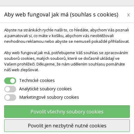
Aby web fungoval jak má (souhlas s cookies)
x
Abyste na stránkách rychle našli to, co hledáte, abychom Vás poznali
a pamatovali si, co máte v košíku, abychom vás neobtěžovali
nevhodnou reklamou nebo abyste se nemuseli pokaždé přihlašovat.
Aby web fungoval jak má, potřebujeme Váš souhlas se zpracováním
souborů cookies, malých souborů, které se dočasně ukládají ve
Vašem prohlížeči. Děkujeme, že nám udělením souhlasu pomáháte
KONTAKT
DODÁNÍ A TERMÍNY CZ & SK
DÁRK
náš web zlepšovat.
Technické cookies
Analytické soubory cookies
Marketingové soubory cookies
Ů: IVAN KULHAVÝ AKURA
Povolit všechny soubory cookies
Povolit jen nezbytně nutné cookies