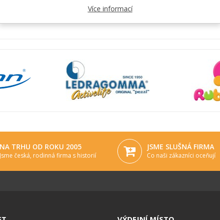
Více informací
NA TRHU OD ROKU 2005
JSME SLUŠNÁ FIRMA
Jsme česká, rodinná firma s historií
Co naši zákazníci oceňují
ET
VÝDEJNÍ MÍSTO