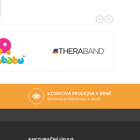
VZORKOVÁ PRODEJNA V BRNĚ
Možnost prohlédnout si zboží
FAKTURAČNÍ ÚDAJE