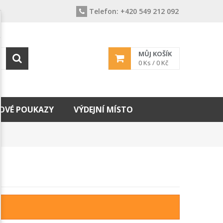
Telefon:
+420 549 212 092
MŮJ KOŠÍK
0
Ks /
0 Kč
OVÉ POUKAZY
VÝDEJNÍ MÍSTO