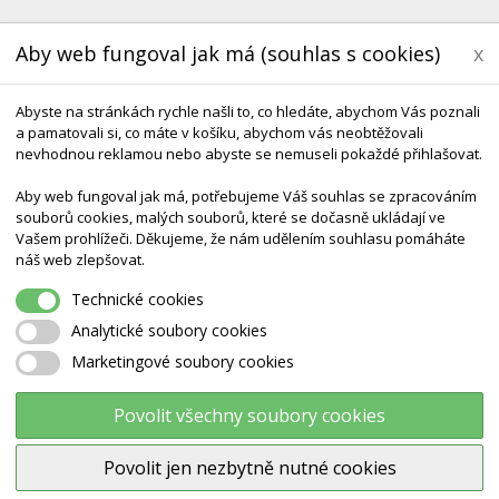
Aby web fungoval jak má (souhlas s cookies)
x
Abyste na stránkách rychle našli to, co hledáte, abychom Vás poznali
a pamatovali si, co máte v košíku, abychom vás neobtěžovali
nevhodnou reklamou nebo abyste se nemuseli pokaždé přihlašovat.
Aby web fungoval jak má, potřebujeme Váš souhlas se zpracováním
souborů cookies, malých souborů, které se dočasně ukládají ve
Vašem prohlížeči. Děkujeme, že nám udělením souhlasu pomáháte
KONTAKT
DODÁNÍ A TERMÍNY CZ & SK
DÁRK
náš web zlepšovat.
Technické cookies
Analytické soubory cookies
Marketingové soubory cookies
 CEKESTE PRAGUE, SPOL. S.R.O.
Povolit všechny soubory cookies
Povolit jen nezbytně nutné cookies