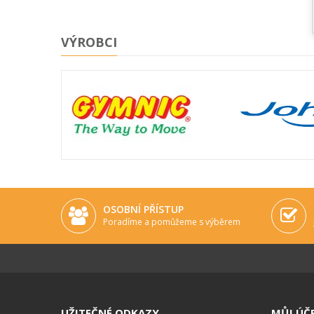
VÝROBCI
OSOBNÍ PŘÍSTUP
Poradíme a pomůžeme s výběrem
UŽITEČNÉ ODKAZY
MŮJ ÚČ