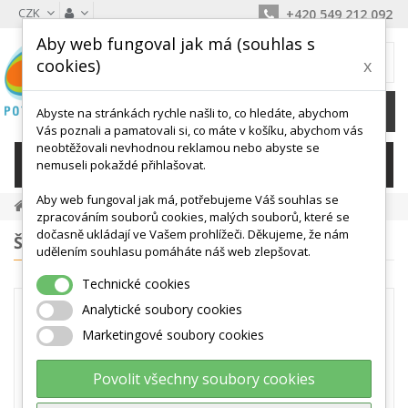
CZK
+420 549 212 092
Aby web fungoval jak má (souhlas s
MŮJ KOŠÍK
cookies)
x
0
Ks /
0 Kč
Abyste na stránkách rychle našli to, co hledáte, abychom
Vás poznali a pamatovali si, co máte v košíku, abychom vás
neobtěžovali nevhodnou reklamou nebo abyste se
KATEGORIE
nemuseli pokaždé přihlašovat.
Aby web fungoval jak má, potřebujeme Váš souhlas se
Tyčky, Tyče
zpracováním souborů cookies, malých souborů, které se
dočasně ukládají ve Vašem prohlížeči. Děkujeme, že nám
ŠTÍTKY
udělením souhlasu pomáháte náš web zlepšovat.
Technické cookies
TYČKY, TYČE
Analytické soubory cookies
Kategorie nabízí PLASTOVÉ TYČE
Marketingové soubory cookies
využitelné jako VYTYČOVACÍ mety,
překážky, také pro vytvoření
Povolit všechny soubory cookies
SLALOMOVÉ DRÁHY. Tyče lze vybírat
ze čtyř barev a rozměrů 80 cm, 100