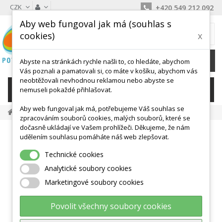
CZK
+420 549 212 092
Aby web fungoval jak má (souhlas s
MŮJ KOŠÍK
cookies)
x
0
Ks /
0 Kč
Abyste na stránkách rychle našli to, co hledáte, abychom
Vás poznali a pamatovali si, co máte v košíku, abychom vás
neobtěžovali nevhodnou reklamou nebo abyste se
KATEGORIE
nemuseli pokaždé přihlašovat.
Aby web fungoval jak má, potřebujeme Váš souhlas se
Dárkové Poukazy
Dárkový Poukaz V Hodnotě 2000 Kč
zpracováním souborů cookies, malých souborů, které se
dočasně ukládají ve Vašem prohlížeči. Děkujeme, že nám
udělením souhlasu pomáháte náš web zlepšovat.
Technické cookies
Analytické soubory cookies
Marketingové soubory cookies
Povolit všechny soubory cookies