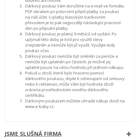
dobírku ani hotově.
Dárkový poukaz Vám doručíme na e-mail ve formátu
PDF obratem po potvrzení přijetí platby za poukaz
na náš účet. U platby klasickým bankovním
převodem je to pak nejpozději následující pracovní
den po připsání platby.
Dárkový poukaz je platný 6 měsíců od vydání. Po
uplynutí této doby je kód pro využití slevy
zneplatněn a nemůže být již využit. Využijte tedy
poukaz včas.
Dárkový poukaz nemůže být směněn za peníze a
nemůže být uplatněn po částech. Je možné jej
uplatnit pouze na celou hodnotu při jednom nákupu.
Pokud u zboží, které bylo hrazeno pomocí
dárkového poukazu, dojde k odstoupení od smlouvy
nebo k reklamaci, může Vám být hodnota zboží
vrácena prostřednictvím nového dárkového
certifikátu.
Dárkovým poukazem můžete uhradit nákup zboží na
www.e-baby.cz.
JSME SLUŠNÁ FIRMA