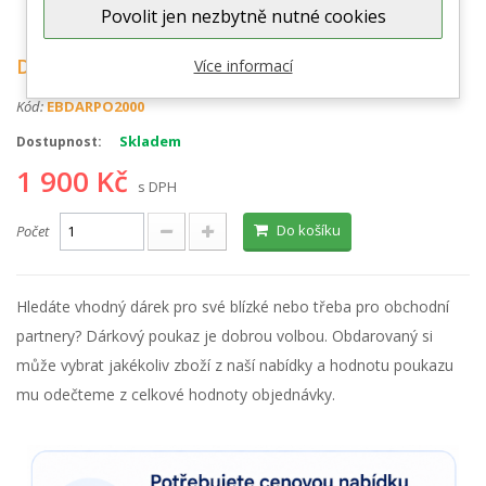
Zobrazit větší
Povolit jen nezbytně nutné cookies
Dárkový poukaz v hodnotě 2000 Kč
Více informací
Kód:
EBDARPO2000
Skladem
Dostupnost:
1 900 Kč
s DPH
Do košíku
Počet
Hledáte vhodný dárek pro své blízké nebo třeba pro obchodní
partnery? Dárkový poukaz je dobrou volbou. Obdarovaný si
může vybrat jakékoliv zboží z naší nabídky a hodnotu poukazu
mu odečteme z celkové hodnoty objednávky.