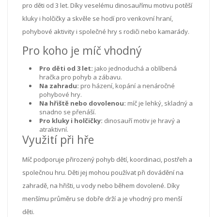
pro děti od 3 let. Díky veselému dinosauřímu motivu potěší
kluky i holčičky a skvěle se hodí pro venkovní hraní,
pohybové aktivity i společné hry s rodiči nebo kamarády.
Pro koho je míč vhodný
Pro děti od 3 let:
jako jednoduchá a oblíbená
hračka pro pohyb a zábavu.
Na zahradu:
pro házení, kopání a nenáročné
pohybové hry.
Na hřiště nebo dovolenou:
míč je lehký, skladný a
snadno se přenáší.
Pro kluky i holčičky:
dinosauří motiv je hravý a
atraktivní.
Využití při hře
Míč podporuje přirozený pohyb dětí, koordinaci, postřeh a
společnou hru. Děti jej mohou používat při dovádění na
zahradě, na hřišti, u vody nebo během dovolené. Díky
menšímu průměru se dobře drží a je vhodný pro menší
děti.