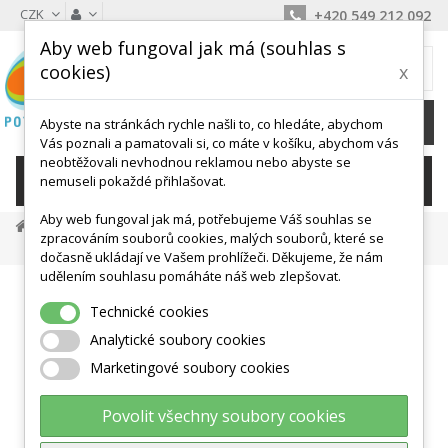
CZK
+420 549 212 092
Aby web fungoval jak má (souhlas s
MŮJ KOŠÍK
cookies)
x
0
Ks /
0 Kč
Abyste na stránkách rychle našli to, co hledáte, abychom
Vás poznali a pamatovali si, co máte v košíku, abychom vás
neobtěžovali nevhodnou reklamou nebo abyste se
KATEGORIE
nemuseli pokaždé přihlašovat.
Aby web fungoval jak má, potřebujeme Váš souhlas se
Míče, Válce, Hopsadla
Dětské Míče
zpracováním souborů cookies, malých souborů, které se
Míč Nafouknutý Dinosaurus Vinyl
dočasně ukládají ve Vašem prohlížeči. Děkujeme, že nám
udělením souhlasu pomáháte náš web zlepšovat.
Technické cookies
Analytické soubory cookies
Marketingové soubory cookies
Povolit všechny soubory cookies