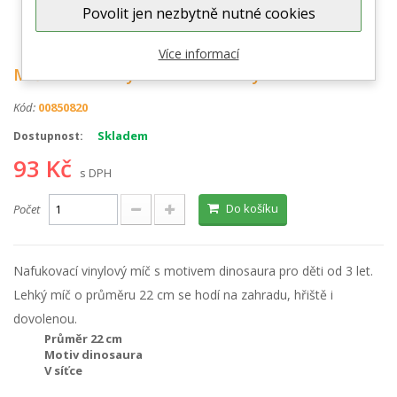
Povolit jen nezbytně nutné cookies
Zobrazit větší
Více informací
Míč nafouknutý dinosaurus vinyl
Kód:
00850820
Skladem
Dostupnost:
93 Kč
s DPH
Do košíku
Počet
Nafukovací vinylový míč s motivem dinosaura pro děti od 3 let.
Lehký míč o průměru 22 cm se hodí na zahradu, hřiště i
dovolenou.
Průměr 22 cm
Motiv dinosaura
V síťce