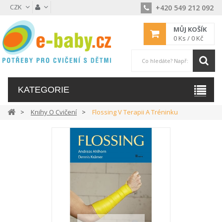
CZK
+420 549 212 092
MŮJ KOŠÍK
0
Ks /
0 Kč
KATEGORIE
Knihy O Cvičení
Flossing V Terapii A Tréninku