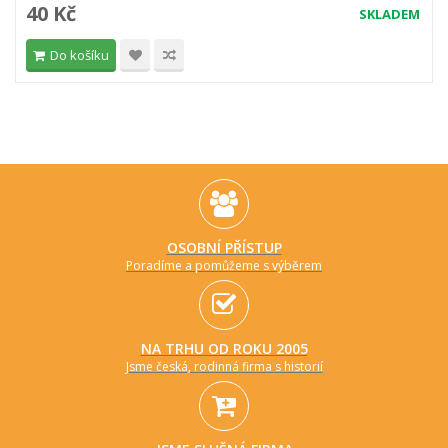
40 Kč
SKLADEM
Do košíku
OSOBNÍ PŘÍSTUP
Poradíme a pomůžeme s výběrem
NA TRHU OD ROKU 2005
Jsme česká, rodinná firma s historií