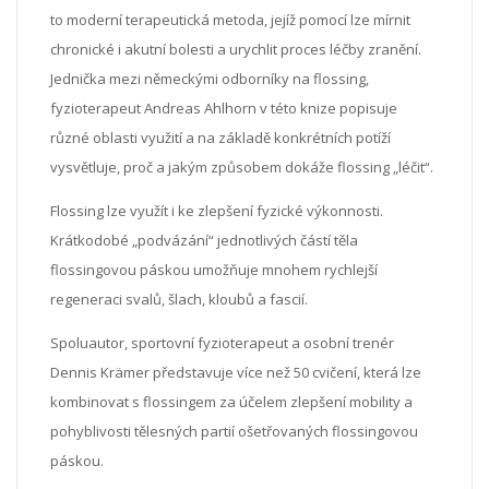
to moderní terapeutická metoda, jejíž pomocí lze mírnit
chronické i akutní bolesti a urychlit proces léčby zranění.
Jednička mezi německými odborníky na flossing,
fyzioterapeut Andreas Ahlhorn v této knize popisuje
různé oblasti využití a na základě konkrétních potíží
vysvětluje, proč a jakým způsobem dokáže flossing „léčit“.
Flossing lze využít i ke zlepšení fyzické výkonnosti.
Krátkodobé „podvázání“ jednotlivých částí těla
flossingovou páskou umožňuje mnohem rychlejší
regeneraci svalů, šlach, kloubů a fascií.
Spoluautor, sportovní fyzioterapeut a osobní trenér
Dennis Krämer představuje více než 50 cvičení, která lze
kombinovat s flossingem za účelem zlepšení mobility a
pohyblivosti tělesných partií ošetřovaných flossingovou
páskou.