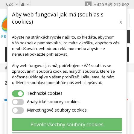
CZK
+420 549 212 092
Aby web fungoval jak má (souhlas s
MŮJ KOŠÍK
cookies)
x
0
Ks /
0 Kč
Abyste na stránkách rychle našli to, co hledáte, abychom
Vás poznali a pamatovali si, co máte v košíku, abychom vás
neobtěžovali nevhodnou reklamou nebo abyste se
KATEGORIE
nemuseli pokaždé přihlašovat.
Aby web fungoval jak má, potřebujeme Váš souhlas se
Napište Nám
zpracováním souborů cookies, malých souborů, které se
dočasně ukládají ve Vašem prohlížeči. Děkujeme, že nám
ZÁKAZNICKÝ SERVIS - NAPIŠTE NÁM
udělením souhlasu pomáháte náš web zlepšovat.
Technické cookies
Analytické soubory cookies
ODESLAT ZPRÁVU
Marketingové soubory cookies
Předmět
Povolit všechny soubory cookies