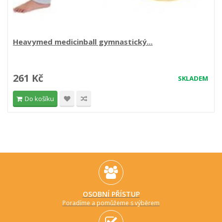
Heavymed medicinball gymnastický...
261 Kč
SKLADEM
Do košíku
OSOBNÍ PŘÍSTUP
Poradíme a pomůžeme s výběrem