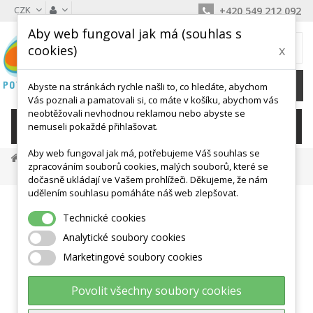
CZK
+420 549 212 092
Aby web fungoval jak má (souhlas s
MŮJ KOŠÍK
cookies)
x
0
Ks /
0 Kč
Abyste na stránkách rychle našli to, co hledáte, abychom
Vás poznali a pamatovali si, co máte v košíku, abychom vás
neobtěžovali nevhodnou reklamou nebo abyste se
KATEGORIE
nemuseli pokaždé přihlašovat.
Aby web fungoval jak má, potřebujeme Váš souhlas se
Posilovací Pomůcky
Medicinebally
zpracováním souborů cookies, malých souborů, které se
Heavymed Medicinball - 3 Kg
dočasně ukládají ve Vašem prohlížeči. Děkujeme, že nám
udělením souhlasu pomáháte náš web zlepšovat.
Technické cookies
Analytické soubory cookies
Marketingové soubory cookies
Povolit všechny soubory cookies