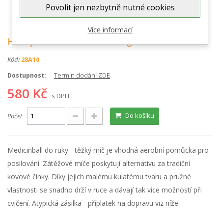
Povolit jen nezbytně nutné cookies
Zobrazit větší
Více informací
Heavymed medicinball - 3 kg
Kód:
28A10
Termín dodání ZDE
Dostupnost:
580 Kč
s DPH
Do košíku
Počet
Medicinball do ruky - těžký míč je vhodná aerobní pomůcka pro
posilování. Zátěžové míče poskytují alternativu za tradiční
kovové činky. Díky jejich malému kulatému tvaru a pružné
vlastnosti se snadno drží v ruce a dávají tak více možností při
cvičení.
Atypická zásilka - příplatek na dopravu viz níže