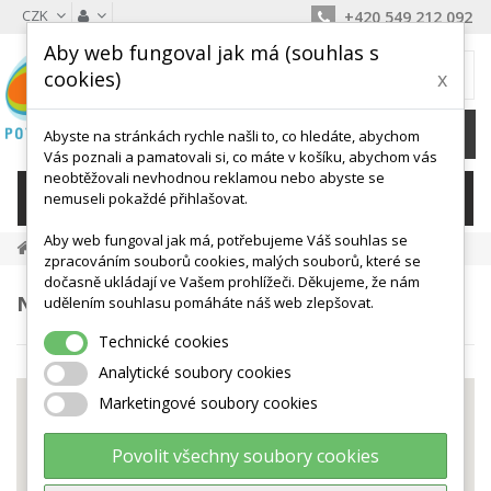
CZK
+420 549 212 092
Aby web fungoval jak má (souhlas s
MŮJ KOŠÍK
cookies)
x
0
Ks /
0 Kč
Abyste na stránkách rychle našli to, co hledáte, abychom
Vás poznali a pamatovali si, co máte v košíku, abychom vás
neobtěžovali nevhodnou reklamou nebo abyste se
KATEGORIE
nemuseli pokaždé přihlašovat.
Aby web fungoval jak má, potřebujeme Váš souhlas se
Naše Prodejny
zpracováním souborů cookies, malých souborů, které se
dočasně ukládají ve Vašem prohlížeči. Děkujeme, že nám
NAŠE PRODEJNY
udělením souhlasu pomáháte náš web zlepšovat.
Technické cookies
Analytické soubory cookies
Marketingové soubory cookies
This page can't load Google Maps correctly.
Povolit všechny soubory cookies