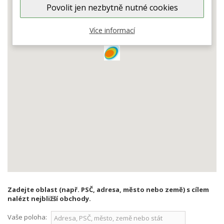
Povolit jen nezbytně nutné cookies
Do you own this website?
OK
Více informací
Zadejte oblast (např. PSČ, adresa, město nebo země) s cílem
nalézt nejbližší obchody.
Vaše poloha: