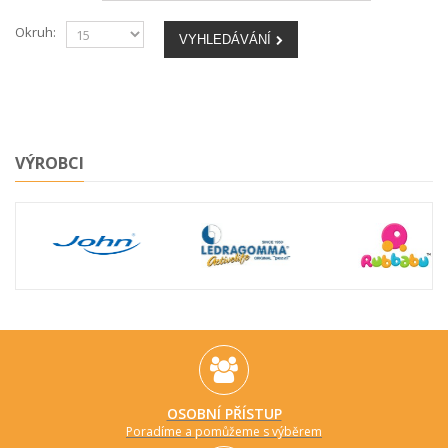
Okruh:
VYHLEDÁVÁNÍ
VÝROBCI
OSOBNÍ PŘÍSTUP
Poradíme a pomůžeme s výběrem