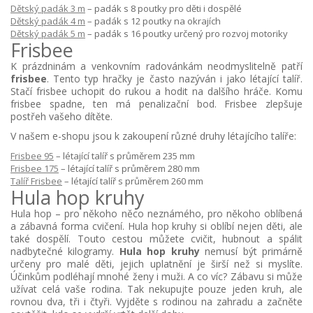
Dětský padák 3 m
– padák s 8 poutky pro děti i dospělé
Dětský padák 4 m
– padák s 12 poutky na okrajích
Dětský padák 5 m
– padák s 16 poutky určený pro rozvoj motoriky
Frisbee
K prázdninám a venkovním radovánkám neodmyslitelně patří
frisbee
. Tento typ hračky je často nazýván i jako létající talíř.
Stačí frisbee uchopit do rukou a hodit na dalšího hráče. Komu
frisbee spadne, ten má penalizační bod. Frisbee zlepšuje
postřeh vašeho dítěte.
V našem e-shopu jsou k zakoupení různé druhy létajícího talíře:
Frisbee 95
– létající talíř s průměrem 235 mm
Frisbee 175
– létající talíř s průměrem 280 mm
Talíř Frisbee
– létající talíř s průměrem 260 mm
Hula hop kruhy
Hula hop – pro někoho něco neznámého, pro někoho oblíbená
a zábavná forma cvičení. Hula hop kruhy si oblíbí nejen děti, ale
také dospělí. Touto cestou můžete cvičit, hubnout a spálit
nadbytečné kilogramy.
Hula hop kruhy
nemusí být primárně
určeny pro malé děti, jejich uplatnění je širší než si myslíte.
Účinkům podléhají mnohé ženy i muži. A co víc? Zábavu si může
užívat celá vaše rodina. Tak nekupujte pouze jeden kruh, ale
rovnou dva, tři i čtyři. Vyjděte s rodinou na zahradu a začněte