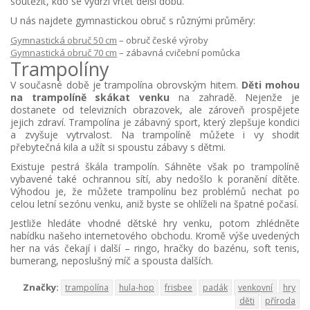
soutěžit, kdo se vydrží vrtět delší dobu.
U nás najdete gymnastickou obruč s různými průměry:
Gymnastická obruč 50 cm
– obruč české výroby
Gymnastická obruč 70 cm
– zábavná cvičební pomůcka
Trampolíny
V současné době je trampolína obrovským hitem.
Děti mohou
na trampolíně skákat venku
na zahradě. Nejenže je
dostanete od televizních obrazovek, ale zároveň prospějete
jejich zdraví. Trampolína je zábavný sport, který zlepšuje kondici
a zvyšuje vytrvalost. Na trampolíně můžete i vy shodit
přebytečná kila a užít si spoustu zábavy s dětmi.
Existuje pestrá škála trampolín. Sáhněte však po trampolíně
vybavené také ochrannou sítí, aby nedošlo k poranění dítěte.
Výhodou je, že můžete trampolínu bez problémů nechat po
celou letní sezónu venku, aniž byste se ohlíželi na špatné počasí.
Jestliže hledáte vhodné dětské hry venku, potom zhlédněte
nabídku našeho internetového obchodu. Kromě výše uvedených
her na vás čekají i další – ringo, hračky do bazénu, soft tenis,
bumerang, neposlušný míč a spousta dalších.
Značky:
trampolína
hula-hop
frisbee
padák
venkovní
hry
děti
příroda