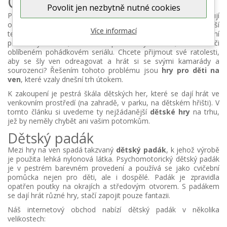
Co hrát s dětmi v přírodě?
Povolit jen nezbytně nutné cookies
Pozornost dětských očí v současné moderní době vzbuzují
obrazovky monitorů a televizorů, herní konzole a další
Více informací
technologie. Stále více dětí preferuje i přes krásné venkovní
počasí bytí doma, a to kvůli počítačovým hrám, internetu či
oblíbeném pohádkovém seriálu. Chcete přijmout své ratolesti,
aby se šly ven odreagovat a hrát si se svými kamarády a
sourozenci? Řešením tohoto problému jsou
hry pro děti na
ven
, které vzaly dnešní trh útokem.
K zakoupení je pestrá škála dětských her, které se dají hrát ve
venkovním prostředí (na zahradě, v parku, na dětském hřišti). V
tomto článku si uvedeme ty nejžádanější
dětské hry
na trhu,
jež by neměly chybět ani vašim potomkům.
Dětský padák
Mezi hry na ven spadá takzvaný
dětský padák
, k jehož výrobě
je použita lehká nylonová látka. Psychomotorický dětský padák
je v pestrém barevném provedení a používá se jako cvičební
pomůcka nejen pro děti, ale i dospělé. Padák je zpravidla
opatřen poutky na okrajích a středovým otvorem. S padákem
se dají hrát různé hry, stačí zapojit pouze fantazii.
Náš internetový obchod nabízí dětský padák v několika
velikostech: