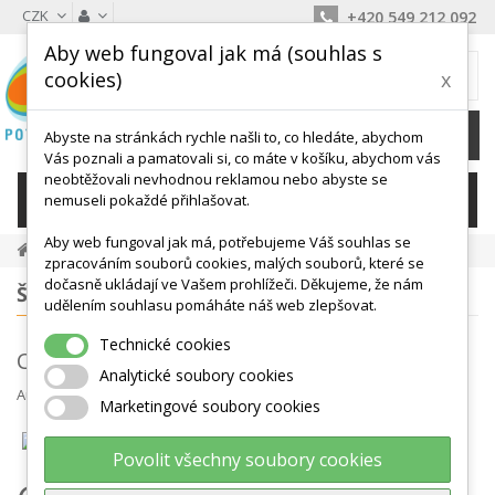
CZK
+420 549 212 092
Aby web fungoval jak má (souhlas s
MŮJ KOŠÍK
cookies)
x
0
Ks /
0 Kč
Abyste na stránkách rychle našli to, co hledáte, abychom
Vás poznali a pamatovali si, co máte v košíku, abychom vás
neobtěžovali nevhodnou reklamou nebo abyste se
KATEGORIE
nemuseli pokaždé přihlašovat.
Aby web fungoval jak má, potřebujeme Váš souhlas se
Novinky Z Blogu
Co Hrát S Dětmi V Přírodě?
zpracováním souborů cookies, malých souborů, které se
dočasně ukládají ve Vašem prohlížeči. Děkujeme, že nám
ŠTÍTKY
udělením souhlasu pomáháte náš web zlepšovat.
Technické cookies
Co hrát s dětmi v přírodě?
Analytické soubory cookies
Autor
Jitka Kopecká
úno 26, 2018
Různé
Marketingové soubory cookies
Povolit všechny soubory cookies