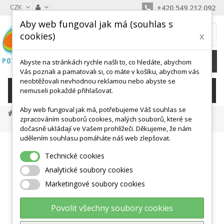
CZK
+420 549 212 092
Aby web fungoval jak má (souhlas s
MŮJ KOŠÍK
cookies)
x
0
Ks /
0 Kč
Abyste na stránkách rychle našli to, co hledáte, abychom
Vás poznali a pamatovali si, co máte v košíku, abychom vás
neobtěžovali nevhodnou reklamou nebo abyste se
KATEGORIE
nemuseli pokaždé přihlašovat.
Aby web fungoval jak má, potřebujeme Váš souhlas se
Překážkové Dráhy
Stopky, Pásma, Pro Trenéry
zpracováním souborů cookies, malých souborů, které se
Busola S Lupou A Měřítkem
dočasně ukládají ve Vašem prohlížeči. Děkujeme, že nám
udělením souhlasu pomáháte náš web zlepšovat.
Technické cookies
Analytické soubory cookies
Marketingové soubory cookies
Povolit všechny soubory cookies