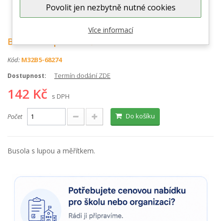
Povolit jen nezbytně nutné cookies
Zobrazit větší
Více informací
Busola s lupou a měřítkem
Kód:
M32B5-68274
Termín dodání ZDE
Dostupnost:
142 Kč
s DPH
Do košíku
Počet
Busola s lupou a měřítkem.