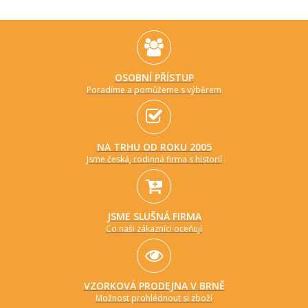
OSOBNÍ PŘÍSTUP
Poradíme a pomůžeme s výběrem
NA TRHU OD ROKU 2005
Jsme česká, rodinná firma s historií
JSME SLUŠNÁ FIRMA
Co naši zákazníci oceňují
VZORKOVÁ PRODEJNA V BRNĚ
Možnost prohlédnout si zboží