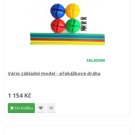
SKLADEM
Vário základní model - překážková dráha
1 154 Kč
Do košíku