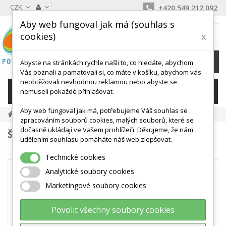
CZK
+420 549 212 092
Aby web fungoval jak má (souhlas s
MŮJ KOŠÍK
cookies)
x
0
Ks /
0 Kč
Abyste na stránkách rychle našli to, co hledáte, abychom
Vás poznali a pamatovali si, co máte v košíku, abychom vás
neobtěžovali nevhodnou reklamou nebo abyste se
KATEGORIE
nemuseli pokaždé přihlašovat.
Aby web fungoval jak má, potřebujeme Váš souhlas se
Sestavy, Vária
zpracováním souborů cookies, malých souborů, které se
dočasně ukládají ve Vašem prohlížeči. Děkujeme, že nám
ŠTÍTKY
udělením souhlasu pomáháte náš web zlepšovat.
Technické cookies
SESTAVY, VÁRIA
Analytické soubory cookies
Pomocí variabilních sestav,
Marketingové soubory cookies
zařazených v této kategorii lze
vytvářet PŘEKÁŽKOVÉ DRÁHY PRO
Povolit všechny soubory cookies
DĚTI. Překážková dráha děti pobaví a
současně si zábavnou formou