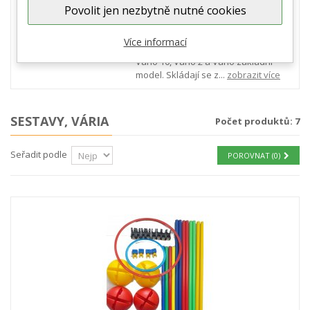
Povolit jen nezbytně nutné cookies
procvičí své pohybové schopnosti,
motoriku , koordinaci a rovnováhu.
Sestavy pro tzv. motorické dráhy
Více informací
nabízíme pod názvy: Set Kros 6+3,
Vário 10, Vário 2 a Vário základní
model. Skládají se z...
zobrazit více
SESTAVY, VÁRIA
Počet produktů: 7
Seřadit podle
POROVNAT (
0
)