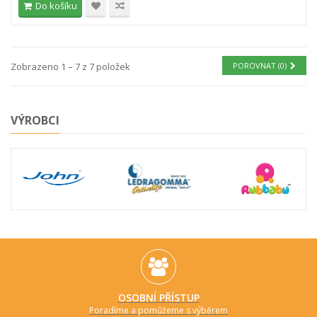
Do košíku
Zobrazeno 1 – 7 z 7 položek
POROVNAT (
0
)
VÝROBCI
OSOBNÍ PŘÍSTUP
Poradíme a pomůžeme s výběrem