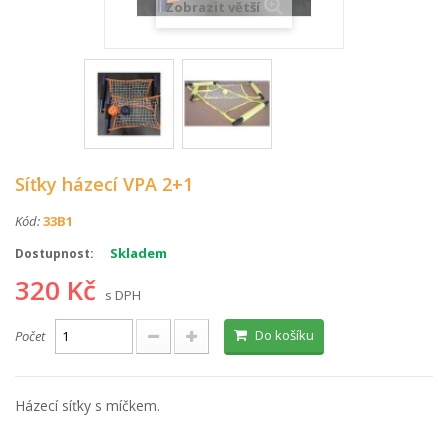
Zobrazit větší
Síťky házecí VPA 2+1
Kód:
33B1
Skladem
Dostupnost:
320 Kč
s DPH
Do košíku
Počet
Házecí síťky s míčkem.