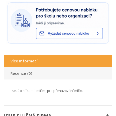
Více Informací
Recenze (0)
set 2 x síťka + 1 míček, pro přehazování míčku
JSME SLUŠNÁ FIRMA