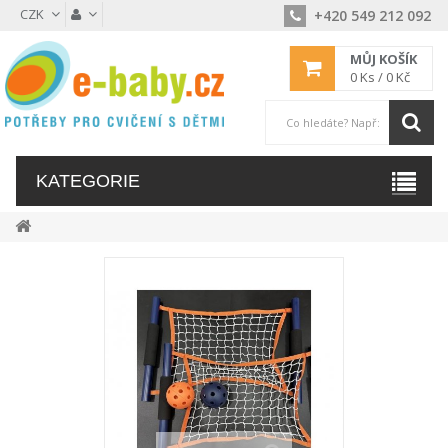
CZK
+420 549 212 092
MŮJ KOŠÍK
0
Ks /
0 Kč
KATEGORIE