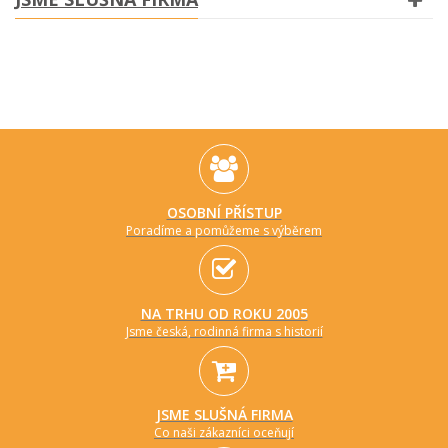
OSOBNÍ PŘÍSTUP
Poradíme a pomůžeme s výběrem
NA TRHU OD ROKU 2005
Jsme česká, rodinná firma s historií
JSME SLUŠNÁ FIRMA
Co naši zákazníci oceňují