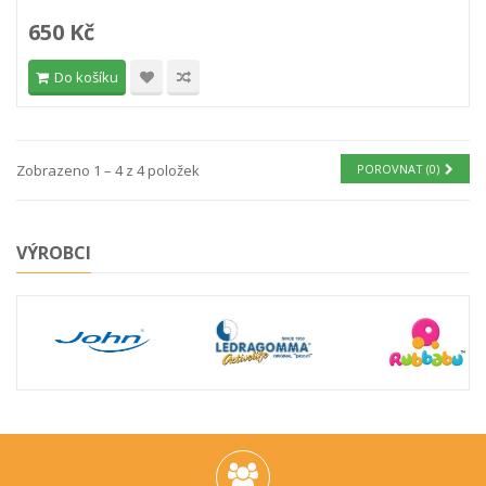
650 Kč
Do košíku
Zobrazeno 1 – 4 z 4 položek
POROVNAT (
0
)
VÝROBCI