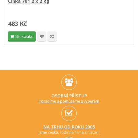
Činka 701 2 x 2 kg
483 Kč
Do košíku
OSOBNÍ PŘÍSTUP
Poradíme a pomůžeme s výběrem
NA TRHU OD ROKU 2005
Jsme česká, rodinná firma s historií