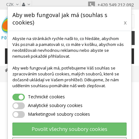
CZK
+420 549 212 092
Aby web fungoval jak má (souhlas s
MŮJ KOŠÍK
cookies)
x
0
Ks /
0 Kč
Abyste na stránkách rychle našli to, co hledáte, abychom
Vás poznali a pamatovali si, co máte v košíku, abychom vás
neobtěžovali nevhodnou reklamou nebo abyste se
KATEGORIE
nemuseli pokaždé přihlašovat.
Aby web fungoval jak má, potřebujeme Váš souhlas se
Posilovací Pomůcky
Činky A Zátěže
zpracováním souborů cookies, malých souborů, které se
Vinylová Činka - Plast - Kov - 2 X 0,5 Kg
dočasně ukládají ve Vašem prohlížeči. Děkujeme, že nám
udělením souhlasu pomáháte náš web zlepšovat.
Technické cookies
Analytické soubory cookies
Marketingové soubory cookies
Povolit všechny soubory cookies