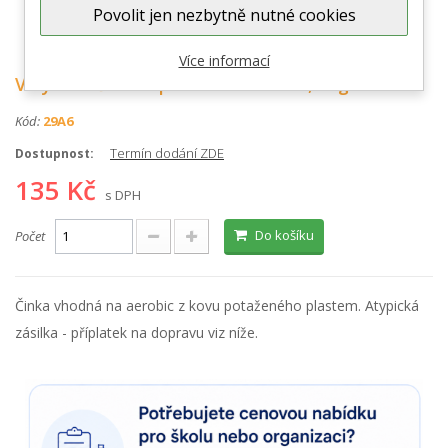
Povolit jen nezbytně nutné cookies
Zobrazit větší
Více informací
Vinylová Činka - plast - kov - 2 x 0,5 kg
Kód:
29A6
Termín dodání ZDE
Dostupnost:
135 Kč
s DPH
Do košíku
Počet
Činka vhodná na aerobic z kovu potaženého plastem.
Atypická
zásilka - příplatek na dopravu viz níže.