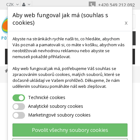
CZK
+420 549 212 092
Aby web fungoval jak má (souhlas s
MŮJ KOŠÍK
cookies)
x
0
Ks /
0 Kč
Abyste na stránkách rychle našli to, co hledáte, abychom
Vás poznali a pamatovali si, co máte v košíku, abychom vás
neobtěžovali nevhodnou reklamou nebo abyste se
KATEGORIE
nemuseli pokaždé přihlašovat.
Aby web fungoval jak má, potřebujeme Váš souhlas se
Posilovací Pomůcky
Činky A Zátěže
zpracováním souborů cookies, malých souborů, které se
Činka 701 2 X 1,5 Kg
dočasně ukládají ve Vašem prohlížeči. Děkujeme, že nám
udělením souhlasu pomáháte náš web zlepšovat.
Technické cookies
Analytické soubory cookies
Marketingové soubory cookies
Povolit všechny soubory cookies