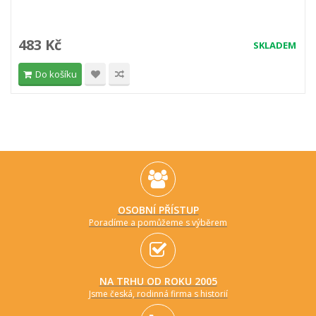
483 Kč
SKLADEM
Do košíku
OSOBNÍ PŘÍSTUP
Poradíme a pomůžeme s výběrem
NA TRHU OD ROKU 2005
Jsme česká, rodinná firma s historií