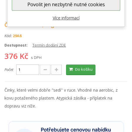
Povolit jen nezbytně nutné cookies
Zobrazit větší
Více informací
Činka 701 2 x 1,5 kg
Kód:
29A8
Termín dodání ZDE
Dostupnost:
376 Kč
s DPH
Do košíku
Počet
Činky, které velmi dobře "sedí" v ruce. Vhodné na aerobic, z
kovu potaženého plastem.
Atypická zásilka - příplatek na
dopravu viz níže.