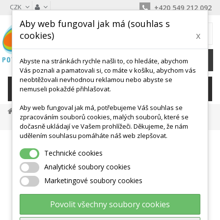
CZK
+420 549 212 092
Aby web fungoval jak má (souhlas s
MŮJ KOŠÍK
cookies)
x
0
Ks /
0 Kč
Abyste na stránkách rychle našli to, co hledáte, abychom
Vás poznali a pamatovali si, co máte v košíku, abychom vás
neobtěžovali nevhodnou reklamou nebo abyste se
KATEGORIE
nemuseli pokaždé přihlašovat.
Aby web fungoval jak má, potřebujeme Váš souhlas se
Překážkové Dráhy
Překážky, Žebříčky
zpracováním souborů cookies, malých souborů, které se
Překážka Samostavěcí - Dvě Velikosti
dočasně ukládají ve Vašem prohlížeči. Děkujeme, že nám
udělením souhlasu pomáháte náš web zlepšovat.
Technické cookies
Analytické soubory cookies
Marketingové soubory cookies
Povolit všechny soubory cookies