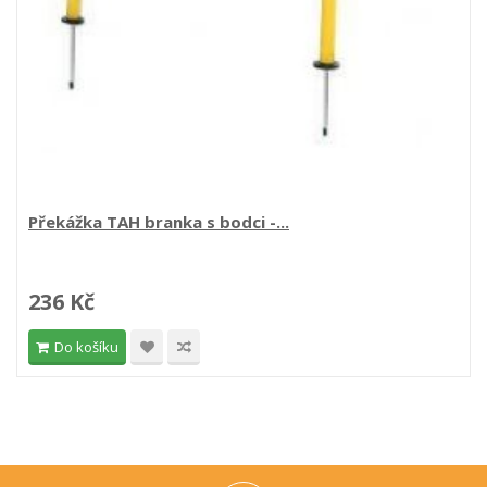
Překážka TAH branka s bodci -...
236 Kč
Do košíku