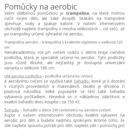
Pomůcky na aerobic
Velmi oblíbenou pomůckou je
trampolína
, na které mohou
cvičit nejen děti, ale také dospělí. Skákání na trampolíně
zpevňuje svaly a spaluje kalorie. V našem internetovém
obchodě najdete trampolíny v mnoha velikostech – od setů, až
po trampolíny určené výhradně na aerobic.
Trampolína aerobic – trampolína s kvalitním výpletem o velikosti 125
cm
Nenahraditelnou roli při cvičení rodičů s dětmi hraje cvičební
podložka, která je speciálně určena na aerobic. Tyto podložky
jsou různě dlouhé, ale nejčastěji je dostupná univerzální
varianta o velikosti 180 cm.
UNI aerobic podložka
– podložka určená ke cvičení
K aerobnímu cvičení se využívá také
švihadlo
, které je k dostání
v různých provedeních a materiálech. Ideální je dřevěná či
plastová rukovítka. Velké popularitě se těší také švihadla
vybavená počítadlem. Nejedná se o nákladnou záležitost a
kvalitní švihadlo dnes koupíte i za 150 Kč.
Švihadlo
– švihadlo o délce 290 centimetrů na aerobní cvičení
Kupte v našem internetovém obchodu kvalitní vybavení na
aerobic pro děti a budete nadmíru spokojeni. Kromě toho, že
zde najdete spoustu potřeb pro děti, najdete zde i pomůcky pro