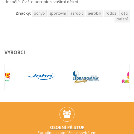
dospělé. Cvičte aerobic s vašimi dětmi.
Značky:
pohyb
sportovni
aerobic
aerobik
rodice
děti
cvičení
VÝROBCI
OSOBNÍ PŘÍSTUP
Poradíme a pomůžeme s výběrem