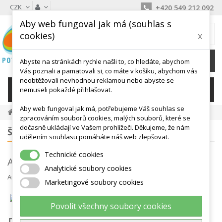
CZK
+420 549 212 092
Aby web fungoval jak má (souhlas s
MŮJ KOŠÍK
cookies)
x
0
Ks /
0 Kč
Abyste na stránkách rychle našli to, co hledáte, abychom
Vás poznali a pamatovali si, co máte v košíku, abychom vás
neobtěžovali nevhodnou reklamou nebo abyste se
KATEGORIE
nemuseli pokaždé přihlašovat.
Aby web fungoval jak má, potřebujeme Váš souhlas se
Novinky Z Blogu
Aerobické Cvičení S Dětmi
zpracováním souborů cookies, malých souborů, které se
dočasně ukládají ve Vašem prohlížeči. Děkujeme, že nám
ŠTÍTKY
udělením souhlasu pomáháte náš web zlepšovat.
Technické cookies
Aerobické cvičení s dětmi
Analytické soubory cookies
Autor
Jitka Kopecká
úno 26, 2018
Různé
Marketingové soubory cookies
Povolit všechny soubory cookies