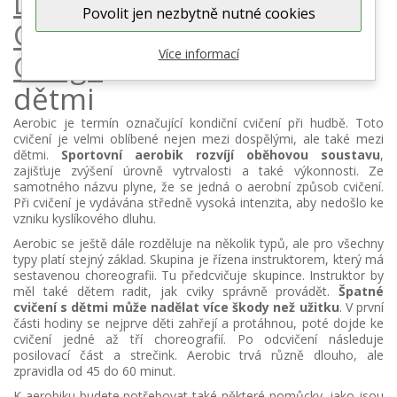
Dětská trampolína
Povolit jen nezbytně nutné cookies
Gonge
Dětská trampolina
Více informací
Gonge
Aerobické cvičení s
dětmi
Aerobic je termín označující kondiční cvičení při hudbě. Toto
cvičení je velmi oblíbené nejen mezi dospělými, ale také mezi
dětmi.
Sportovní aerobik rozvíjí oběhovou soustavu
,
zajišťuje zvýšení úrovně vytrvalosti a také výkonnosti. Ze
samotného názvu plyne, že se jedná o aerobní způsob cvičení.
Při cvičení je vydávána středně vysoká intenzita, aby nedošlo ke
vzniku kyslíkového dluhu.
Aerobic se ještě dále rozděluje na několik typů, ale pro všechny
typy platí stejný základ. Skupina je řízena instruktorem, který má
sestavenou choreografii. Tu předcvičuje skupince. Instruktor by
měl také dětem radit, jak cviky správně provádět.
Špatné
cvičení s dětmi může nadělat více škody než užitku
. V první
části hodiny se nejprve děti zahřejí a protáhnou, poté dojde ke
cvičení jedné až tří choreografií. Po odcvičení následuje
posilovací část a strečink. Aerobic trvá různě dlouho, ale
zpravidla od 45 do 60 minut.
K aerobiku budete potřebovat také některé pomůcky, jako jsou