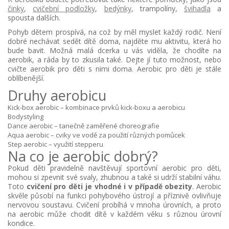
činky
,
cvičební podložky
,
bedýnky
, trampolíny,
švihadla
a
spousta dalších.
Pohyb dětem prospívá, na což by měl myslet každý rodič. Není
dobré nechávat sedět dítě doma, najděte mu aktivitu, která ho
bude bavit. Možná malá dcerka u vás viděla, že chodíte na
aerobik, a ráda by to zkusila také. Dejte jí tuto možnost, nebo
cvičte aerobik pro děti s nimi doma. Aerobic pro děti je stále
oblíbenější.
Druhy aerobicu
Kick-box aerobic – kombinace prvků kick-boxu a aerobicu
Bodystyling
Dance aerobic – tanečně zaměřené choreografie
Aqua aerobic – cviky ve vodě za použití různých pomůcek
Step aerobic – využití stepperu
Na co je aerobic dobrý?
Pokud děti pravidelně navštěvují sportovní aerobic pro děti,
mohou si zpevnit své svaly, zhubnou a také si udrží stabilní váhu.
Toto
cvičení pro děti je vhodné i v případě obezity
. Aerobic
skvěle působí na funkci pohybového ústrojí a příznivě ovlivňuje
nervovou soustavu. Cvičení probíhá v mnoha úrovních, a proto
na aerobic může chodit dítě v každém věku s různou úrovní
kondice.