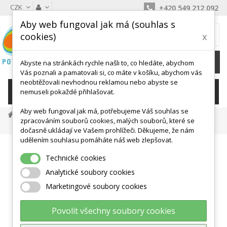
CZK
+420 549 212 092
Aby web fungoval jak má (souhlas s
MŮJ KOŠÍK
cookies)
x
0
Ks /
0 Kč
Abyste na stránkách rychle našli to, co hledáte, abychom
Vás poznali a pamatovali si, co máte v košíku, abychom vás
neobtěžovali nevhodnou reklamou nebo abyste se
KATEGORIE
nemuseli pokaždé přihlašovat.
Aby web fungoval jak má, potřebujeme Váš souhlas se
Masáž A Antistress
Soft Míčky
zpracováním souborů cookies, malých souborů, které se
Soft Molitanový Míč 70mm HARD
dočasně ukládají ve Vašem prohlížeči. Děkujeme, že nám
udělením souhlasu pomáháte náš web zlepšovat.
Technické cookies
Analytické soubory cookies
Marketingové soubory cookies
Povolit všechny soubory cookies