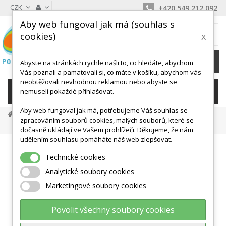
CZK
+420 549 212 092
Aby web fungoval jak má (souhlas s
MŮJ KOŠÍK
cookies)
x
0
Ks /
0 Kč
Abyste na stránkách rychle našli to, co hledáte, abychom
Vás poznali a pamatovali si, co máte v košíku, abychom vás
neobtěžovali nevhodnou reklamou nebo abyste se
KATEGORIE
nemuseli pokaždé přihlašovat.
Aby web fungoval jak má, potřebujeme Váš souhlas se
Do Vody, Plavání
Vodní Nudle A Spojky
zpracováním souborů cookies, malých souborů, které se
Spojka Na Nudle (6 Otvoru) 315 X 65 Mm
dočasně ukládají ve Vašem prohlížeči. Děkujeme, že nám
udělením souhlasu pomáháte náš web zlepšovat.
Technické cookies
Analytické soubory cookies
Marketingové soubory cookies
Povolit všechny soubory cookies