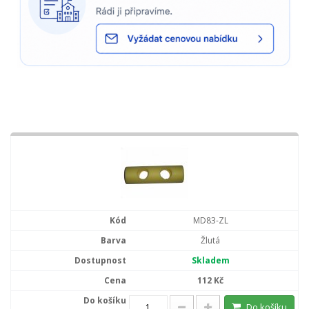
MD83-ZL
Žlutá
Skladem
112 Kč
Do košíku