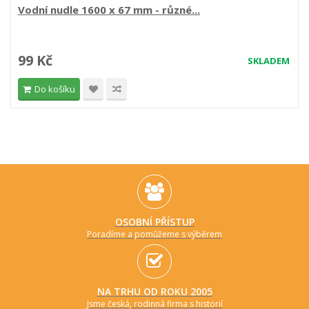
Vodní nudle 1600 x 67 mm - různé...
99 Kč
SKLADEM
Do košíku
OSOBNÍ PŘÍSTUP
Poradíme a pomůžeme s výběrem
NA TRHU OD ROKU 2005
Jsme česká, rodinná firma s historií