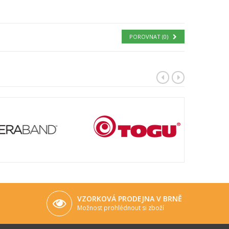
POROVNAT (
0
)
VZORKOVÁ PRODEJNA V BRNĚ
Možnost prohlédnout si zboží