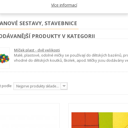
nebo celé sady. Molitanová...
zobrazit více
Více informací
ANOVÉ SESTAVY, STAVEBNICE
ODÁVANĚJŠÍ PRODUKTY V KATEGORII
Míček plast - dvě velikosti
Malé, plastové, odolné míčky se používají do dětských bazénů, pro 
vhodné do dětských koutků, školek, apod. Míčky jsou dodávány v
t podle
Nejprve produkty skladem