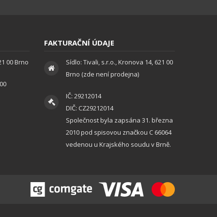
FAKTURAČNÍ ÚDAJE
621 00 Brno
Sídlo: Tivali, s.r.o., Kronova 14, 621 00
Brno (zde není prodejna)
:00
IČ: 29212014
DIČ: CZ29212014
Společnost byla zapsána 31. března
2010 pod spisovou značkou C 66064
vedenou u Krajského soudu v Brně.