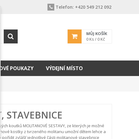
Telefon:
+420 549 212 092
MŮJ KOŠÍK
0
Ks /
0 Kč
OVÉ POUKAZY
VÝDEJNÍ MÍSTO
, STAVEBNICE
tských koutků MOLITANOVÉ SESTAVY, ze kterých je možné
tanové kostky z tvrzeného molitanu umožní dětem lehce a
 pořídit zvlášť jednotlivé části molitanové stavebnice