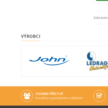
Zobrazeno
VÝROBCI
OSOBNÍ PŘÍSTUP
Poradíme a pomůžeme s výběrem