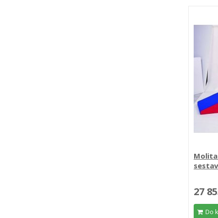
Molit
sesta
27 85
Do 