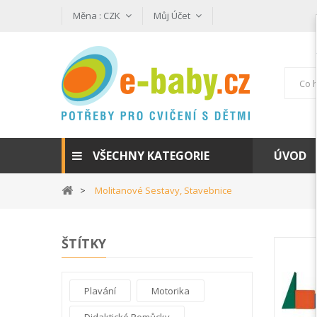
Měna :
CZK
Můj Účet
VŠECHNY KATEGORIE
ÚVOD
Molitanové Sestavy, Stavebnice
ŠTÍTKY
Plavání
Motorika