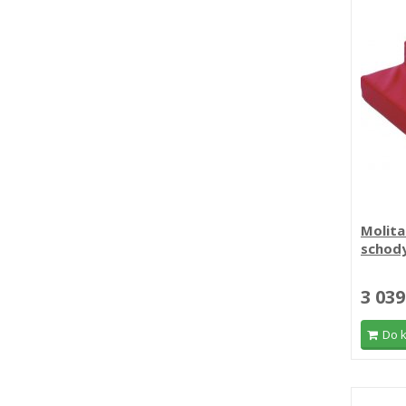
Molita
schod
3 039
Do 