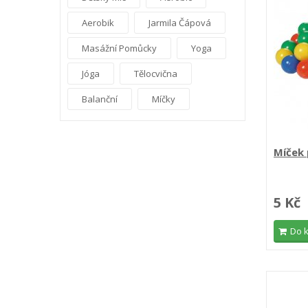
Aerobik
Jarmila Čápová
Masážní Pomůcky
Yoga
Jóga
Tělocvična
Balanční
Míčky
Míček 
5 Kč
Do 