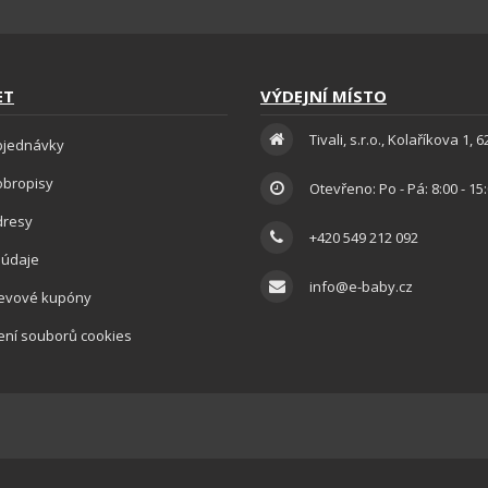
ET
VÝDEJNÍ MÍSTO
Tivali, s.r.o., Kolaříkova 1, 
bjednávky
obropisy
Otevřeno: Po - Pá: 8:00 - 15
dresy
+420 549 212 092
 údaje
info@e-baby.cz
levové kupóny
ení souborů cookies