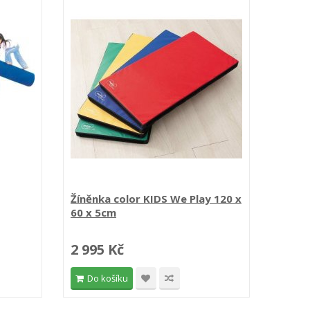
Žíněnka color KIDS We Play 120 x
60 x 5cm
2 995 Kč
Do košíku