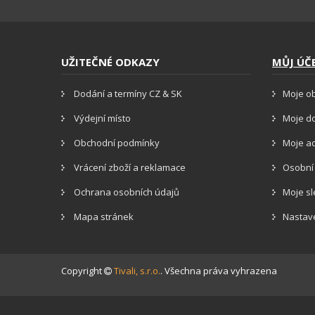
UŽITEČNÉ ODKAZY
MŮJ ÚČ
Dodání a termíny CZ & SK
Moje o
Výdejní místo
Moje d
Obchodní podmínky
Moje a
Vrácení zboží a reklamace
Osobní
Ochrana osobních údajů
Moje s
Mapa stránek
Nastav
Copyright
Tivali, s.r.o.
. Všechna práva vyhrazena