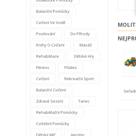
Didaktické Pomůcky
Balanční Pomůcky
Cvičení Ve Vodě
MOLIT
Posilování
Do Přírody
NEJPR
Knihy O Cvičení
Masáž
Rehabilitace
Dětské Hry
Fitness
Pilates
Cvičení
Rekreační Sport
Balanční Cvičení
Seřadi
Zdravé Sezení
Tanec
Rehabilitační Pomůcky
Cvičební Pomůcky
Dětský Míč
Aerobic