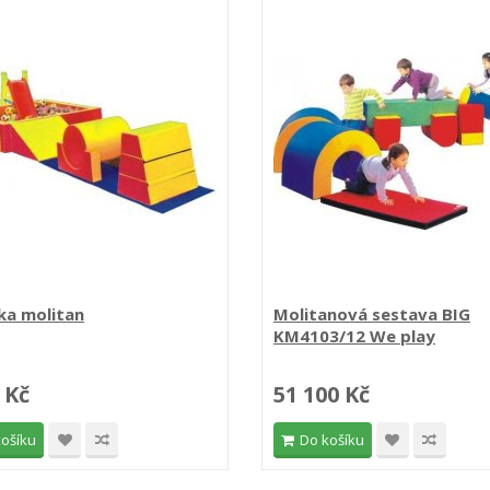
ka molitan
Molitanová sestava BIG
KM4103/12 We play
 Kč
51 100 Kč
košíku
Do košíku