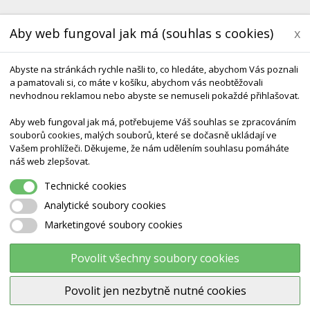
Aby web fungoval jak má (souhlas s cookies)
x
Abyste na stránkách rychle našli to, co hledáte, abychom Vás poznali
a pamatovali si, co máte v košíku, abychom vás neobtěžovali
nevhodnou reklamou nebo abyste se nemuseli pokaždé přihlašovat.
Aby web fungoval jak má, potřebujeme Váš souhlas se zpracováním
souborů cookies, malých souborů, které se dočasně ukládají ve
Vašem prohlížeči. Děkujeme, že nám udělením souhlasu pomáháte
KONTAKT
DODÁNÍ A TERMÍNY CZ & SK
DÁRK
náš web zlepšovat.
Technické cookies
Analytické soubory cookies
Marketingové soubory cookies
MOLITANOVÉ SESTAVY
Povolit všechny soubory cookies
Tato kategorie nabízí oblíbené vybavení školek a dě
Povolit jen nezbytně nutné cookies
skládat například překážkové dráhy. Tyto velké moli
bezpečně realizovat jejich roztodivné stavby. Je možné