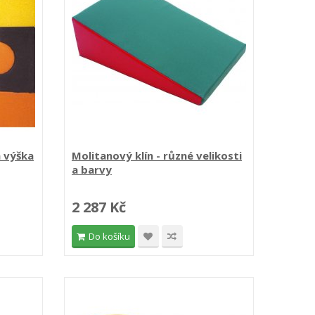
m výška
Molitanový klín - různé velikosti
a barvy
2 287 Kč
Do košíku