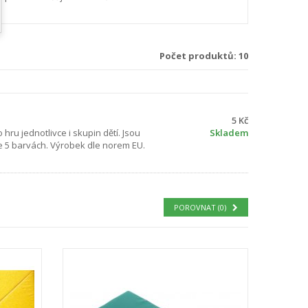
Počet produktů: 10
5 Kč
hru jednotlivce i skupin dětí. Jsou
Skladem
e 5 barvách. Výrobek dle norem EU.
POROVNAT (
0
)