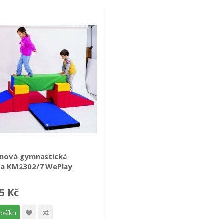
anová gymnastická
va KM2302/7 WePlay
5 Kč
košíku