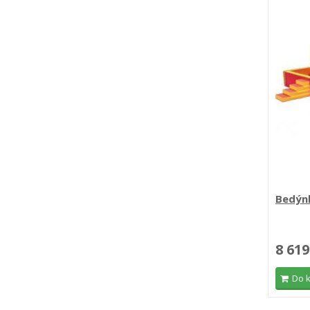
Bedýn
8 619
Do 