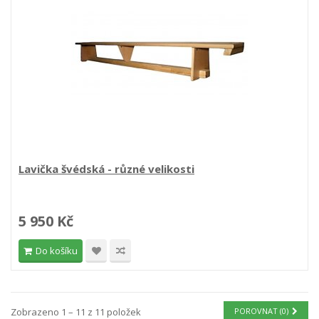
Lavička švédská - různé velikosti
5 950 Kč
Do košíku
Zobrazeno 1 – 11 z 11 položek
POROVNAT (
0
)