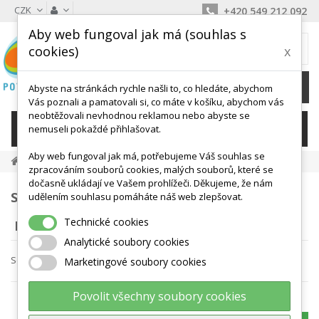
CZK
+420 549 212 092
Aby web fungoval jak má (souhlas s
MŮJ KOŠÍK
cookies)
x
0
Ks /
0 Kč
Abyste na stránkách rychle našli to, co hledáte, abychom
Vás poznali a pamatovali si, co máte v košíku, abychom vás
neobtěžovali nevhodnou reklamou nebo abyste se
KATEGORIE
nemuseli pokaždé přihlašovat.
Aby web fungoval jak má, potřebujeme Váš souhlas se
Ehrenberger
zpracováním souborů cookies, malých souborů, které se
dočasně ukládají ve Vašem prohlížeči. Děkujeme, že nám
SEZNAM PRODUKTŮ PODLE DODAVATELŮ:
udělením souhlasu pomáháte náš web zlepšovat.
Technické cookies
EHRENBERGER
Analytické soubory cookies
Seřadit podle
Marketingové soubory cookies
Povolit všechny soubory cookies