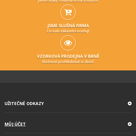
Jsme česká, rodinná firma s historií
JSME SLUŠNÁ FIRMA
Co naši zákazníci oceňují
VZORKOVÁ PRODEJNA V BRNĚ
Možnost prohlédnout si zboží
UŽITEČNÉ ODKAZY
MŮJ ÚČET