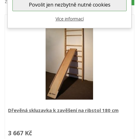
Zobrazeno 1 – 11 z 11 položek
POROVNAT (
0
)
Povolit jen nezbytně nutné cookies
Více informací
Dřevěná skluzavka k zavěšení na ribstol 180 cm
3 667 Kč