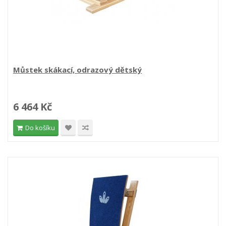
Můstek skákací, odrazový dětský
6 464 Kč
Do košíku