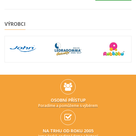
VÝROBCI
OSOBNÍ PŘÍSTUP
Poradíme a pomůžeme s výběrem
NA TRHU OD ROKU 2005