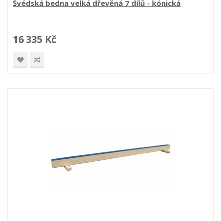
Švédská bedna velká dřevěná 7 dílů - kónická
16 335 Kč