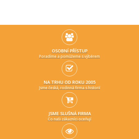
OSOBNÍ PŘÍSTUP
Poradíme a pomůžeme s výběrem
NA TRHU OD ROKU 2005
Jsme česká, rodinná firma s historií
JSME SLUŠNÁ FIRMA
Co naši zákazníci oceňují