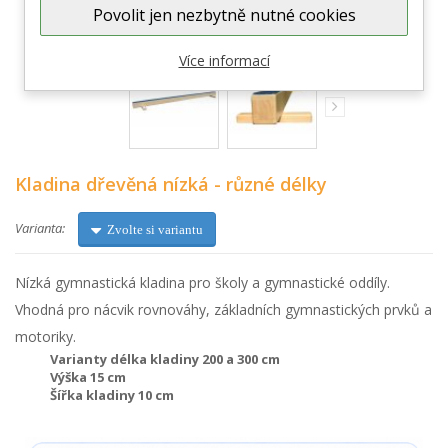
Zobrazit větší
Povolit jen nezbytně nutné cookies
Více informací
Kladina dřevěná nízká - různé délky
Varianta:
Zvolte si variantu
Nízká gymnastická kladina pro školy a gymnastické oddíly.
Vhodná pro nácvik rovnováhy, základních gymnastických prvků a
motoriky.
Varianty délka kladiny 200 a 300 cm
Výška 15 cm
Šířka kladiny 10 cm