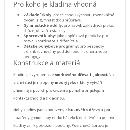
Pro koho je kladina vhodná
Základní školy:
pro tělesnou výchovu, rovnovážná
cvičení a gymnastickou průpravu.
Gymnastické oddíly:
pro nácvik základních prvků,
chůze, obratů a stability.
Sportovní kluby:
jako doplňková pomůcka pro
rozvoj koordinace a držení těla.
Dětské pohybové programy:
pro bezpečný
trénink rovnováhy pod dohledem trenéra nebo
pedagoga.
Konstrukce a materiál
Kladina je vyrobena ze
smrkového dřeva 1. jakosti
. Na
vrchní část je nalepený
modrý jekor
, který vytváří
příjemnější povrch pro cvičení a pomáhá při jistějším
kontaktu chodidla s kladinou.
Nohy kladiny jsou zhotoveny z
bukového dřeva
a jsou
opatřeny gumou, aby nedocházelo k nechtěnému posunu
kladiny ani k poškození podlahy. Povrchová úprava je