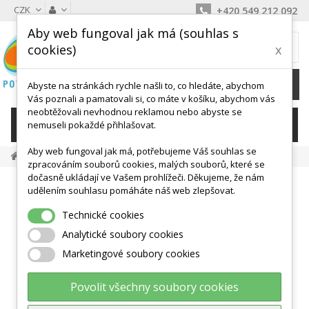
CZK
+420 549 212 092
Aby web fungoval jak má (souhlas s
MŮJ KOŠÍK
cookies)
x
0
Ks /
0 Kč
Abyste na stránkách rychle našli to, co hledáte, abychom
Vás poznali a pamatovali si, co máte v košíku, abychom vás
neobtěžovali nevhodnou reklamou nebo abyste se
KATEGORIE
nemuseli pokaždé přihlašovat.
Aby web fungoval jak má, potřebujeme Váš souhlas se
Školní Tělocvik
Kladina Dřevěná Nízká - Různé Délky
zpracováním souborů cookies, malých souborů, které se
dočasně ukládají ve Vašem prohlížeči. Děkujeme, že nám
udělením souhlasu pomáháte náš web zlepšovat.
Technické cookies
Analytické soubory cookies
Marketingové soubory cookies
Povolit všechny soubory cookies