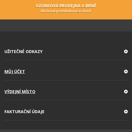
VZORKOVÁ PRODEJNA V BRNĚ
Možnost prohlédnout si zboží
UŽITEČNÉ ODKAZY
MŮJ ÚČET
VÝDEJNÍ MÍSTO
FAKTURAČNÍ ÚDAJE