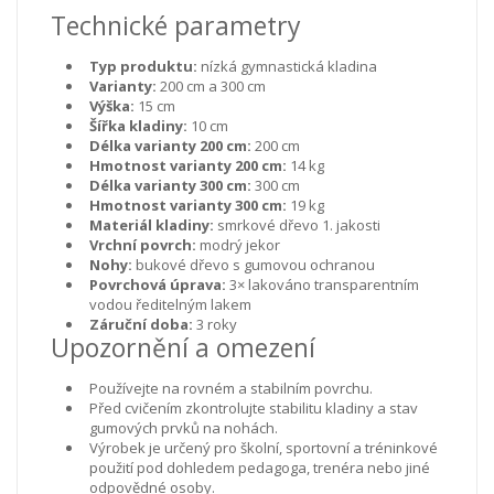
Technické parametry
Typ produktu:
nízká gymnastická kladina
Varianty:
200 cm a 300 cm
Výška:
15 cm
Šířka kladiny:
10 cm
Délka varianty 200 cm:
200 cm
Hmotnost varianty 200 cm:
14 kg
Délka varianty 300 cm:
300 cm
Hmotnost varianty 300 cm:
19 kg
Materiál kladiny:
smrkové dřevo 1. jakosti
Vrchní povrch:
modrý jekor
Nohy:
bukové dřevo s gumovou ochranou
Povrchová úprava:
3× lakováno transparentním
vodou ředitelným lakem
Záruční doba:
3 roky
Upozornění a omezení
Používejte na rovném a stabilním povrchu.
Před cvičením zkontrolujte stabilitu kladiny a stav
gumových prvků na nohách.
Výrobek je určený pro školní, sportovní a tréninkové
použití pod dohledem pedagoga, trenéra nebo jiné
odpovědné osoby.