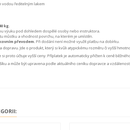
m vodou ředitelným lakem
0 kg.
vou výuku pod dohledem dospělé osoby nebo instruktora.
tu můstku a vhodnost povrchu, na kterém je umístěn.
kovním převodem.
Při dodání není možné využít platbu na dobírku.
a dopravu. Jde o produkt, který si kvůli atypickému rozměru či vyšší hmotno
 si proto účtuje vyšší ceny. Příplatek je automaticky přičten k ceně běžnéh
íku a může být upravena podle aktuálního ceníku dopravce a vzdálenosti
GORII: