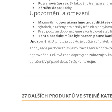
Povrchová úprava:
3× lakováno transparentní
Záruční doba:
3 roky
Upozornění a omezení
Maximální doporučená hmotnost dítěte je 4
Výrobek je určený pro dětský trénink a pohybo
Před použitím doporučujeme zkontrolovat stabili
Tento produkt může být hrazen pouze ban
Upozornění:
U tohoto produktu je počítán příplatek n
apod., žádá při doručení zvláštní zacházení a dopravce
dopravného. Celková cena dopravy se zobrazuje v koš
doručení. V případě dotazů nás
kontaktujte.
27 DALŠÍCH PRODUKTŮ VE STEJNÉ KATE