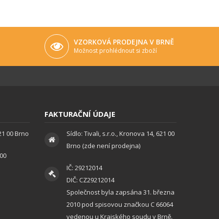
VZORKOVÁ PRODEJNA V BRNĚ
Možnost prohlédnout si zboží
FAKTURAČNÍ ÚDAJE
621 00 Brno
Sídlo: Tivali, s.r.o., Kronova 14, 621 00
Brno (zde není prodejna)
:00
IČ: 29212014
DIČ: CZ29212014
Společnost byla zapsána 31. března
2010 pod spisovou značkou C 66064
vedenou u Krajského soudu v Brně.