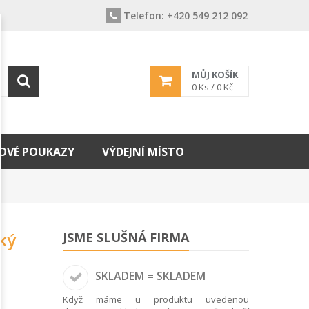
Telefon:
+420 549 212 092
MŮJ KOŠÍK
0
Ks /
0 Kč
OVÉ POUKAZY
VÝDEJNÍ MÍSTO
ký
JSME SLUŠNÁ FIRMA
SKLADEM = SKLADEM
Když máme u produktu uvedenou