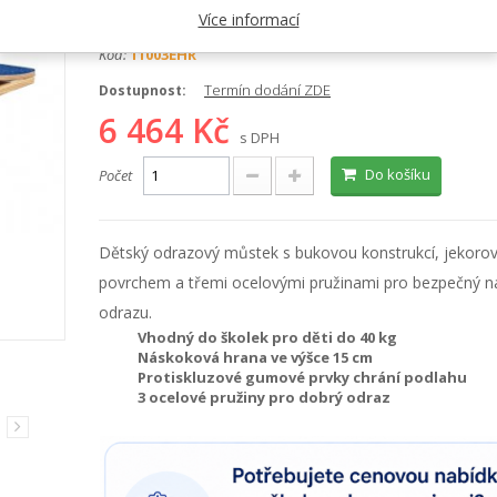
Kategorie:
Školní tělocvik
Více informací
Kód:
11003EHR
Termín dodání ZDE
Dostupnost:
6 464 Kč
s DPH
Do košíku
Počet
Dětský odrazový můstek s bukovou konstrukcí, jekoro
povrchem a třemi ocelovými pružinami pro bezpečný n
odrazu.
Vhodný do školek pro děti do 40 kg
Náskoková hrana ve výšce 15 cm
Protiskluzové gumové prvky chrání podlahu
3 ocelové pružiny pro dobrý odraz