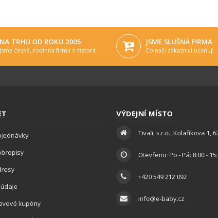
NA TRHU OD ROKU 2005
JSME SLUŠNÁ FIRMA
Jsme česká, rodinná firma s historií
Co naši zákazníci oceňují
ET
VÝDEJNÍ MÍSTO
Tivali, s.r.o., Kolaříkova 1, 
bjednávky
obropisy
Otevřeno: Po - Pá: 8:00 - 15
dresy
+420 549 212 092
 údaje
info@e-baby.cz
levové kupóny