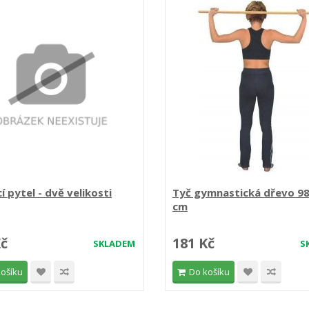
í pytel - dvě velikosti
Tyč gymnastická dřevo 98 
cm
Kč
181 Kč
SKLADEM
S
košíku
Do košíku