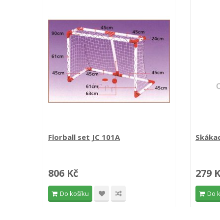
Florball set JC 101A
Skákac
806 Kč
279 
Do košíku
Do 