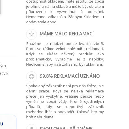
dostupnost Skladem, máte jistotu, že zboží
je přímo u ná na skladě a může být obratem
připraveno k vyzvednutí či odeslání.
Nemateme zákazníka žádným Skladem u
dodavatele apod.
MÁME MÁLO REKLAMACÍ
Snažíme se nabízet pouze kvalitní zboží.
Proto se těšíme velmi malé míře reklamací.
Když se ukáže některý produkt jako
problematický, vyřadíme jej z nabídky.
Nechceme, aby naši zákazníci byli zklamaní.
vým
ácvik
99.8% REKLAMACÍ UZNÁNO
Spokojený zákazník není pro nás fráze, ale
denní praxe. Když se nějaká reklamace
přece jen vyskytne, vrátíme peníze nebo
vyměníme zboží vždy. Kromě ojedinělých
případů, kdy se nepoctivý zákazník
rozhodne lhát a podvádět. Takové hry my
hrát nebudeme.
SVOU CHYBU PŘIZNÁME