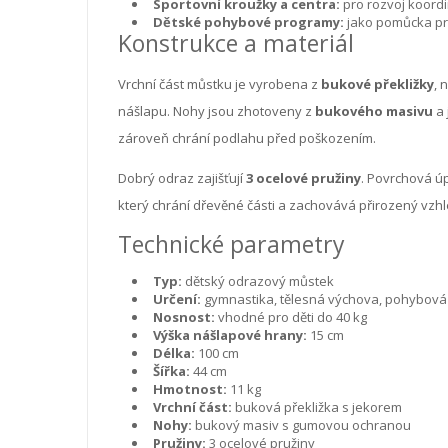
Sportovní kroužky a centra:
pro rozvoj koord
Dětské pohybové programy:
jako pomůcka pr
Konstrukce a materiál
Vrchní část můstku je vyrobena z
bukové překližky
, 
nášlapu. Nohy jsou zhotoveny z
bukového masivu
a 
zároveň chrání podlahu před poškozením.
Dobrý odraz zajišťují
3 ocelové pružiny
. Povrchová ú
který chrání dřevěné části a zachovává přirozený vzhl
Technické parametry
Typ:
dětský odrazový můstek
Určení:
gymnastika, tělesná výchova, pohybová 
Nosnost:
vhodné pro děti do 40 kg
Výška nášlapové hrany:
15 cm
Délka:
100 cm
Šířka:
44 cm
Hmotnost:
11 kg
Vrchní část:
buková překližka s jekorem
Nohy:
bukový masiv s gumovou ochranou
Pružiny:
3 ocelové pružiny