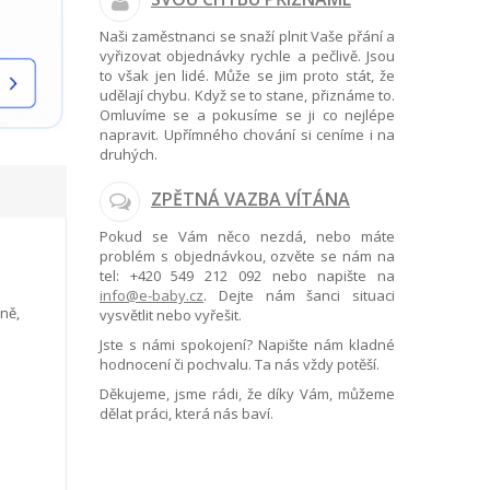
Naši zaměstnanci se snaží plnit Vaše přání a
vyřizovat objednávky rychle a pečlivě. Jsou
to však jen lidé. Může se jim proto stát, že
udělají chybu. Když se to stane, přiznáme to.
Omluvíme se a pokusíme se ji co nejlépe
napravit. Upřímného chování si ceníme i na
druhých.
ZPĚTNÁ VAZBA VÍTÁNA
Pokud se Vám něco nezdá, nebo máte
problém s objednávkou, ozvěte se nám na
tel:
+420 549 212 092
nebo napište na
info@e-baby.cz
. Dejte nám šanci situaci
ně,
vysvětlit nebo vyřešit.
Jste s námi spokojení? Napište nám kladné
hodnocení či pochvalu. Ta nás vždy potěší.
Děkujeme, jsme rádi, že díky Vám, můžeme
dělat práci, která nás baví.