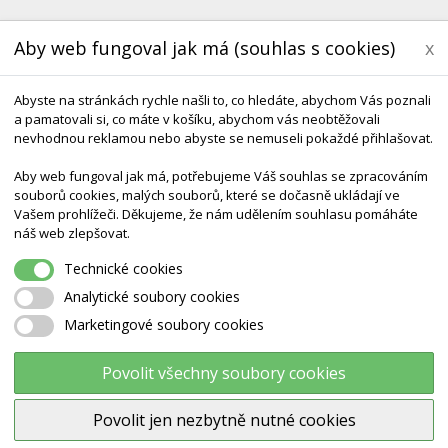
Aby web fungoval jak má (souhlas s cookies)
x
Abyste na stránkách rychle našli to, co hledáte, abychom Vás poznali
a pamatovali si, co máte v košíku, abychom vás neobtěžovali
nevhodnou reklamou nebo abyste se nemuseli pokaždé přihlašovat.
Aby web fungoval jak má, potřebujeme Váš souhlas se zpracováním
souborů cookies, malých souborů, které se dočasně ukládají ve
Vašem prohlížeči. Děkujeme, že nám udělením souhlasu pomáháte
KONTAKT
DODÁNÍ A TERMÍNY CZ & SK
DÁRK
náš web zlepšovat.
Technické cookies
ký
Analytické soubory cookies
Marketingové soubory cookies
Můstek skákací, odrazový děts
Povolit všechny soubory cookies
Povolit jen nezbytně nutné cookies
Výrobce:
Ostatní výrobci