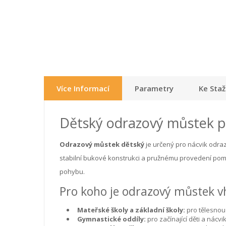
Více Informací
Parametry
Ke Staž
Dětský odrazový můstek p
Odrazový můstek dětský
je určený pro nácvik odraz
stabilní bukové konstrukci a pružnému provedení pomáh
pohybu.
Pro koho je odrazový můstek 
Mateřské školy a základní školy:
pro tělesnou
Gymnastické oddíly:
pro začínající děti a nácv