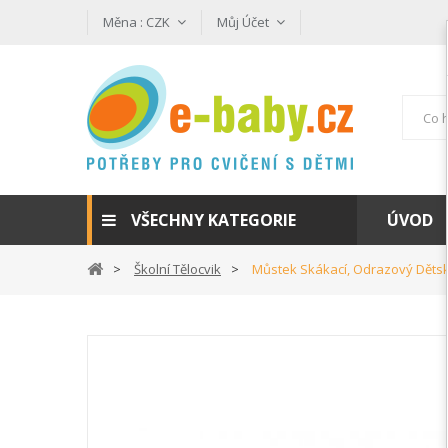
Měna :
CZK
Můj Účet
VŠECHNY KATEGORIE
ÚVOD
Školní Tělocvik
Můstek Skákací, Odrazový Děts