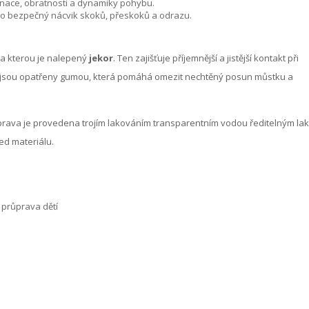
inace, obratnosti a dynamiky pohybu.
o bezpečný nácvik skoků, přeskoků a odrazu.
na kterou je nalepený
jekor
. Ten zajišťuje příjemnější a jistější kontakt při
jsou opatřeny gumou, která pomáhá omezit nechtěný posun můstku a
prava je provedena trojím lakováním transparentním vodou ředitelným la
ed materiálu.
průprava dětí