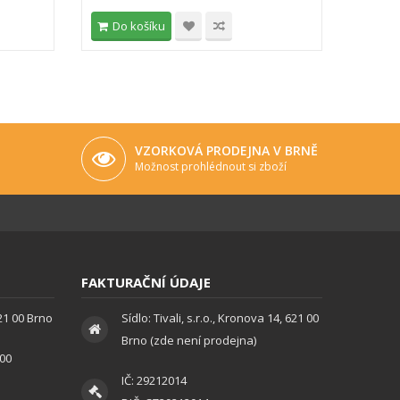
Do košíku
Do 
VZORKOVÁ PRODEJNA V BRNĚ
Možnost prohlédnout si zboží
FAKTURAČNÍ ÚDAJE
621 00 Brno
Sídlo: Tivali, s.r.o., Kronova 14, 621 00
Brno (zde není prodejna)
:00
IČ: 29212014