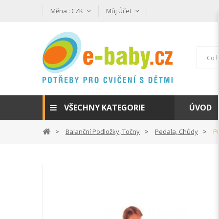
Měna :
CZK
Můj Účet
VŠECHNY KATEGORIE
ÚVOD
Balanční Podložky, Točny
Pedala, Chůdy
P