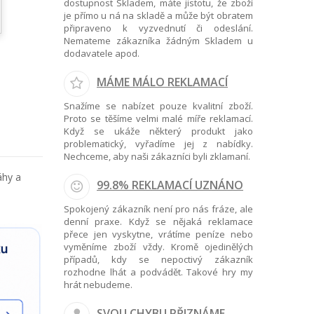
dostupnost Skladem, máte jistotu, že zboží
je přímo u ná na skladě a může být obratem
připraveno k vyzvednutí či odeslání.
Nemateme zákazníka žádným Skladem u
dodavatele apod.
MÁME MÁLO REKLAMACÍ
Snažíme se nabízet pouze kvalitní zboží.
Proto se těšíme velmi malé míře reklamací.
Když se ukáže některý produkt jako
problematický, vyřadíme jej z nabídky.
Nechceme, aby naši zákazníci byli zklamaní.
áhy a
99.8% REKLAMACÍ UZNÁNO
Spokojený zákazník není pro nás fráze, ale
denní praxe. Když se nějaká reklamace
přece jen vyskytne, vrátíme peníze nebo
vyměníme zboží vždy. Kromě ojedinělých
případů, kdy se nepoctivý zákazník
rozhodne lhát a podvádět. Takové hry my
hrát nebudeme.
SVOU CHYBU PŘIZNÁME