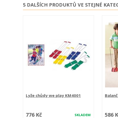
5 DALŠÍCH PRODUKTŮ VE STEJNÉ KATEG
Lyže chůdy we play KM4001
Balanč
776 Kč
586 
SKLADEM