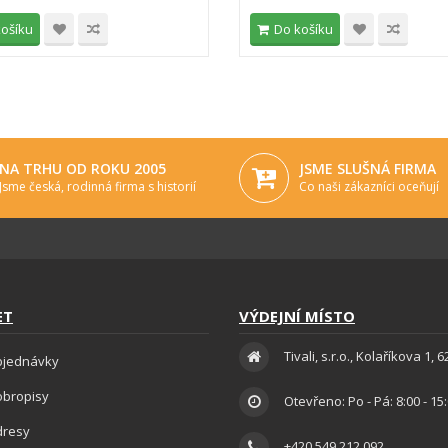
košíku
Do košíku
NA TRHU OD ROKU 2005
JSME SLUŠNÁ FIRMA
Jsme česká, rodinná firma s historií
Co naši zákazníci oceňují
ET
VÝDEJNÍ MÍSTO
Tivali, s.r.o., Kolaříkova 1, 
bjednávky
obropisy
Otevřeno: Po - Pá: 8:00 - 15
dresy
+420 549 212 092