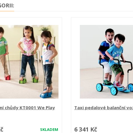
ORII:
ní chůdy KT0001 We Play
Taxi pedalové balanční voz
Kč
6 341 Kč
SKLADEM