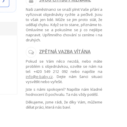
Naši zaměstnanci se snaží plnit Vaše přání a
vyřizovat objednávky rychle a pečlivě. Jsou
to však jen lidé. Může se jim proto stát, že
udělají chybu. Když se to stane, přiznáme to.
Omluvíme se a pokusíme se ji co nejlépe
napravit. Upřímného chování si ceníme i na
druhých.
ZPĚTNÁ VAZBA VÍTÁNA
Pokud se Vám něco nezdá, nebo máte
problém s objednávkou, ozvěte se nám na
tel:
+420 549 212 092
nebo napište na
info@e-baby.cz
. Dejte nám šanci situaci
vysvětlit nebo vyřešit.
Jste s námi spokojení? Napište nám kladné
hodnocení či pochvalu. Ta nás vždy potěší.
Děkujeme, jsme rádi, že díky Vám, můžeme
dělat práci, která nás baví.