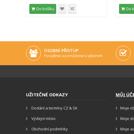
Do košíku
Do 
OSOBNÍ PŘÍSTUP
Poradíme a pomůžeme s výběrem
UŽITEČNÉ ODKAZY
MŮJ ÚČ
Dodání a termíny CZ & SK
Moje o
Výdejní místo
Moje d
Obchodní podmínky
Moje a