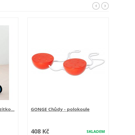
ítko...
GONGE Chůdy - polokoule
Malé 
408 Kč
2 25
SKLADEM