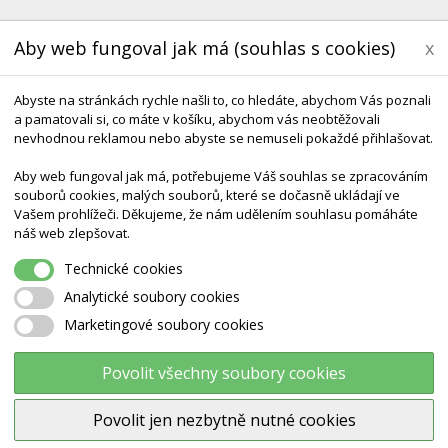
Aby web fungoval jak má (souhlas s cookies)
x
Abyste na stránkách rychle našli to, co hledáte, abychom Vás poznali
a pamatovali si, co máte v košíku, abychom vás neobtěžovali
nevhodnou reklamou nebo abyste se nemuseli pokaždé přihlašovat.
Aby web fungoval jak má, potřebujeme Váš souhlas se zpracováním
souborů cookies, malých souborů, které se dočasně ukládají ve
Vašem prohlížeči. Děkujeme, že nám udělením souhlasu pomáháte
KONTAKT
DODÁNÍ A TERMÍNY CZ & SK
DÁRK
náš web zlepšovat.
Technické cookies
edal Vozítko/pedalo We Play KP6204
Analytické soubory cookies
Marketingové soubory cookies
Pedal vozítko/pedalo We Play
KP6204
Povolit všechny soubory cookies
Povolit jen nezbytně nutné cookies