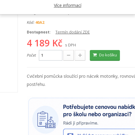
Výrobce:
We play
Více informací
Kategorie:
Pedala, chůdy
Kód:
40A2
Termín dodání ZDE
Dostupnost:
4 189 Kč
s DPH
Do košíku
Počet
Cvičební pomůcka sloužící pro nácvik motoriky, rovnov
postřehu.