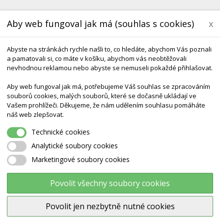
Aby web fungoval jak má (souhlas s cookies)
x
Abyste na stránkách rychle našli to, co hledáte, abychom Vás poznali
a pamatovali si, co máte v košíku, abychom vás neobtěžovali
nevhodnou reklamou nebo abyste se nemuseli pokaždé přihlašovat.
Aby web fungoval jak má, potřebujeme Váš souhlas se zpracováním
souborů cookies, malých souborů, které se dočasně ukládají ve
Vašem prohlížeči. Děkujeme, že nám udělením souhlasu pomáháte
KONTAKT
DODÁNÍ A TERMÍNY CZ & SK
DÁRK
náš web zlepšovat.
Technické cookies
yže Chůdy We Play KM4001
Analytické soubory cookies
Marketingové soubory cookies
Lyže chůdy we play KM4001
Povolit všechny soubory cookies
Povolit jen nezbytně nutné cookies
Výrobce:
We play