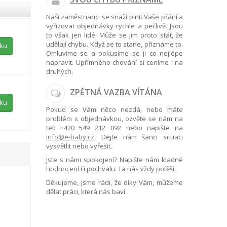
Naši zaměstnanci se snaží plnit Vaše přání a
vyřizovat objednávky rychle a pečlivě. Jsou
to však jen lidé. Může se jim proto stát, že
udělají chybu. Když se to stane, přiznáme to.
íku
Omluvíme se a pokusíme se ji co nejlépe
napravit. Upřímného chování si ceníme i na
druhých.
ZPĚTNÁ VAZBA VÍTÁNA
íku
Pokud se Vám něco nezdá, nebo máte
problém s objednávkou, ozvěte se nám na
tel:
+420 549 212 092
nebo napište na
info@e-baby.cz
. Dejte nám šanci situaci
vysvětlit nebo vyřešit.
Jste s námi spokojení? Napište nám kladné
hodnocení či pochvalu. Ta nás vždy potěší.
Děkujeme, jsme rádi, že díky Vám, můžeme
dělat práci, která nás baví.