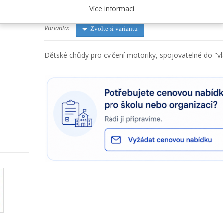
Kategorie:
Pedala, chůdy
Více informací
Varianta:
Zvolte si variantu
Dětské chůdy pro cvičení motoriky, spojovatelné do "vl