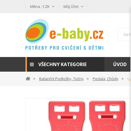
Měna :
CZK
Můj Účet
VŠECHNY KATEGORIE
ÚVOD
Balanční Podložky, Točny
Pedala, Chůdy
L