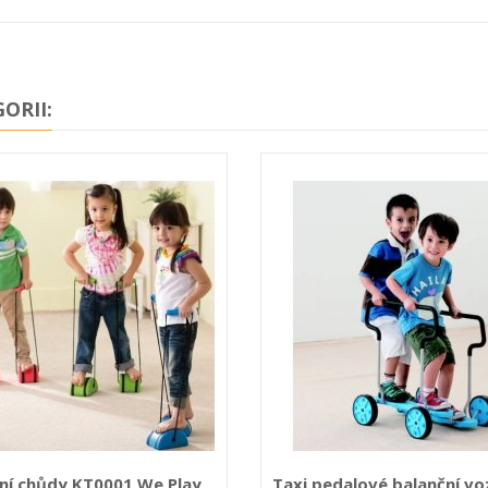
ORII:
ní chůdy KT0001 We Play
Taxi pedalové balanční voz