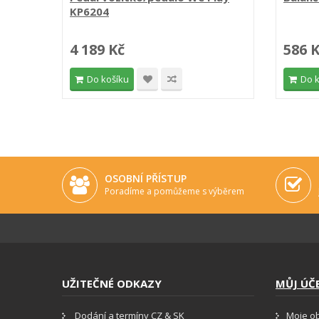
KP6204
4 189 Kč
586 
Do košíku
Do 
OSOBNÍ PŘÍSTUP
Poradíme a pomůžeme s výběrem
UŽITEČNÉ ODKAZY
MŮJ ÚČ
Dodání a termíny CZ & SK
Moje o