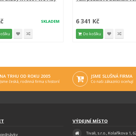
Kč
6 341 Kč
SKLADEM
košíku
Do košíku
NA TRHU OD ROKU 2005
JSME SLUŠNÁ FIRMA
Jsme česká, rodinná firma s historií
Co naši zákazníci oceňují
ET
VÝDEJNÍ MÍSTO
Tivali, s.r.o., Kolaříkova 1, 
bjednávky