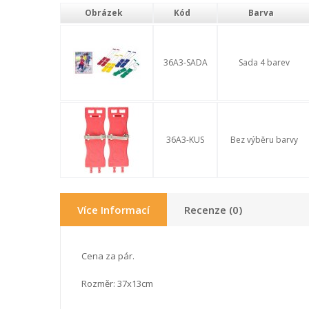
Obrázek
Kód
Barva
36A3-SADA
Sada 4 barev
36A3-KUS
Bez výběru barvy
Více Informací
Recenze (0)
Cena za pár.
Rozměr: 37x13cm