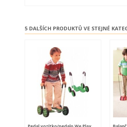
5 DALŠÍCH PRODUKTŮ VE STEJNÉ KATEG
Pedal vozítko/pedalo We Play
Balanč