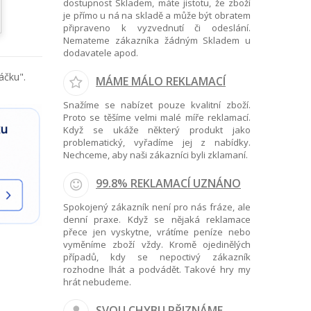
dostupnost Skladem, máte jistotu, že zboží
je přímo u ná na skladě a může být obratem
připraveno k vyzvednutí či odeslání.
Nemateme zákazníka žádným Skladem u
dodavatele apod.
áčku".
MÁME MÁLO REKLAMACÍ
Snažíme se nabízet pouze kvalitní zboží.
Proto se těšíme velmi malé míře reklamací.
Když se ukáže některý produkt jako
problematický, vyřadíme jej z nabídky.
Nechceme, aby naši zákazníci byli zklamaní.
99.8% REKLAMACÍ UZNÁNO
Spokojený zákazník není pro nás fráze, ale
denní praxe. Když se nějaká reklamace
přece jen vyskytne, vrátíme peníze nebo
vyměníme zboží vždy. Kromě ojedinělých
případů, kdy se nepoctivý zákazník
rozhodne lhát a podvádět. Takové hry my
hrát nebudeme.
SVOU CHYBU PŘIZNÁME