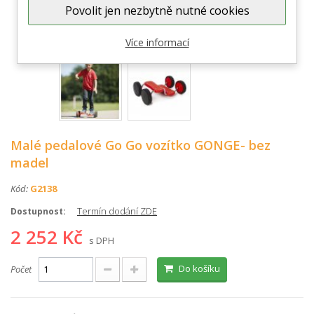
Povolit jen nezbytně nutné cookies
Zobrazit větší
Více informací
Malé pedalové Go Go vozítko GONGE- bez
madel
Kód:
G2138
Termín dodání ZDE
Dostupnost:
2 252 Kč
s DPH
Do košíku
Počet