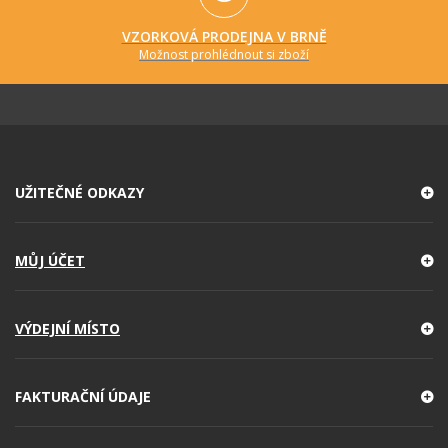
VZORKOVÁ PRODEJNA V BRNĚ
Možnost prohlédnout si zboží
UŽITEČNÉ ODKAZY
MŮJ ÚČET
VÝDEJNÍ MÍSTO
FAKTURAČNÍ ÚDAJE