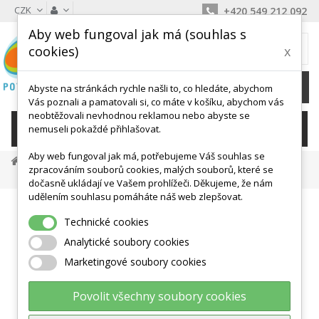
CZK
+420 549 212 092
Aby web fungoval jak má (souhlas s
MŮJ KOŠÍK
cookies)
x
0
Ks /
0 Kč
Abyste na stránkách rychle našli to, co hledáte, abychom
Vás poznali a pamatovali si, co máte v košíku, abychom vás
neobtěžovali nevhodnou reklamou nebo abyste se
KATEGORIE
nemuseli pokaždé přihlašovat.
Aby web fungoval jak má, potřebujeme Váš souhlas se
Balanční Podložky, Točny
Pedala, Chůdy
zpracováním souborů cookies, malých souborů, které se
Malé Pedalové Go Go Vozítko GONGE- Bez Madel
dočasně ukládají ve Vašem prohlížeči. Děkujeme, že nám
udělením souhlasu pomáháte náš web zlepšovat.
Technické cookies
Analytické soubory cookies
Marketingové soubory cookies
Povolit všechny soubory cookies