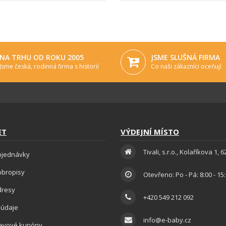
NA TRHU OD ROKU 2005
JSME SLUŠNÁ FIRMA
Jsme česká, rodinná firma s historií
Co naši zákazníci oceňují
ET
VÝDEJNÍ MÍSTO
Tivali, s.r.o., Kolaříkova 1, 
bjednávky
obropisy
Otevřeno: Po - Pá: 8:00 - 15
dresy
+420 549 212 092
 údaje
info@e-baby.cz
levové kupóny