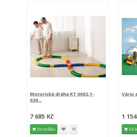
Motorická dráha KT 0002.1-
Vário 
020...
7 685 Kč
1 154
Do košíku
Do 