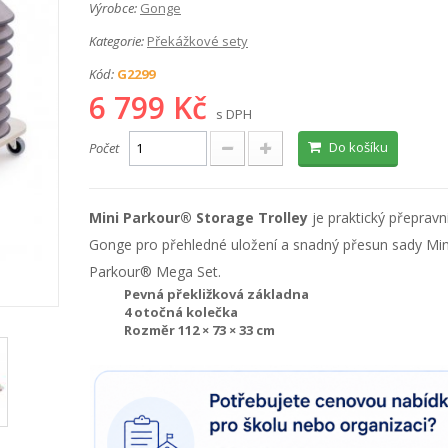
Výrobce:
Gonge
Kategorie:
Překážkové sety
Kód:
G2299
6 799 Kč
s DPH
Do košíku
Počet
Mini Parkour® Storage Trolley
je praktický přepravn
Gonge pro přehledné uložení a snadný přesun sady Min
Parkour® Mega Set.
Pevná překližková základna
4 otočná kolečka
Rozměr 112 × 73 × 33 cm