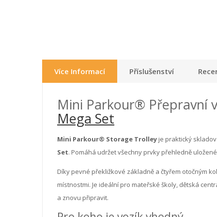
Více Informací
Příslušenství
Recen
Mini Parkour® Přepravní v
Mega Set
Mini Parkour® Storage Trolley
je praktický sklado
Set
. Pomáhá udržet všechny prvky přehledně uložené,
Díky pevné překližkové základně a čtyřem otočným ko
místnostmi. Je ideální pro mateřské školy, dětská cent
a znovu připravit.
Pro koho je vozík vhodný