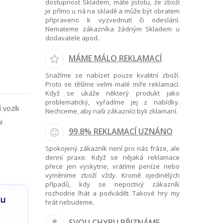
dostupnost Skladem, máte jistotu, že zboží
je přímo u ná na skladě a může být obratem
připraveno k vyzvednutí či odeslání.
Nemateme zákazníka žádným Skladem u
dodavatele apod.
MÁME MÁLO REKLAMACÍ
Snažíme se nabízet pouze kvalitní zboží.
Proto se těšíme velmi malé míře reklamací.
Když se ukáže některý produkt jako
problematický, vyřadíme jej z nabídky.
í vozík
Nechceme, aby naši zákazníci byli zklamaní.
i
99.8% REKLAMACÍ UZNÁNO
Spokojený zákazník není pro nás fráze, ale
denní praxe. Když se nějaká reklamace
přece jen vyskytne, vrátíme peníze nebo
vyměníme zboží vždy. Kromě ojedinělých
případů, kdy se nepoctivý zákazník
rozhodne lhát a podvádět. Takové hry my
hrát nebudeme.
SVOU CHYBU PŘIZNÁME