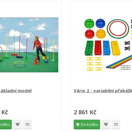
základní model
Vário 2 - variabilní překážk
 Kč
2 861 Kč
košíku
Do košíku