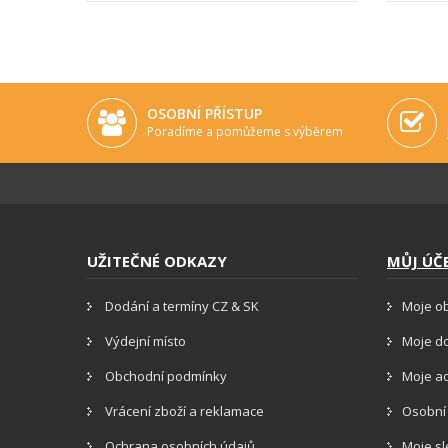
OSOBNÍ PŘÍSTUP
Poradíme a pomůžeme s výběrem
UŽITEČNÉ ODKAZY
MŮJ ÚČ
Dodání a termíny CZ & SK
Moje o
Výdejní místo
Moje d
Obchodní podmínky
Moje a
Vrácení zboží a reklamace
Osobní
Ochrana osobních údajů
Moje s