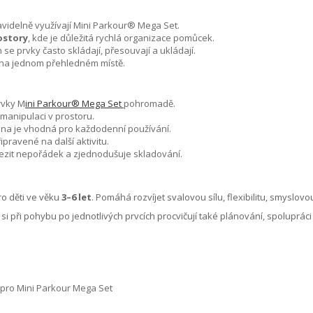
ravidelně využívají Mini Parkour® Mega Set.
ostory
, kde je důležitá rychlá organizace pomůcek.
ch se prvky často skládají, přesouvají a ukládají.
na jednom přehledném místě.
rvky M
ini Parkour® Mega Set
pohromadě.
 manipulaci v prostoru.
dna je vhodná pro každodenní používání.
pravené na další aktivitu.
zit nepořádek a zjednodušuje skladování.
ro děti ve věku
3–6 let
. Pomáhá rozvíjet svalovou sílu, flexibilitu, smyslovo
ti si při pohybu po jednotlivých prvcích procvičují také plánování, spolupráci
 pro Mini Parkour Mega Set