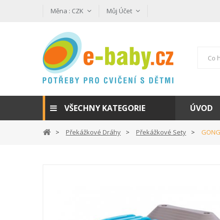
Měna :
CZK
Můj Účet
VŠECHNY KATEGORIE
ÚVOD
Překážkové Dráhy
Překážkové Sety
GONGE