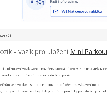
ze (0)
ozík – vozík pro uložení
Mini Parkou
vací a přepravní vozík Gonge navržený speciálně pro
Mini Parkour® Meg
 snadno dostupné a připravené k dalšímu použití.
lečkům se s vozíkem snadno manipuluje i při přesunu vybavení mezi
ra, herny a pohybové učebny, kde je potřeba pomůcky po aktivitě rychle ukl