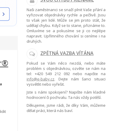
Naši zaměstnanci se snaží plnit Vaše přání a
vyřizovat objednávky rychle a pečlivě. Jsou
to však jen lidé. Může se jim proto stát, že
udělají chybu. Když se to stane, přiznáme to.
Omluvíme se a pokusíme se ji co nejlépe
napravit. Upřímného chování si ceníme i na
druhých.
ZPĚTNÁ VAZBA VÍTÁNA
r®
Pokud se Vám něco nezdá, nebo máte
problém s objednávkou, ozvěte se nám na
tel:
+420 549 212 092
nebo napište na
info@e-baby.cz
. Dejte nám šanci situaci
a
vysvětlit nebo vyřešit.
Jste s námi spokojení? Napište nám kladné
hodnocení či pochvalu. Ta nás vždy potěší.
Děkujeme, jsme rádi, že díky Vám, můžeme
dělat práci, která nás baví.
idit