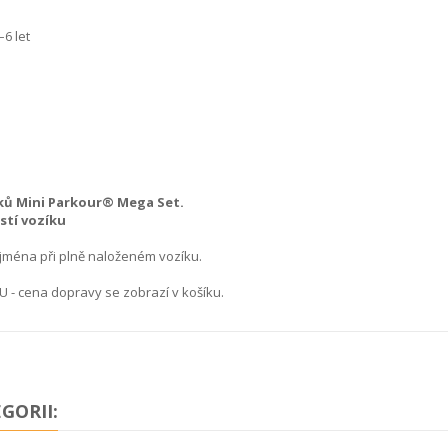
6 let
vků Mini Parkour® Mega Set.
stí vozíku
jména při plně naloženém vozíku.
.
 cena dopravy se zobrazí v košíku.
GORII: