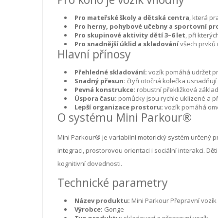
Pro mateřské školy a dětská centra
, která p
Pro herny, pohybové učebny a sportovní pr
Pro skupinové aktivity dětí 3–6 let
, při který
Pro snadnější úklid a skladování
všech prvků 
Hlavní přínosy
Přehledné skladování:
vozík pomáhá udržet p
Snadný přesun:
čtyři otočná kolečka usnadňují
Pevná konstrukce:
robustní překližková zákla
Úspora času:
pomůcky jsou rychle uklizené a při
Lepší organizace prostoru:
vozík pomáhá ome
O systému Mini Parkour®
Mini Parkour® je variabilní motorický systém určený p
integraci, prostorovou orientaci i sociální interakci. Dě
kognitivní dovednosti.
Technické parametry
Název produktu:
Mini Parkour Přepravní vozík
Výrobce:
Gonge
Typ produktu:
skladovací a přepravní vozík