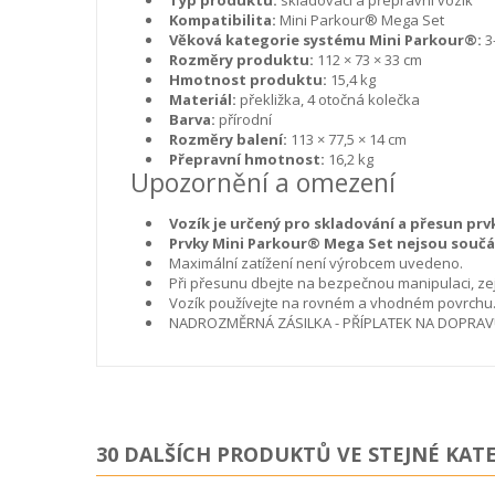
Kompatibilita:
Mini Parkour® Mega Set
Věková kategorie systému Mini Parkour®:
3–
Rozměry produktu:
112 × 73 × 33 cm
Hmotnost produktu:
15,4 kg
Materiál:
překližka, 4 otočná kolečka
Barva:
přírodní
Rozměry balení:
113 × 77,5 × 14 cm
Přepravní hmotnost:
16,2 kg
Upozornění a omezení
Vozík je určený pro skladování a přesun pr
Prvky Mini Parkour® Mega Set nejsou součá
Maximální zatížení není výrobcem uvedeno.
Při přesunu dbejte na bezpečnou manipulaci, ze
Vozík používejte na rovném a vhodném povrchu
NADROZMĚRNÁ ZÁSILKA - PŘÍPLATEK NA DOPRAVU -
30 DALŠÍCH PRODUKTŮ VE STEJNÉ KATE