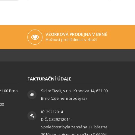
VZORKOVÁ PRODEJNA V BRNĚ
Možnost prohlédnout si zboží
FAKTURAČNÍ ÚDAJE
621 00 Brno
Sídlo: Tivali, s.r.o., Kronova 14, 621 00
Brno (zde není prodejna)
:00
IČ: 29212014
DIČ: CZ29212014
Společnost byla zapsána 31. března
2010 pod spisovou značkou C 66064