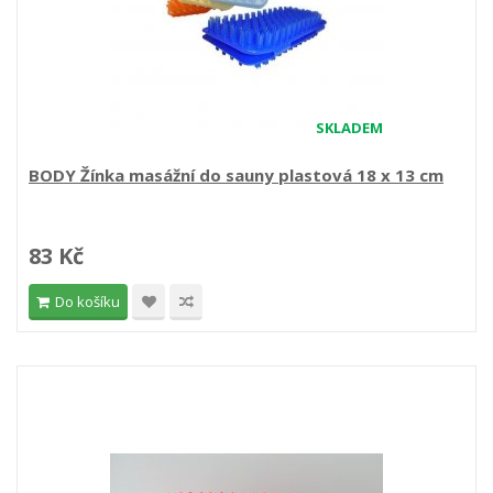
SKLADEM
BODY Žínka masážní do sauny plastová 18 x 13 cm
83 Kč
Do košíku