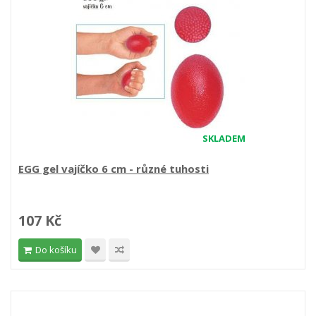
SKLADEM
EGG gel vajíčko 6 cm - různé tuhosti
107 Kč
Do košíku