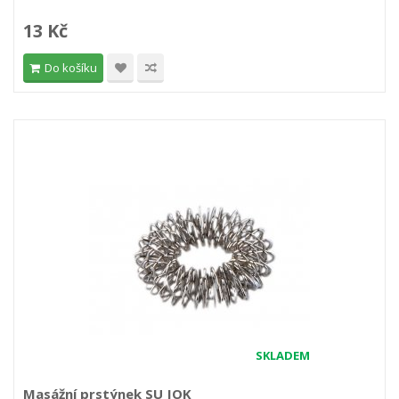
13 Kč
Do košíku
SKLADEM
Masážní prstýnek SU JOK