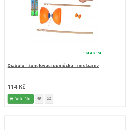
SKLADEM
Diabolo - žonglovací pomůcka - mix barev
114 Kč
Do košíku