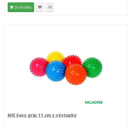
Do košíku
SKLADEM
Míč Easy grip 11 cm s výstupky