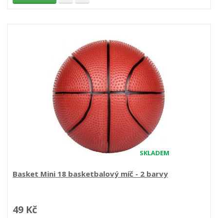
SKLADEM
Basket Mini 18 basketbalový míč - 2 barvy
49 Kč