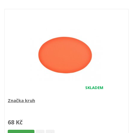
SKLADEM
Značka kruh
68 Kč