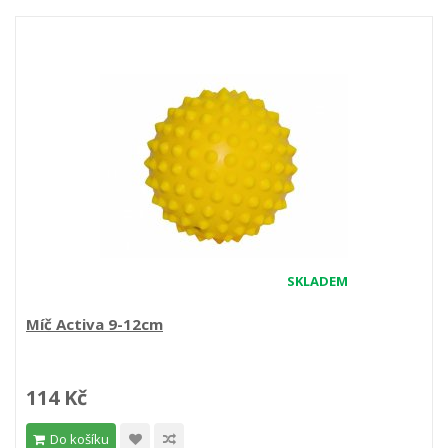
SKLADEM
Míč Activa 9-12cm
114 Kč
Do košíku