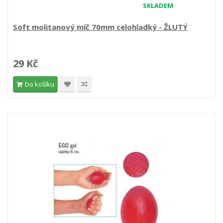
SKLADEM
Soft molitanový míč 70mm celohladký - ŽLUTÝ
29 Kč
Do košíku