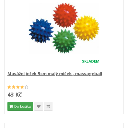
SKLADEM
Masážní ježek 5cm malý míček , massageball
43 Kč
Do košíku