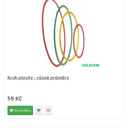
SKLADEM
Kruh plochý - různé průměry
59 Kč
Do košíku