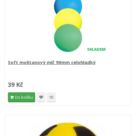
SKLADEM
Soft molitanový míč 90mm celohladký
39 Kč
Do košíku