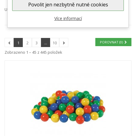
Povolit jen nezbytně nutné cookies
Ukázat
na stránku
Více informací
POROVNAT (
0
)
1
2
3
...
10
Zobrazeno 1 – 45 z 445 položek