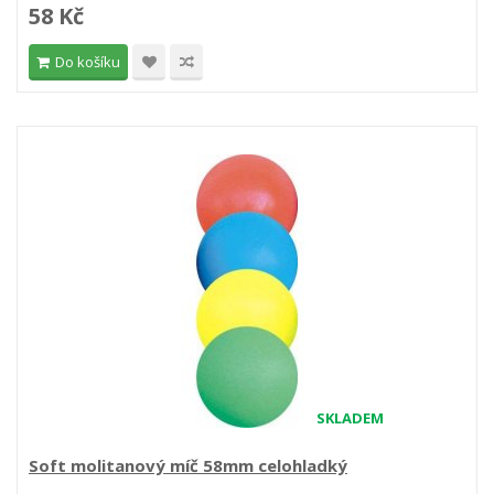
58 Kč
Do košíku
SKLADEM
Soft molitanový míč 58mm celohladký