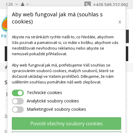
CZK
+420 549 212 092
Aby web fungoval jak má (souhlas s
MŮJ KOŠÍK
cookies)
x
0
Ks /
0 Kč
Abyste na stránkách rychle našli to, co hledáte, abychom
Vás poznali a pamatovali si, co máte v košíku, abychom vás
neobtěžovali nevhodnou reklamou nebo abyste se
KATEGORIE
nemuseli pokaždé přihlašovat.
Aby web fungoval jak má, potřebujeme Váš souhlas se
Köck Sport
zpracováním souborů cookies, malých souborů, které se
dočasně ukládají ve Vašem prohlížeči. Děkujeme, že nám
SEZNAM PRODUKTŮ PODLE DODAVATELŮ:
udělením souhlasu pomáháte náš web zlepšovat.
Technické cookies
KÖCK SPORT
Analytické soubory cookies
Marketingové soubory cookies
Živnová Ivana, www.kocksport.cz
Povolit všechny soubory cookies
Seřadit podle