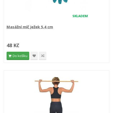
SKLADEM
Masážní míč ježek 5,4 cm
48 Kč
Do košíku