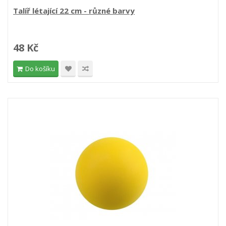
Talíř létající 22 cm - různé barvy
48 Kč
Do košíku