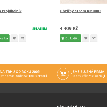
 trojúhelník
Obtížný strom KM0002
4 409 Kč
SKLADEM
košíku
Do košíku
NA TRHU OD ROKU 2005
JSME SLUŠNÁ FIRMA
Jsme česká, rodinná firma s historií
Co naši zákazníci oceňují
ET
VÝDEJNÍ MÍSTO