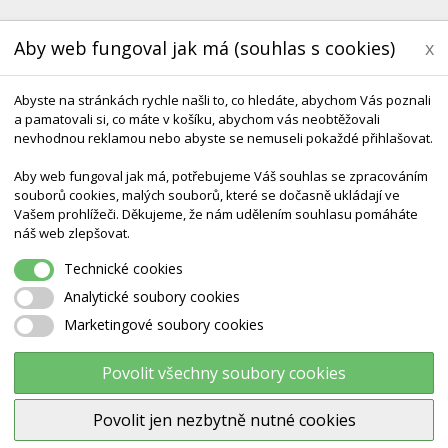
Aby web fungoval jak má (souhlas s cookies)
x
Abyste na stránkách rychle našli to, co hledáte, abychom Vás poznali
a pamatovali si, co máte v košíku, abychom vás neobtěžovali
nevhodnou reklamou nebo abyste se nemuseli pokaždé přihlašovat.
Aby web fungoval jak má, potřebujeme Váš souhlas se zpracováním
souborů cookies, malých souborů, které se dočasně ukládají ve
Vašem prohlížeči. Děkujeme, že nám udělením souhlasu pomáháte
KONTAKT
DODÁNÍ A TERMÍNY CZ & SK
DÁRK
náš web zlepšovat.
Technické cookies
GONGE Floor Surfer NORDIC- Deska S Kolečky Podlahový Surf
Analytické soubory cookies
Marketingové soubory cookies
GONGE Floor surfer NORDIC- d
s kolečky podlahový surf
Povolit všechny soubory cookies
Povolit jen nezbytně nutné cookies