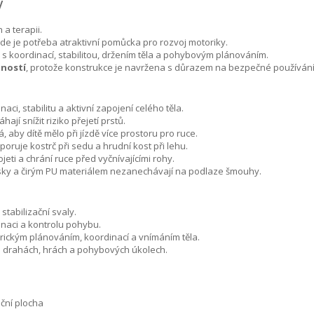
ý
 a terapii.
kde je potřeba atraktivní pomůcka pro rozvoj motoriky.
e s koordinací, stabilitou, držením těla a pohybovým plánováním.
pností
, protože konstrukce je navržena s důrazem na bezpečné používání
i, stabilitu a aktivní zapojení celého těla.
jí snížit riziko přejetí prstů.
, aby dítě mělo při jízdě více prostoru pro ruce.
ruje kostrč při sedu a hrudní kost při lehu.
eti a chrání ruce před vyčnívajícími rohy.
ožisky a čirým PU materiálem nezanechávají na podlaze šmouhy.
 stabilizační svaly.
naci a kontrolu pohybu.
rickým plánováním, koordinací a vnímáním těla.
h drahách, hrách a pohybových úkolech.
ční plocha