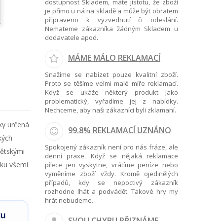
dostupnost Skladem, máte jistotu, že zboží
je přímo u ná na skladě a může být obratem
připraveno k vyzvednutí či odeslání.
Nemateme zákazníka žádným Skladem u
dodavatele apod.
MÁME MÁLO REKLAMACÍ
Snažíme se nabízet pouze kvalitní zboží.
Proto se těšíme velmi malé míře reklamací.
Když se ukáže některý produkt jako
problematický, vyřadíme jej z nabídky.
Nechceme, aby naši zákazníci byli zklamaní.
ky určená
99.8% REKLAMACÍ UZNÁNO
kých
Spokojený zákazník není pro nás fráze, ale
dětskými
denní praxe. Když se nějaká reklamace
bku všemi
přece jen vyskytne, vrátíme peníze nebo
vyměníme zboží vždy. Kromě ojedinělých
případů, kdy se nepoctivý zákazník
rozhodne lhát a podvádět. Takové hry my
hrát nebudeme.
SVOU CHYBU PŘIZNÁME