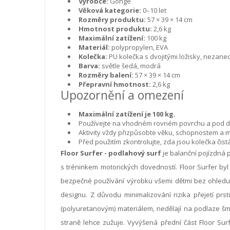
Výrobce:
Gonge
Věková kategorie:
0–10 let
Rozměry produktu:
57 × 39 × 14 cm
Hmotnost produktu:
2,6 kg
Maximální zatížení:
100 kg
Materiál:
polypropylen, EVA
Kolečka:
PU kolečka s dvojitými ložisky, nezan
Barva:
světle šedá, modrá
Rozměry balení:
57 × 39 × 14 cm
Přepravní hmotnost:
2,6 kg
Upozornění a omezení
Maximální zatížení je 100 kg.
Používejte na vhodném rovném povrchu a pod 
Aktivity vždy přizpůsobte věku, schopnostem a mo
Před použitím zkontrolujte, zda jsou kolečka čis
Floor Surfer - podlahový surf
je balanční pojízdná p
s tréninkem motorických dovedností. Floor Surfer byl 
bezpečné používání výrobku všemi dětmi bez ohledu 
designu. Z důvodu minimalizování rizika přejetí prstů
(polyuretanovým) materiálem, nedělají na podlaze šm
straně lehce zužuje. Vyvýšená přední část Floor Sur