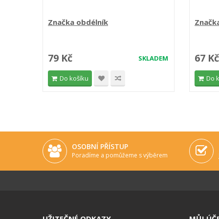
Značka obdélník
Značka
79 Kč
67 Kč
SKLADEM
Do košíku
Do 
OSOBNÍ PŘÍSTUP
Poradíme a pomůžeme s výběrem
UŽITEČNÉ ODKAZY
MŮJ ÚČ