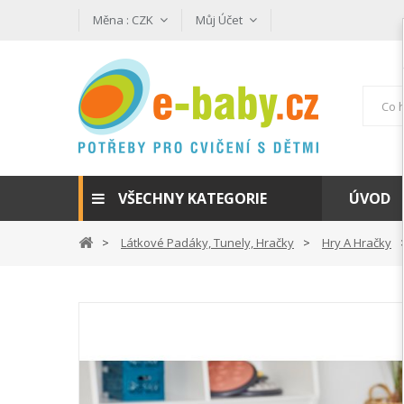
Měna :
CZK
Můj Účet
VŠECHNY KATEGORIE
ÚVOD
Látkové Padáky, Tunely, Hračky
Hry A Hračky