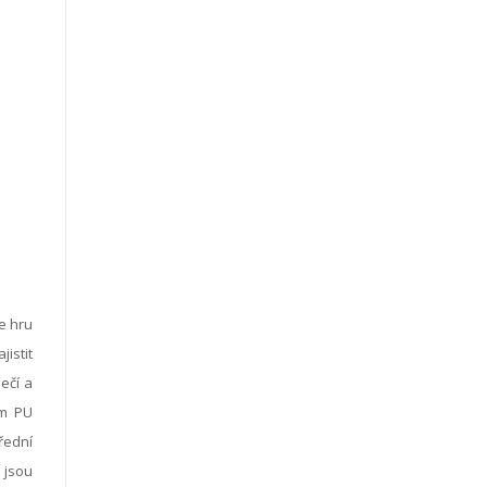
e hru
istit
ečí a
ým PU
řední
 jsou