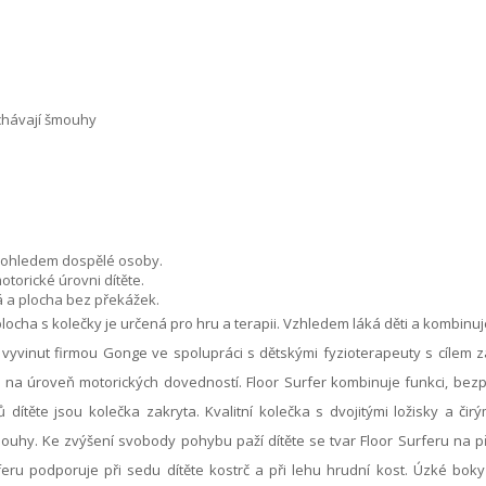
echávají šmouhy
dohledem dospělé osoby.
torické úrovni dítěte.
tá a plocha bez překážek.
locha s kolečky je určená pro hru a terapii. Vzhledem láká děti a kombinuj
vyvinut firmou Gonge ve spolupráci s dětskými fyzioterapeuty s cílem zaj
na úroveň motorických dovedností. Floor Surfer kombinuje funkci, bezp
 dítěte jsou kolečka zakryta. Kvalitní kolečka s dvojitými ložisky a čir
ouhy. Ke zvýšení svobody pohybu paží dítěte se tvar Floor Surferu na p
feru podporuje při sedu dítěte kostrč a při lehu hrudní kost. Úzké boky