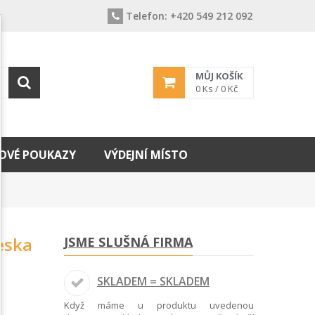
Telefon:
+420 549 212 092
MŮJ KOŠÍK
0
Ks /
0 Kč
OVÉ POUKAZY
VÝDEJNÍ MÍSTO
eska
JSME SLUŠNÁ FIRMA
SKLADEM = SKLADEM
Když máme u produktu uvedenou