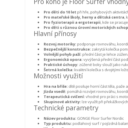
Pro koho je Floor Surfer vhodn
Pro děti do 10 let
při hře, pohybových aktivitách
Pro mateřské školy, herny a dětská centra
, 
Pro fyzioterapii a ergoterapii
, kde se pracuj
Pro děti s různou úrovní motorických scho
Hlavní přínosy
Rozvoj motoriky:
podporuje rovnováhu, koordinac
Bezpečnější konstrukce:
zakrytá kolečka pomáha
Volnější pohyb paží:
přední část je lehce zúžená
Ergonomická opora:
vyvýšená přední část podpo
Praktické úchopy:
zúžené boky slouží jako rukoj
Šetrná kolečka:
kvalitní kolečka s dvojitými l
Možnosti využití
Hra na břiše:
dítě posiluje horní část těla, paže a
Jízda vsedě:
pomáhá rozvíjet rovnováhu, koordi
Terapeutická cvičení:
vhodné pro práci s moto
Skupinové aktivity:
lze využít při překážkovýc
Technické parametry
Název produktu:
GONGE Floor Surfer Nordic
Typ produktu:
podlahový surf / pojízdná balan