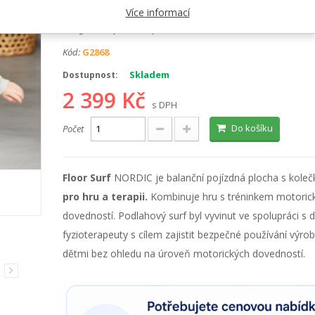
Výrobce:
Gonge
Více informací
Kategorie:
Hry a hračky
Kód:
G2868
Skladem
Dostupnost:
2 399 Kč
s DPH
Do košíku
Počet
Floor Surf
NORDIC je balanční pojízdná plocha s koleč
pro hru a terapii.
Kombinuje hru s tréninkem motoric
dovedností. Podlahový surf byl vyvinut ve spolupráci s 
fyzioterapeuty s cílem zajistit bezpečné používání výro
dětmi bez ohledu na úroveň motorických dovedností.