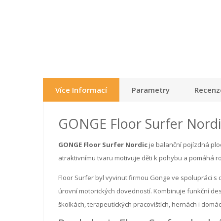
Více Informací
Parametry
Recenze
GONGE Floor Surfer Nordic
GONGE Floor Surfer Nordic
je balanční pojízdná ploc
atraktivnímu tvaru motivuje děti k pohybu a pomáhá ro
Floor Surfer byl vyvinut firmou Gonge ve spolupráci s 
úrovní motorických dovedností. Kombinuje funkční desi
školkách, terapeutických pracovištích, hernách i domác