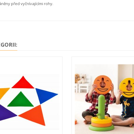
áněny před vyčnívajícími rohy.
GORII: