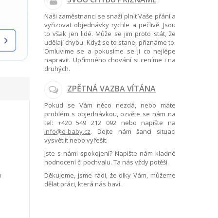
Naši zaměstnanci se snaží plnit Vaše přání a
vyřizovat objednávky rychle a pečlivě. Jsou
to však jen lidé. Může se jim proto stát, že
udělají chybu. Když se to stane, přiznáme to.
Omluvíme se a pokusíme se ji co nejlépe
napravit. Upřímného chování si ceníme i na
druhých.
ZPĚTNÁ VAZBA VÍTÁNA
Pokud se Vám něco nezdá, nebo máte
problém s objednávkou, ozvěte se nám na
tel:
+420 549 212 092
nebo napište na
info@e-baby.cz
. Dejte nám šanci situaci
vysvětlit nebo vyřešit.
Jste s námi spokojení? Napište nám kladné
hodnocení či pochvalu. Ta nás vždy potěší.
u
Děkujeme, jsme rádi, že díky Vám, můžeme
dělat práci, která nás baví.