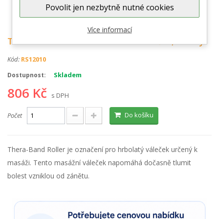
Povolit jen nezbytně nutné cookies
Zobrazit větší
Více informací
THERA-BAND Roller - masážní váleček, zelený
Kód:
RS12010
Skladem
Dostupnost:
806 Kč
s DPH
Do košíku
Počet
Thera-Band Roller je označení pro hrbolatý váleček určený k
masáži. Tento masážní váleček napomáhá dočasně tlumit
bolest vzniklou od zánětu.