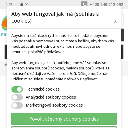
CZK
+420 549 212 092
Aby web fungoval jak má (souhlas s
MŮJ KOŠÍK
cookies)
x
0
Ks /
0 Kč
Abyste na stránkách rychle našli to, co hledáte, abychom
Vás poznali a pamatovali si, co máte v košíku, abychom vás
neobtěžovali nevhodnou reklamou nebo abyste se
KATEGORIE
nemuseli pokaždé přihlašovat.
Aby web fungoval jak má, potřebujeme Váš souhlas se
Masáž A Antistress
Masážní Pomůcky
zpracováním souborů cookies, malých souborů, které se
THERA-BAND Roller - Masážní Váleček, Zelený
dočasně ukládají ve Vašem prohlížeči. Děkujeme, že nám
udělením souhlasu pomáháte náš web zlepšovat.
Technické cookies
Analytické soubory cookies
Marketingové soubory cookies
Povolit všechny soubory cookies