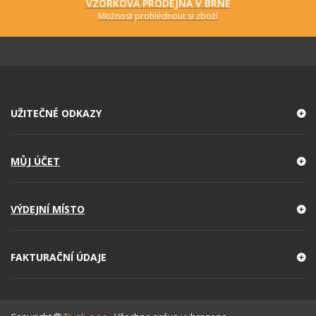
VZORKOVÁ PRODEJNA V BRNĚ
Možnost prohlédnout si zboží
UŽITEČNÉ ODKAZY
MŮJ ÚČET
VÝDEJNÍ MÍSTO
FAKTURAČNÍ ÚDAJE