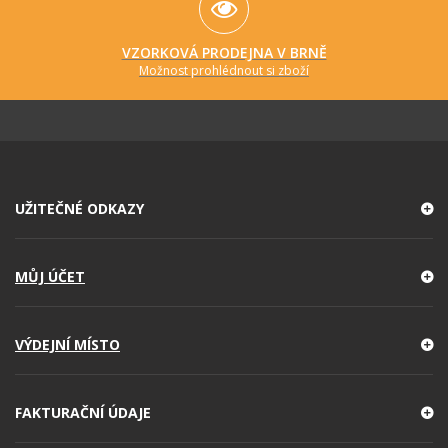
VZORKOVÁ PRODEJNA V BRNĚ
Možnost prohlédnout si zboží
UŽITEČNÉ ODKAZY
MŮJ ÚČET
VÝDEJNÍ MÍSTO
FAKTURAČNÍ ÚDAJE