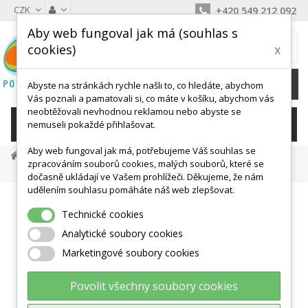
CZK
+420 549 212 092
Aby web fungoval jak má (souhlas s
MŮJ KOŠÍK
cookies)
x
0
Ks /
0 Kč
Abyste na stránkách rychle našli to, co hledáte, abychom
Vás poznali a pamatovali si, co máte v košíku, abychom vás
neobtěžovali nevhodnou reklamou nebo abyste se
KATEGORIE
nemuseli pokaždé přihlašovat.
Aby web fungoval jak má, potřebujeme Váš souhlas se
Látkové Padáky, Tunely, Hračky
Stavebnice
zpracováním souborů cookies, malých souborů, které se
Dílce KC3002 / 56 Ks
dočasně ukládají ve Vašem prohlížeči. Děkujeme, že nám
udělením souhlasu pomáháte náš web zlepšovat.
Technické cookies
Analytické soubory cookies
Marketingové soubory cookies
Povolit všechny soubory cookies