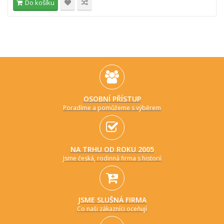
Do košíku
OSOBNÍ PŘÍSTUP
Poradíme a pomůžeme s výběrem
NA TRHU OD ROKU 2005
Jsme česká, rodinná firma s historií
JSME SLUŠNÁ FIRMA
Co naši zákazníci oceňují