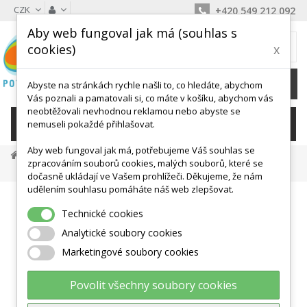
CZK
+420 549 212 092
Aby web fungoval jak má (souhlas s
MŮJ KOŠÍK
cookies)
x
0
Ks /
0 Kč
Abyste na stránkách rychle našli to, co hledáte, abychom
Vás poznali a pamatovali si, co máte v košíku, abychom vás
neobtěžovali nevhodnou reklamou nebo abyste se
KATEGORIE
nemuseli pokaždé přihlašovat.
Aby web fungoval jak má, potřebujeme Váš souhlas se
Podložky, Žíněnky
Zámkové A Puzzle Žíněnky
zpracováním souborů cookies, malých souborů, které se
Žíněnka Eva 60 X 60 X 1,4 Cm - Výběr Barev
dočasně ukládají ve Vašem prohlížeči. Děkujeme, že nám
udělením souhlasu pomáháte náš web zlepšovat.
Technické cookies
Analytické soubory cookies
Marketingové soubory cookies
Povolit všechny soubory cookies