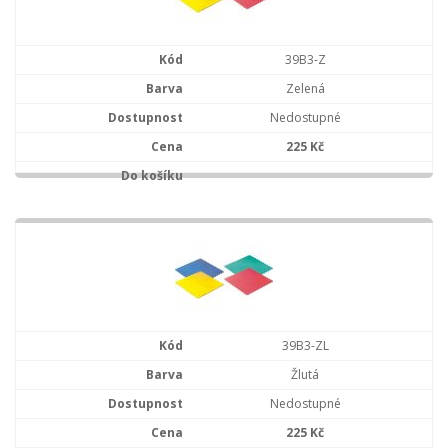
39B3-Z
Zelená
Nedostupné
225 Kč
39B3-ZL
Žlutá
Nedostupné
225 Kč