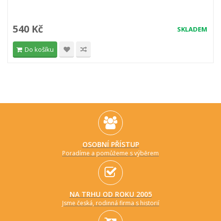
540 Kč
SKLADEM
Do košíku
OSOBNÍ PŘÍSTUP
Poradíme a pomůžeme s výběrem
NA TRHU OD ROKU 2005
Jsme česká, rodinná firma s historií