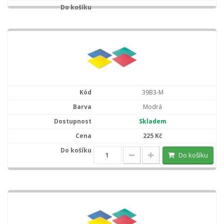
39B3-M
Modrá
Skladem
225 Kč
Do košíku