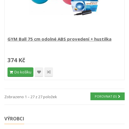
GYM Ball 75 cm odolné ABS provedení + hustilka
374 Kč
Do košíku
Zobrazeno 1 – 27 z 27 položek
POROVNAT (
0
)
VÝROBCI