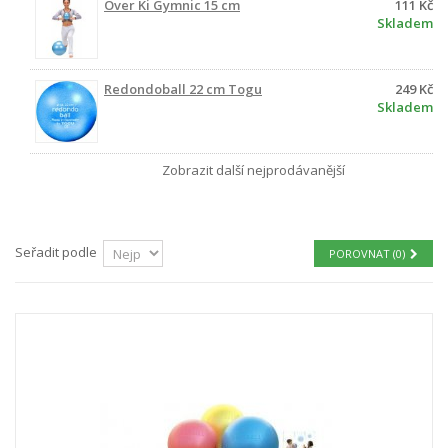
Over Ki Gymnic 15 cm
111 Kč
Skladem
Redondoball 22 cm Togu
249 Kč
Skladem
Zobrazit další nejprodávanější
Seřadit podle
POROVNAT (
0
)