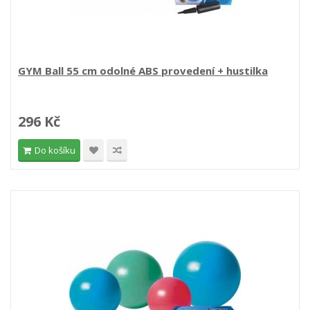
GYM Ball 55 cm odolné ABS provedení + hustilka
296 Kč
Do košíku