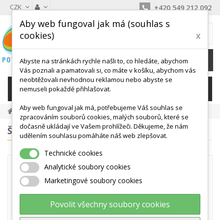
CZK
+420 549 212 092
Aby web fungoval jak má (souhlas s
MŮJ KOŠÍK
cookies)
x
0
Ks /
0 Kč
Abyste na stránkách rychle našli to, co hledáte, abychom
Vás poznali a pamatovali si, co máte v košíku, abychom vás
neobtěžovali nevhodnou reklamou nebo abyste se
KATEGORIE
nemuseli pokaždé přihlašovat.
Aby web fungoval jak má, potřebujeme Váš souhlas se
Gymbally, Cvičební Míče, Overball
zpracováním souborů cookies, malých souborů, které se
dočasně ukládají ve Vašem prohlížeči. Děkujeme, že nám
ŠTÍTKY
udělením souhlasu pomáháte náš web zlepšovat.
Technické cookies
GYMBALLY,
Analytické soubory cookies
CVIČEBNÍ MÍČE,
Marketingové soubory cookies
OVERBALL
Povolit všechny soubory cookies
Vybírejte mezi odolnými GYM BALLY,
tedy velkými gymnastickými mýči (FIT