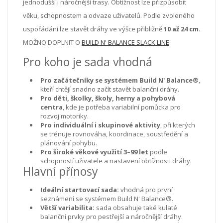
jednodušší i náročnější trasy. Obtížnost lze přizpůsobit
věku, schopnostem a odvaze uživatelů. Podle zvoleného
uspořádání lze stavět dráhy ve výšce přibližně
10 až 24 cm
.
MOŽNO DOPLNIT O
BUILD N' BALANCE SLACK LINE
Pro koho je sada vhodná
Pro začátečníky se systémem Build N' Balance®
,
kteří chtějí snadno začít stavět balanční dráhy.
Pro děti, školky, školy, herny a pohybová
centra
, kde je potřeba variabilní pomůcka pro
rozvoj motoriky.
Pro individuální i skupinové aktivity
, při kterých
se trénuje rovnováha, koordinace, soustředění a
plánování pohybu.
Pro široké věkové využití 3–99 let
podle
schopností uživatele a nastavení obtížnosti dráhy.
Hlavní přínosy
Ideální startovací sada:
vhodná pro první
seznámení se systémem Build N' Balance®.
Větší variabilita:
sada obsahuje také kulaté
balanční prvky pro pestřejší a náročnější dráhy.