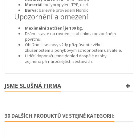
Materiál:
polypropylen, TPE, ocel
Barva:
barevné provedení Nordic
Upozornění a omezení
Maximální zatížení je 100 kg.
Dráhu stavte na rovném, stabilním a bezpečném
povrchu.
Obtížnost sestavy vždy přizpůsobte věku,
zkušenostem a pohybovým schopnostem uživatele.
U dětí doporučujeme dohled dospělé osoby,
zejména při náročnějších sestavách.
JSME SLUŠNÁ FIRMA
30 DALŠÍCH PRODUKTŮ VE STEJNÉ KATEGORII: