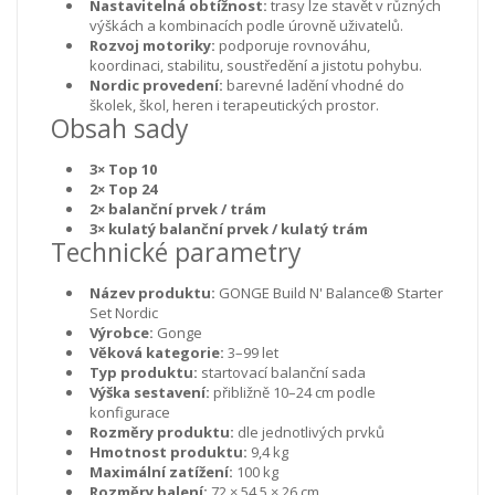
Nastavitelná obtížnost:
trasy lze stavět v různých
výškách a kombinacích podle úrovně uživatelů.
Rozvoj motoriky:
podporuje rovnováhu,
koordinaci, stabilitu, soustředění a jistotu pohybu.
Nordic provedení:
barevné ladění vhodné do
školek, škol, heren i terapeutických prostor.
Obsah sady
3× Top 10
2× Top 24
2× balanční prvek / trám
3× kulatý balanční prvek / kulatý trám
Technické parametry
Název produktu:
GONGE Build N' Balance® Starter
Set Nordic
Výrobce:
Gonge
Věková kategorie:
3–99 let
Typ produktu:
startovací balanční sada
Výška sestavení:
přibližně 10–24 cm podle
konfigurace
Rozměry produktu:
dle jednotlivých prvků
Hmotnost produktu:
9,4 kg
Maximální zatížení:
100 kg
Rozměry balení:
72 × 54,5 × 26 cm