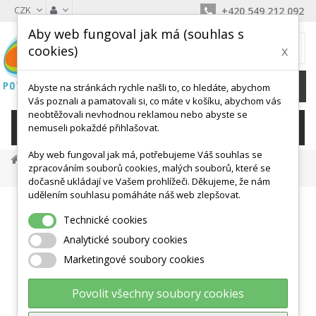
CZK
+420 549 212 092
Aby web fungoval jak má (souhlas s
MŮJ KOŠÍK
cookies)
x
0
Ks /
0 Kč
Abyste na stránkách rychle našli to, co hledáte, abychom
Vás poznali a pamatovali si, co máte v košíku, abychom vás
neobtěžovali nevhodnou reklamou nebo abyste se
KATEGORIE
nemuseli pokaždé přihlašovat.
Aby web fungoval jak má, potřebujeme Váš souhlas se
Látkové Padáky, Tunely, Hračky
Hry A Hračky
zpracováním souborů cookies, malých souborů, které se
GONGE Build N' Balance NORDIC - Startovací Balanční Sada
dočasně ukládají ve Vašem prohlížeči. Děkujeme, že nám
udělením souhlasu pomáháte náš web zlepšovat.
Technické cookies
Analytické soubory cookies
Marketingové soubory cookies
Povolit všechny soubory cookies