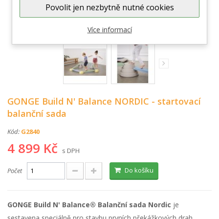
Povolit jen nezbytně nutné cookies
Zobrazit větší
Více informací
GONGE Build N' Balance NORDIC - startovací
balanční sada
Kód:
G2840
4 899 Kč
s DPH
Do košíku
Počet
GONGE Build N' Balance® Balanční sada Nordic
je
sestavena speciálně pro stavbu prvních překážkových drah.