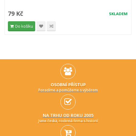
79 Kč
SKLADEM
Do košíku
OSOBNÍ PŘÍSTUP
Poradíme a pomůžeme s výběrem
NA TRHU OD ROKU 2005
Jsme česká, rodinná firma s historií