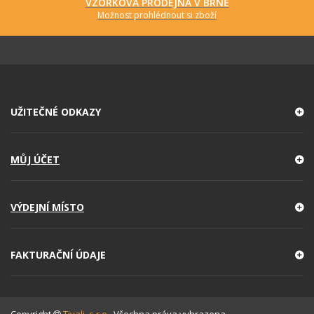
VZORKOVÁ PRODEJNA V BRNĚ
Možnost prohlédnout si zboží
UŽITEČNÉ ODKAZY
MŮJ ÚČET
VÝDEJNÍ MÍSTO
FAKTURAČNÍ ÚDAJE
Copyright
Tivali, s.r.o.
. Všechna práva vyhrazena