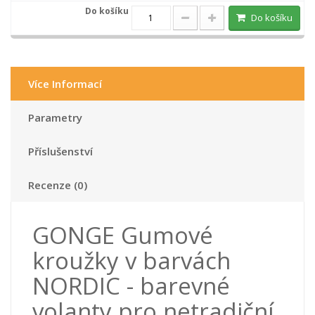
Do košíku
Více Informací
Parametry
Příslušenství
Recenze (0)
GONGE Gumové
kroužky v barvách
NORDIC - barevné
volanty pro netradiční