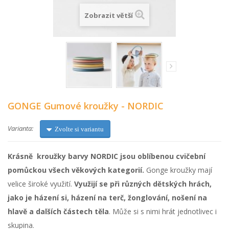
Zobrazit větší
GONGE Gumové kroužky - NORDIC
Varianta:
Zvolte si variantu
Krásně kroužky barvy NORDIC jsou oblíbenou cvičební
pomůckou všech věkových kategorií.
Gonge kroužky mají
velice široké využití.
Využijí se při různých dětských hrách,
jako je házení si, házení na terč, žonglování, nošení na
hlavě a dalších částech těla
. Může si s nimi hrát jednotlivec i
skupina.