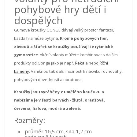
pohybové hry dětí i
dospělých
Gumové kroužky GONGE dávají velký prostor fantazii,
každá hra může být jiná.
Kromě pohybových her,
závodů a štafet se kroužky používají i v rytmické
gymnastice
. Akční volanty můžete kombinovat s dalšími
produkty od Gonge jako je např.
Řeka
a nebo
Říční
kameny
. Vzniknou tak další možnosti k nácviku rovnováhy,
pohybových dovedností a obratnosti.
Kroužky jsou vyráběny z umělého kaučuku a
nabízíme je v šesti barvách - žlutá, oranžová,
červená, fialová, modrá a zelená.
Rozměry:
průměr 16,5 cm, síla 1,2 cm
sada po 6 kusech