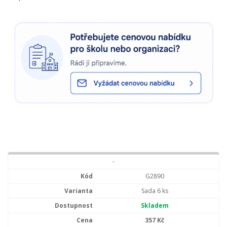
-
G2890
Sada 6 ks
Skladem
357 Kč