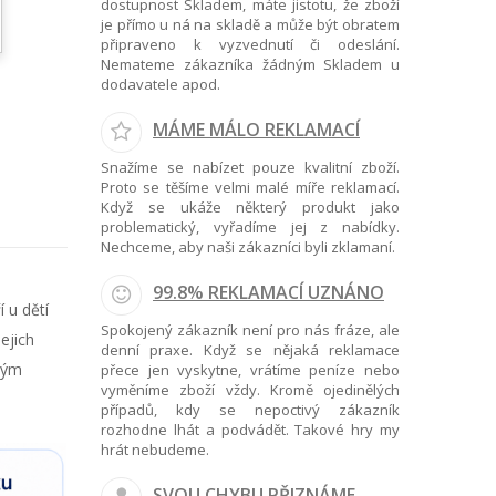
dostupnost Skladem, máte jistotu, že zboží
je přímo u ná na skladě a může být obratem
připraveno k vyzvednutí či odeslání.
Nemateme zákazníka žádným Skladem u
dodavatele apod.
MÁME MÁLO REKLAMACÍ
Snažíme se nabízet pouze kvalitní zboží.
Proto se těšíme velmi malé míře reklamací.
Když se ukáže některý produkt jako
problematický, vyřadíme jej z nabídky.
Nechceme, aby naši zákazníci byli zklamaní.
99.8% REKLAMACÍ UZNÁNO
í u dětí
Spokojený zákazník není pro nás fráze, ale
ejich
denní praxe. Když se nějaká reklamace
zným
přece jen vyskytne, vrátíme peníze nebo
vyměníme zboží vždy. Kromě ojedinělých
případů, kdy se nepoctivý zákazník
rozhodne lhát a podvádět. Takové hry my
hrát nebudeme.
SVOU CHYBU PŘIZNÁME