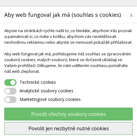
Aby web fungoval jak má (souhlas s cookies)
x
Abyste na stránkách rychle našli to, co hledáte, abychom Vás poznali
a pamatovali si, co máte v košíku, abychom vás neobtěžovali
nevhodnou reklamou nebo abyste se nemuseli pokaždé přihlašovat.
Aby web fungoval jak má, potřebujeme Váš souhlas se zpracováním
souborů cookies, malých souborů, které se dočasně ukládají ve
Vašem prohlížeči. Děkujeme, že nám udělením souhlasu pomáháte
KONTAKT
DODÁNÍ A TERMÍNY CZ & SK
DÁRK
náš web zlepšovat.
Technické cookies
GONGE Taktil Kotouče Sada 1 NORDIC
Analytické soubory cookies
Marketingové soubory cookies
GONGE Taktil kotouče sada 1
NORDIC
Povolit všechny soubory cookies
Povolit jen nezbytně nutné cookies