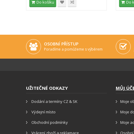
Do košíku
Do 
OSOBNÍ PŘÍSTUP
Poradíme a pomůžeme s výběrem
UŽITEČNÉ ODKAZY
MŮJ ÚČ
Dodání a termíny CZ & SK
Moje o
Výdejní místo
Moje d
Obchodní podmínky
Moje a
Vrácení zboží a reklamace
Osobní