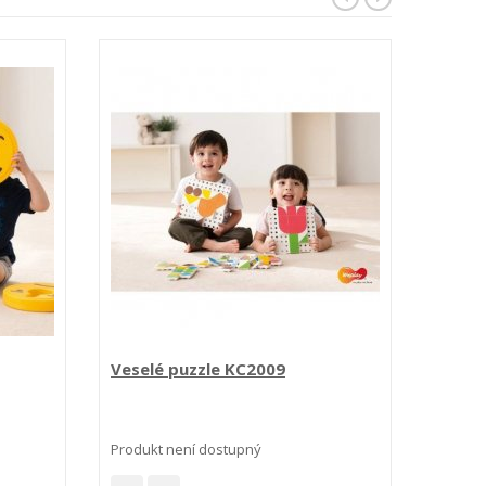
Veselé puzzle KC2009
Zábav
2 33
Produkt není dostupný