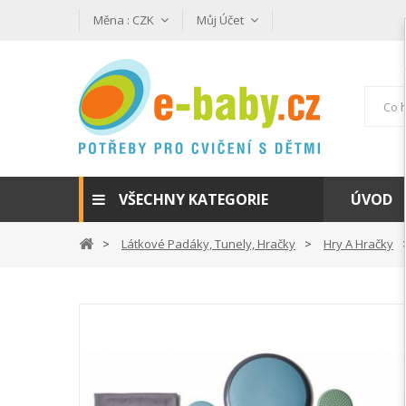
Měna :
CZK
Můj Účet
VŠECHNY KATEGORIE
ÚVOD
Látkové Padáky, Tunely, Hračky
Hry A Hračky