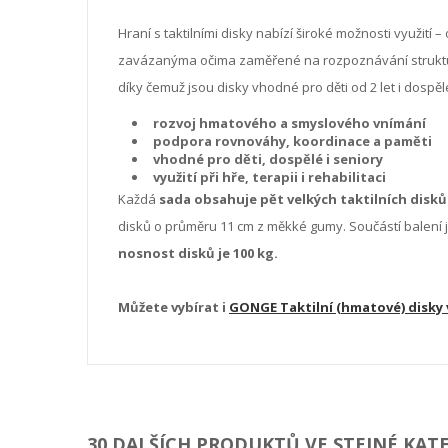
Hraní s taktilními disky nabízí široké možnosti využi
zavázanýma očima zaměřené na rozpoznávání struktur 
díky čemuž jsou disky vhodné pro děti od 2 let i dospěl
rozvoj hmatového a smyslového vnímání
podpora rovnováhy, koordinace a paměti
vhodné pro děti, dospělé i seniory
využití při hře, terapii i rehabilitaci
Každá
sada obsahuje pět velkých taktilních disk
disků o průměru 11 cm z měkké gumy. Součástí balení 
nosnost disků je 100 kg.
Můžete vybírat i
GONGE Taktilní (hmatové) disky 
30 DALŠÍCH PRODUKTŮ VE STEJNÉ KATE