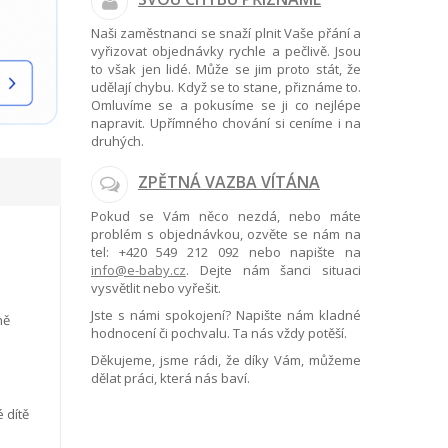
Naši zaměstnanci se snaží plnit Vaše přání a
vyřizovat objednávky rychle a pečlivě. Jsou
to však jen lidé. Může se jim proto stát, že
udělají chybu. Když se to stane, přiznáme to.
Omluvíme se a pokusíme se ji co nejlépe
napravit. Upřímného chování si ceníme i na
druhých.
ZPĚTNÁ VAZBA VÍTÁNA
Pokud se Vám něco nezdá, nebo máte
problém s objednávkou, ozvěte se nám na
tel:
+420 549 212 092
nebo napište na
info@e-baby.cz
. Dejte nám šanci situaci
vysvětlit nebo vyřešit.
Jste s námi spokojení? Napište nám kladné
ně
hodnocení či pochvalu. Ta nás vždy potěší.
Děkujeme, jsme rádi, že díky Vám, můžeme
dělat práci, která nás baví.
 dítě