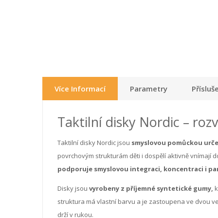
Více Informací
Parametry
Přísluš
Taktilní disky Nordic – r
Taktilní disky Nordic jsou
smyslovou pomůckou určen
povrchovým strukturám děti i dospělí aktivně vnímají d
podporuje smyslovou integraci, koncentraci i pa
Disky jsou
vyrobeny z příjemné syntetické gumy,
k
struktura má vlastní barvu a je zastoupena ve dvou ve
drží v rukou.