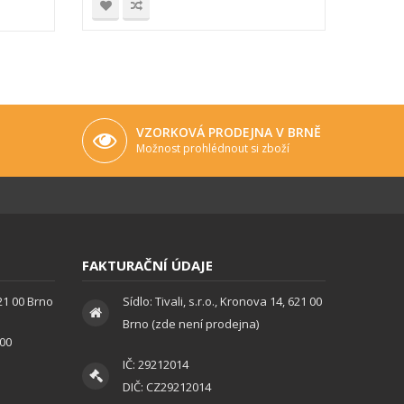
Do 
VZORKOVÁ PRODEJNA V BRNĚ
Možnost prohlédnout si zboží
FAKTURAČNÍ ÚDAJE
621 00 Brno
Sídlo: Tivali, s.r.o., Kronova 14, 621 00
Brno (zde není prodejna)
:00
IČ: 29212014
DIČ: CZ29212014