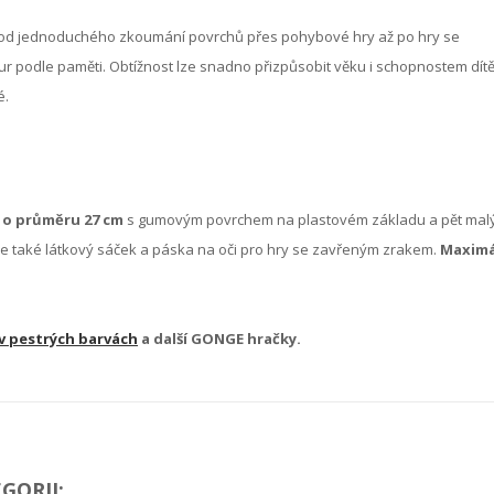
tí – od jednoduchého zkoumání povrchů přes pohybové hry až po hry se
podle paměti. Obtížnost lze snadno přizpůsobit věku i schopnostem dítě
é.
ů o průměru 27 cm
s gumovým povrchem na plastovém základu a pět mal
je také látkový sáček a páska na oči pro hry se zavřeným zrakem.
Maximá
v pestrých barvách
a další GONGE hračky.
GORII: