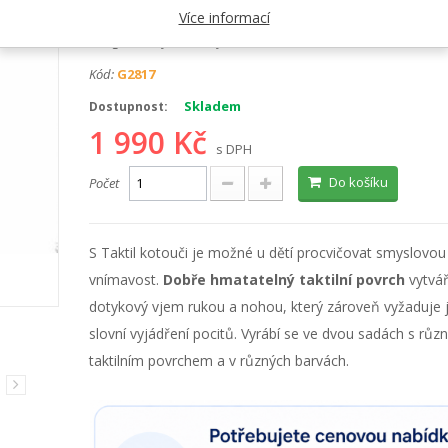
Výrobce:
Gonge
Více informací
Kategorie:
Hry a hračky
Kód:
G2817
Skladem
Dostupnost:
1 990 Kč
s DPH
Do košíku
Počet
S Taktil kotouči je možné u dětí procvičovat smyslovou
vnímavost.
Dobře hmatatelný taktilní povrch
vytvář
dotykový vjem rukou a nohou, který zároveň vyžaduje j
slovní vyjádření pocitů. Vyrábí se ve dvou sadách s rů
taktilním povrchem a v různých barvách.