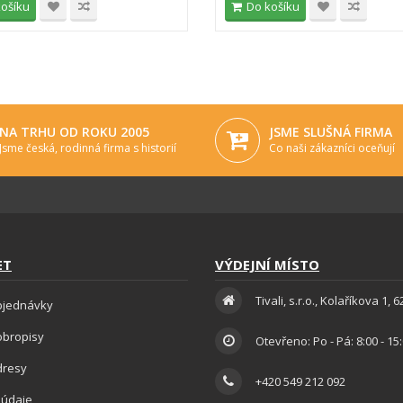
košíku
Do košíku
NA TRHU OD ROKU 2005
JSME SLUŠNÁ FIRMA
Jsme česká, rodinná firma s historií
Co naši zákazníci oceňují
ET
VÝDEJNÍ MÍSTO
Tivali, s.r.o., Kolaříkova 1, 
bjednávky
obropisy
Otevřeno: Po - Pá: 8:00 - 15
dresy
+420 549 212 092
 údaje