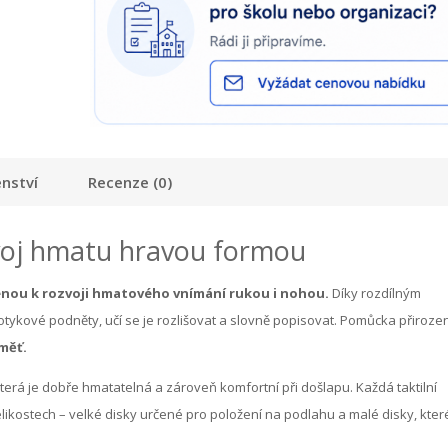
enství
Recenze (0)
ozvoj hmatu hravou formou
ou k rozvoji hmatového vnímání rukou i nohou.
Díky rozdílným
otykové podněty, učí se je rozlišovat a slovně popisovat. Pomůcka přiroze
měť.
terá je dobře hmatatelná a zároveň komfortní při došlapu. Každá taktilní
likostech – velké disky určené pro položení na podlahu a malé disky, které