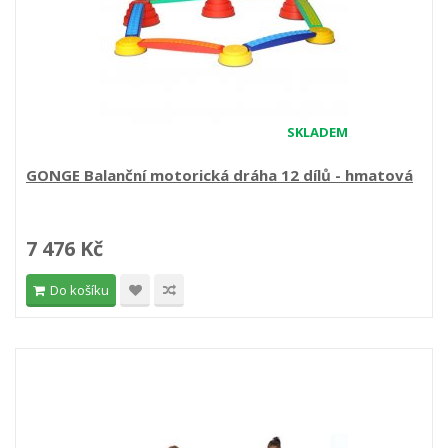
SKLADEM
GONGE Balanční motorická dráha 12 dílů - hmatová
7 476 Kč
Do košíku