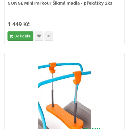
GONGE Mini Parkour Šikmá madla - překážky 2ks
1 449 Kč
Do košíku