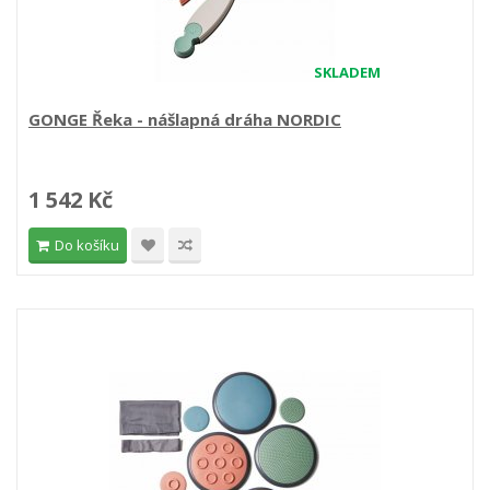
SKLADEM
GONGE Řeka - nášlapná dráha NORDIC
1 542 Kč
Do košíku