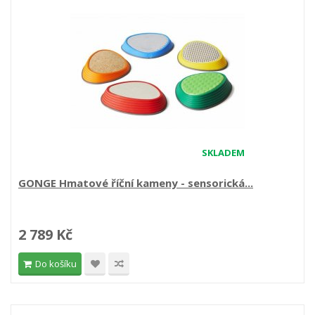
SKLADEM
GONGE Hmatové říční kameny - sensorická...
2 789 Kč
Do košíku