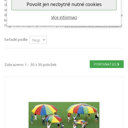
Povolit jen nezbytně nutné cookies
cílovou skupinou, ale výrobky Gonge jsou často využívány i pro jiné
věkové kategorie. Podporují představivost a rozvíjí dětské
dovednosti skrze pohybovou aktivitu. Děti i jejich průvodci a učitelé v
Více informací
kolektivu tyto hračky a hry milují. Nejznámějším a bezpochyby
nejprodávanějším produktem jsou
psychomotorické látkové padáky
.
Seřadit podle
Zobrazeno 1 – 30 z 30 položek
POROVNAT (
0
)