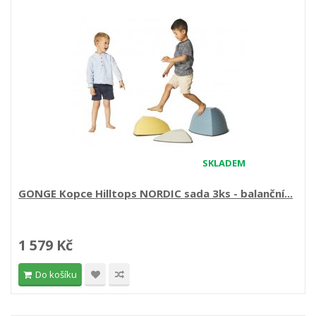
SKLADEM
GONGE Kopce Hilltops NORDIC sada 3ks - balanční...
1 579 Kč
Do košíku