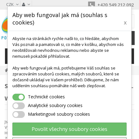
CZK
+420 549 212 092
Aby web fungoval jak má (souhlas s
MŮJ KOŠÍK
cookies)
x
0
Ks /
0 Kč
Abyste na stránkách rychle našli to, co hledáte, abychom
Vás poznali a pamatovali si, co máte v košíku, abychom vás
neobtěžovali nevhodnou reklamou nebo abyste se
KATEGORIE
nemuseli pokaždé přihlašovat.
Aby web fungoval jak má, potřebujeme Váš souhlas se
A. Winther A/S – Gonge
zpracováním souborů cookies, malých souborů, které se
dočasně ukládají ve Vašem prohlížeči. Děkujeme, že nám
SEZNAM PRODUKTŮ PODLE DODAVATELŮ: A.
udělením souhlasu pomáháte náš web zlepšovat.
Technické cookies
WINTHER A/S – GONGE
Analytické soubory cookies
Marketingové soubory cookies
Jsme dovozcem produktů dánského výrobce
A. Winther A/S.
Výrobky Gonge vynikají svou kvalitou a dobrým zpracováním.
Povolit všechny soubory cookies
Heslem této značky je Učení se pohybem Learning By Moving.
Zakládají si na tom, aby učení se byla pro děti hra. Děti jsou hlavní